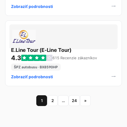
Zobraziť podrobnosti
E.Line Tour (E-Line Tour)
4.3
615 Recenzie zákazníkov
ŠPZ autobusu · BX8590HP
Zobraziť podrobnosti
1
2
…
24
»