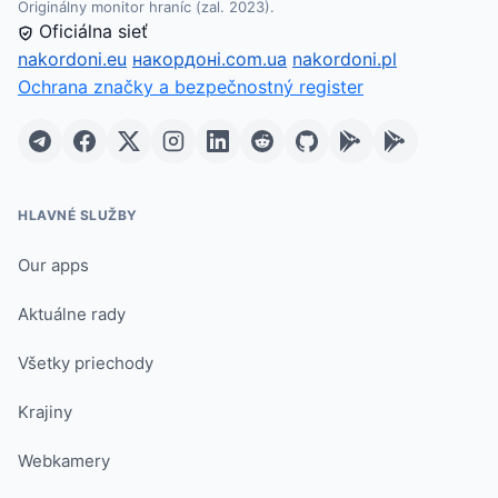
Originálny monitor hraníc (zal. 2023).
Oficiálna sieť
nakordoni.eu
накордоні.com.ua
nakordoni.pl
Ochrana značky a bezpečnostný register
HLAVNÉ SLUŽBY
Our apps
Aktuálne rady
Všetky priechody
Krajiny
Webkamery