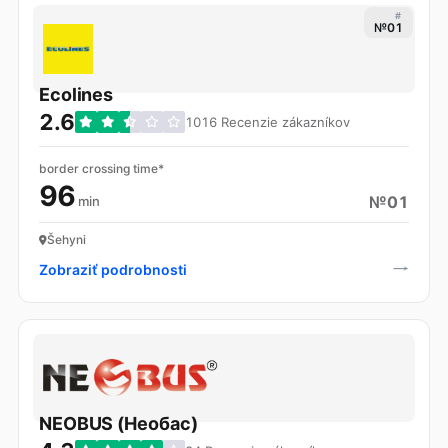
#
№01
Ecolines
2.6
1016 Recenzie zákazníkov
border crossing time*
96
№01
min
Šehyni
Zobraziť podrobnosti
NEOBUS (Необас)