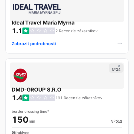
Ideal Travel Maria Myrna
1.1
2 Recenzie zákazníkov
Zobraziť podrobnosti
#
№34
DMD-GROUP S.R.O
1.4
191 Recenzie zákazníkov
border crossing time*
150
№34
min
Krakivec