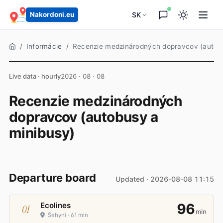
SK
Nakordoni.eu
Informácie
Recenzie medzinárodných dopravcov (autobu
Live data · hourly
2026 · 08 · 08
Recenzie medzinárodných
dopravcov (autobusy a
minibusy)
Departure board
Updated · 2026-08-08 11:15
Bus carrier ranking at the Ukraine–Pola
Ecolines
96
01
min
Šehyni · 61 min