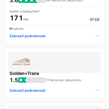
3.6
395 Recenzie zákazníkov
border crossing time*
171
№38
min
Krakivec
Zobraziť podrobnosti
Golden+Trans
1.5
73 Recenzie zákazníkov
Zobraziť podrobnosti