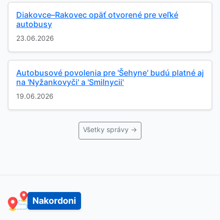
Diakovce–Rakovec opäť otvorené pre veľké
autobusy
23.06.2026
Autobusové povolenia pre 'Šehyne' budú platné aj
na 'Nyžankovyči' a 'Smilnycii'
19.06.2026
Všetky správy →
Nakordoni