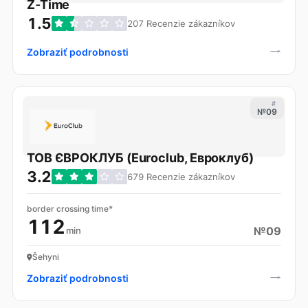
Z-Time
1.5
207 Recenzie zákazníkov
Zobraziť podrobnosti
#
№09
ТОВ ЄВРОКЛУБ (Euroclub, Евроклуб)
3.2
679 Recenzie zákazníkov
border crossing time*
112
№09
min
Šehyni
Zobraziť podrobnosti