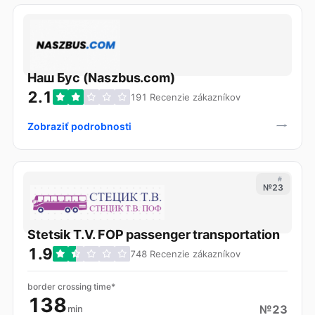
Наш Бус (Naszbus.com)
2.1
191 Recenzie zákazníkov
Zobraziť podrobnosti
#
№23
Stetsik T.V. FOP passenger transportation
1.9
748 Recenzie zákazníkov
border crossing time*
138
№23
min