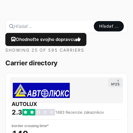
Hľadať ...
Ohodnoťte svojho dopravcu
SHOWING 25 OF 595 CARRIERS
Carrier directory
#
№25
AUTOLUX
2.3
1683 Recenzie zákazníkov
border crossing time*