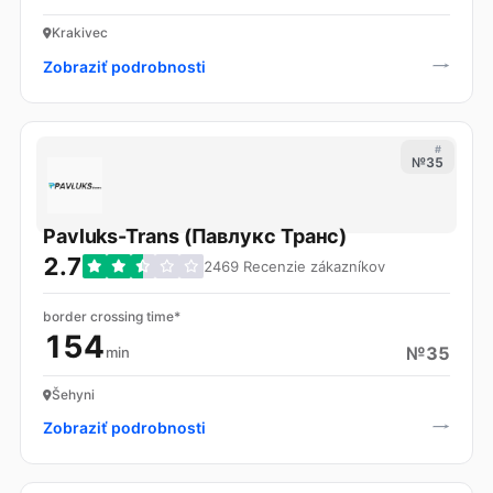
Krakivec
Zobraziť podrobnosti
#
№35
Pavluks-Trans (Павлукс Транс)
2.7
2469 Recenzie zákazníkov
border crossing time*
154
№35
min
Šehyni
Zobraziť podrobnosti