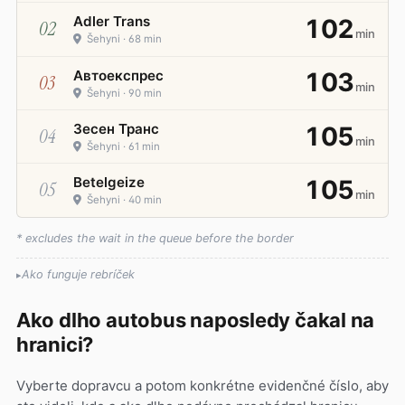
Adler Trans
102
02
min
Šehyni · 68 min
Автоекспрес
103
03
min
Šehyni · 90 min
Зесен Транс
105
04
min
Šehyni · 61 min
Betelgeize
105
05
min
Šehyni · 40 min
* excludes the wait in the queue before the border
Ako funguje rebríček
Ako dlho autobus naposledy čakal na
hranici?
Vyberte dopravcu a potom konkrétne evidenčné číslo, aby