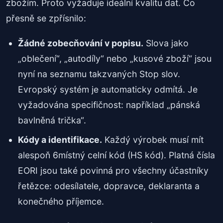
zbožím. Proto vyžaduje ideální kvalitu dat. Co
přesně se zpřísnilo:
Žádné zobecňování v popisu.
Slova jako
„oblečení“, „autodíly“ nebo „kusové zboží“ jsou
nyní na seznamu takzvaných Stop slov.
Evropský systém je automaticky odmítá. Je
vyžadována specifičnost: například „pánská
bavlněná trička“.
Kódy a identifikace.
Každý výrobek musí mít
alespoň 6místný celní kód (HS kód). Platná čísla
EORI jsou také povinná pro všechny účastníky
řetězce: odesílatele, dopravce, deklaranta a
konečného příjemce.