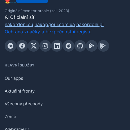
Originální monitor hranic (zal. 2023).
Oficiální síť
nakordoni.eu
накордоні.com.ua
nakordoni.pl
Ochrana značky a bezpečnostní registr
HLAVNÍ SLUŽBY
Our apps
Aktuální fronty
Všechny přechody
Země
Webkamery