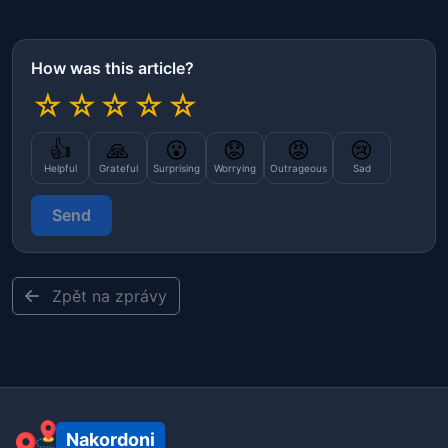
How was this article?
☆
☆
☆
☆
☆
👍
🙏
😮
😟
😡
😢
Helpful
Grateful
Surprising
Worrying
Outrageous
Sad
Send
Zpět na zprávy
Nakordoni