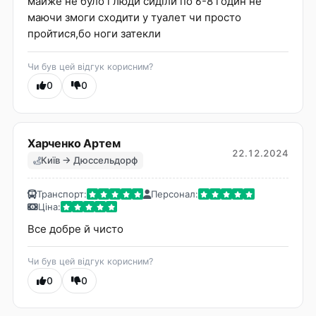
майже не було і люди сиділи по 6-8 годин не
маючи змоги сходити у туалет чи просто
пройтися,бо ноги затекли
Чи був цей відгук корисним?
0
0
Харченко Артем
22.12.2024
Київ → Дюссельдорф
Транспорт:
Персонал:
Ціна:
Все добре й чисто
Чи був цей відгук корисним?
0
0