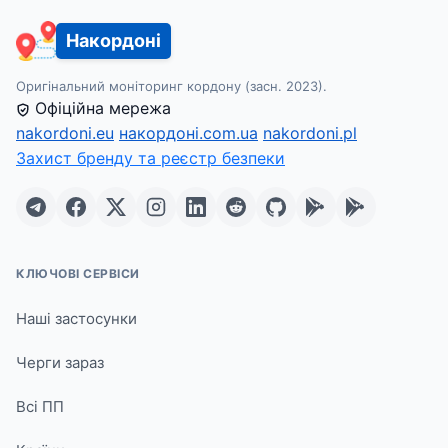
Накордоні
Оригінальний моніторинг кордону (засн. 2023).
Офіційна мережа
nakordoni.eu
накордоні.com.ua
nakordoni.pl
Захист бренду та реєстр безпеки
КЛЮЧОВІ СЕРВІСИ
Наші застосунки
Черги зараз
Всі ПП