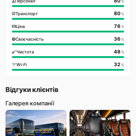
80
Персонал
%
80
Транспорт
%
76
Ціна
%
36
Своєчасність
%
48
Чистота
%
32
Wi-Fi
%
Відгуки клієнтів
Галерея компанії