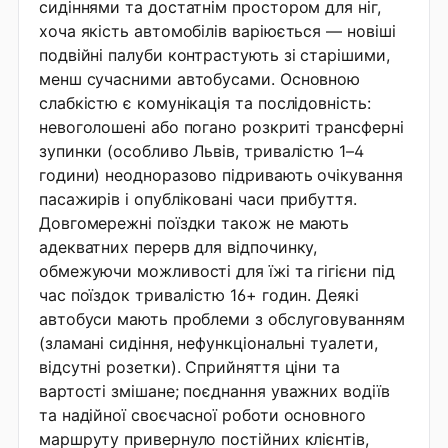
сидіннями та достатнім простором для ніг,
хоча якість автомобілів варіюється — новіші
подвійні палуби контрастують зі старішими,
менш сучасними автобусами. Основною
слабкістю є комунікація та послідовність:
невоголошені або погано розкриті трансферні
зупинки (особливо Львів, тривалістю 1–4
години) неодноразово підривають очікування
пасажирів і опубліковані часи прибуття.
Довгомережні поїздки також не мають
адекватних перерв для відпочинку,
обмежуючи можливості для їжі та гігієни під
час поїздок тривалістю 16+ годин. Деякі
автобуси мають проблеми з обслуговуванням
(зламані сидіння, нефункціональні туалети,
відсутні розетки). Сприйняття ціни та
вартості змішане; поєднання уважних водіїв
та надійної своєчасної роботи основного
маршруту привернуло постійних клієнтів,