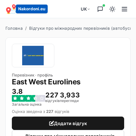
UK
Nakordoni.eu
Головна
Відгуки про міжнародних перевізників (автобуси т
Перевізник · профіль
East West Eurolines
3.8
227
3,933
відгуків
перегляди
Загальна оцінка
Оцінка зведена з
227
відгуків
Додати відгук