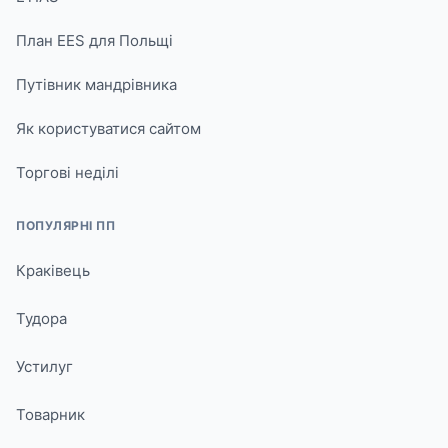
План EES для Польщі
Путівник мандрівника
Як користуватися сайтом
Торгові неділі
ПОПУЛЯРНІ ПП
Краківець
Тудора
Устилуг
Товарник