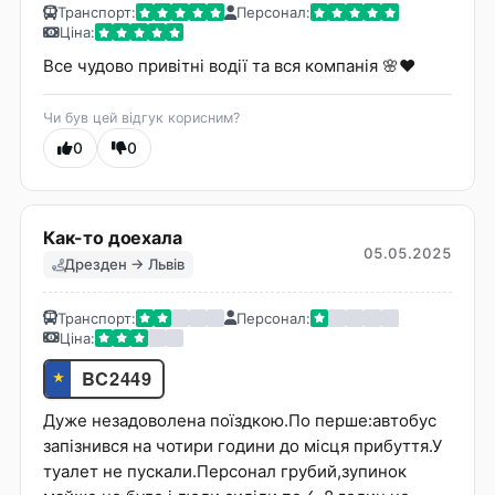
Транспорт:
Персонал:
Ціна:
Все чудово привітні водії та вся компанія 🌸❤️
Чи був цей відгук корисним?
0
0
Как-то доехала
05.05.2025
Дрезден → Львів
Транспорт:
Персонал:
Ціна:
BC2449
★
Дуже незадоволена поїздкою.По перше:автобус
запізнився на чотири години до місця прибуття.У
туалет не пускали.Персонал грубий,зупинок