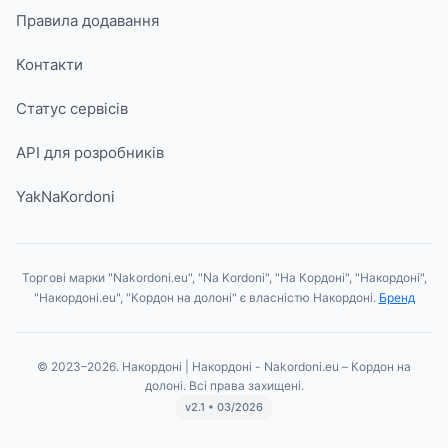
Правила додавання
Контакти
Статус сервісів
API для розробників
YakNaKordoni
Торгові марки "Nakordoni.eu", "Na Kordoni", "На Кордоні", "Накордоні",
"Накордоні.eu", "Кордон на долоні" є власністю Накордоні.
Бренд
© 2023–2026. Накордоні | Накордоні - Nakordoni.eu – Кордон на
долоні. Всі права захищені.
v2.1 • 03/2026