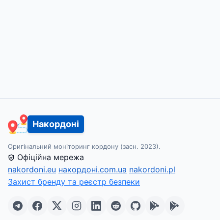
Накордоні
Оригінальний моніторинг кордону (засн. 2023).
Офіційна мережа
nakordoni.eu
накордоні.com.ua
nakordoni.pl
Захист бренду та реєстр безпеки