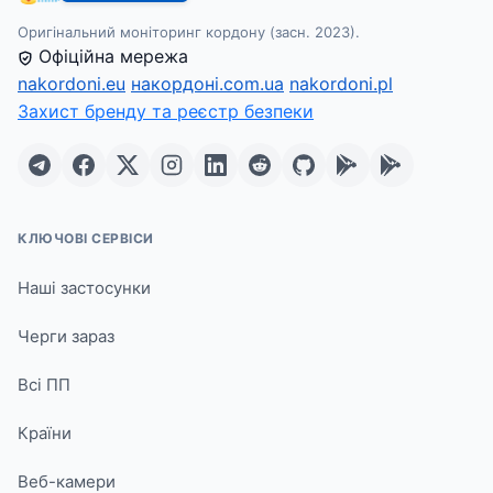
Оригінальний моніторинг кордону (засн. 2023).
Офіційна мережа
nakordoni.eu
накордоні.com.ua
nakordoni.pl
Захист бренду та реєстр безпеки
КЛЮЧОВІ СЕРВІСИ
Наші застосунки
Черги зараз
Всі ПП
Країни
Веб-камери