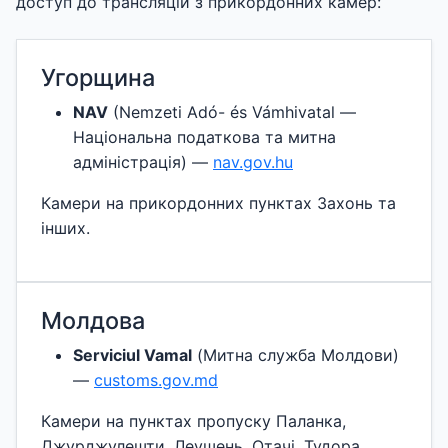
доступ до трансляцій з прикордонних камер:
Угорщина
NAV
(Nemzeti Adó- és Vámhivatal —
Національна податкова та митна
адміністрація) —
nav.gov.hu
Камери на прикордонних пунктах Захонь та
інших.
Молдова
Serviciul Vamal
(Митна служба Молдови)
—
customs.gov.md
Камери на пунктах пропуску Паланка,
Джурджулешти, Леушень, Отачі, Тудора.