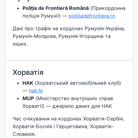
Poliția de Frontieră Română
(Прикордонна
поліція Румунії) —
politiadefrontiera.ro
Дані про трафік на кордонах Румунія-Україна,
Румунія-Молдова, Румунія-Угорщина та
інших.
Хорватія
HAK
(Хорватський автомобільний клуб)
—
hak.hr
MUP
(Міністерство внутрішніх справ
Хорватії) — джерело даних для HAK
Час очікування на кордонах Хорватія-Сербія,
Хорватія-Боснія і Герцеговина, Хорватія-
Словенія.