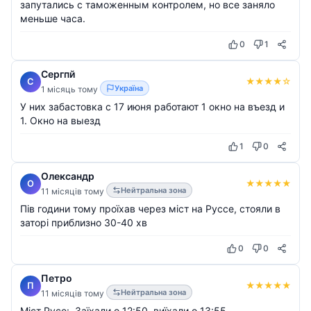
запутались с таможенным контролем, но все заняло
меньше часа.
0
1
Сергпй
★
★
★
★
☆
С
Україна
1 місяць тому
У них забастовка с 17 июня работают 1 окно на въезд и
1. Окно на выезд
1
0
Олександр
★
★
★
★
★
О
Нейтральна зона
11 місяців тому
Пів години тому проїхав через міст на Руссе, стояли в
заторі приблизно 30-40 хв
0
0
Петро
★
★
★
★
★
П
Нейтральна зона
11 місяців тому
Міст Русе:. Заїхали о 12:50, виїхали о 13:55