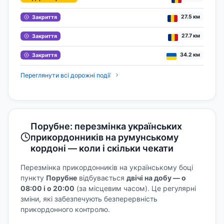
27.5 км
Закриття
27.7 км
Закриття
34.2 км
Закриття
Переглянути всі дорожні події
Порубне: перезмінка українських
прикордонників на румунському
кордоні — коли і скільки чекати
Перезмінка прикордонників на українському боці
пункту
Порубне
відбувається
двічі на добу — о
08:00 і о 20:00
(за місцевим часом). Це регулярні
зміни, які забезпечують безперервність
прикордонного контролю.