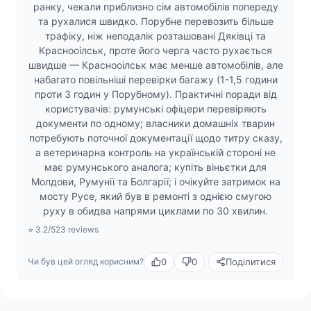
ранку, чекали приблизно сім автомобілів попереду
та рухалися швидко. Порубне перевозить більше
трафіку, ніж неподалік розташовані Дяківці та
Краснооілськ, проте його черга часто рухається
швидше — Краснооілськ має менше автомобілів, але
набагато повільніші перевірки багажу (1-1,5 години
проти 3 годин у Порубному). Практичні поради від
користувачів: румунські офіцери перевіряють
документи по одному; власники домашніх тварин
потребують поточної документації щодо титру сказу,
а ветеринарна контроль на українській стороні не
має румунського аналога; купіть віньєтки для
Молдови, Румунії та Болгарії; і очікуйте затримок на
мосту Русе, який був в ремонті з однією смугою
руху в обидва напрями циклами по 30 хвилин.
⭐ 3.2/5
23 reviews
0
0
Поділитися
Чи був цей огляд корисним?