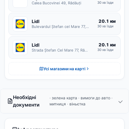
M
Calea Bucovinei 49, Rădăuți
30 хв їзди
20.1 км
Lidl
Bulevardul Ștefan cel Mare 77, Rădăuți
30 хв їзди
20.1 км
Lidl
Strada Ștefan Cel Mare 77, Rădăuți
30 хв їзди
Усі магазини на карті
Необхідні
· зелена карта · вимоги до авто ·
митниця · віньєтка
документи