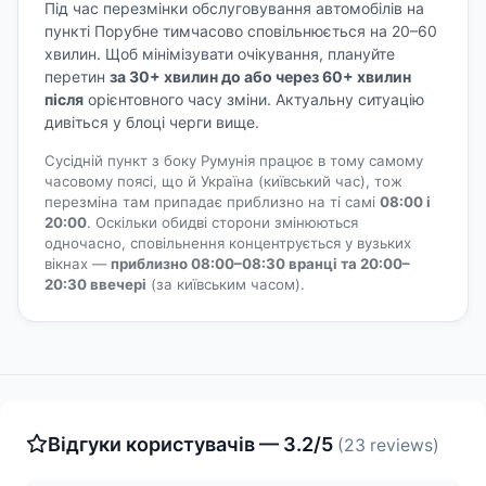
Під час перезмінки обслуговування автомобілів на
пункті Порубне тимчасово сповільнюється на 20–60
хвилин. Щоб мінімізувати очікування, плануйте
перетин
за 30+ хвилин до або через 60+ хвилин
після
орієнтовного часу зміни. Актуальну ситуацію
дивіться у блоці черги вище.
Сусідній пункт з боку Румунія працює в тому самому
часовому поясі, що й Україна (київський час), тож
перезміна там припадає приблизно на ті самі
08:00 і
20:00
. Оскільки обидві сторони змінюються
одночасно, сповільнення концентрується у вузьких
вікнах —
приблизно 08:00–08:30 вранці та 20:00–
20:30 ввечері
(за київським часом).
Відгуки користувачів — 3.2/5
(23 reviews)