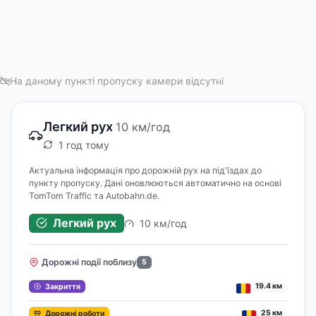
На даному пункті пропуску камери відсутні
Легкий рух
10 км/год
1 год тому
Актуальна інформація про дорожній рух на під'їздах до
пункту пропуску. Дані оновлюються автоматично на основі
TomTom Traffic та Autobahn.de.
Легкий рух
10 км/год
Дорожні події поблизу
5
19.4 км
Закриття
25 км
Дорожні роботи