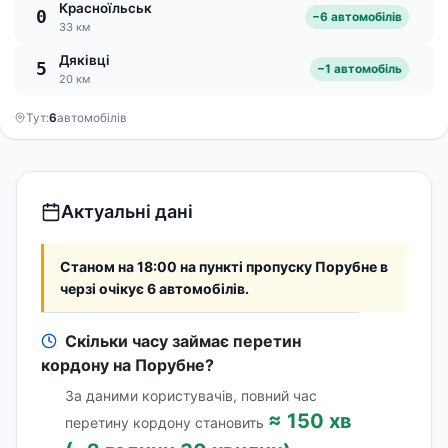
Красноїльськ
0
−6 автомобілів
33 км
Дяківці
5
−1 автомобіль
20 км
Тут:
6
автомобілів
Актуальні дані
Станом на 18:00 на пункті пропуску Порубне в
черзі очікує 6 автомобілів.
Скільки часу займає перетин
кордону на Порубне?
За даними користувачів, повний час
≈ 150 хв
перетину кордону становить