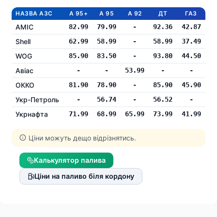
НАЗВА АЗС
А 95+
А 95
А 92
ДТ
ГАЗ
АМІС
82.99
79.99
-
92.36
42.87
Shell
62.99
58.99
-
58.99
37.49
WOG
85.90
83.50
-
93.80
44.50
Авіас
-
-
53.99
-
-
ОККО
81.90
78.90
-
85.90
45.90
Укр-Петроль
-
56.74
-
56.52
-
Укрнафта
71.99
68.99
65.99
73.99
41.99
Ціни можуть дещо відрізнятись.
Калькулятор палива
Ціни на паливо біля кордону