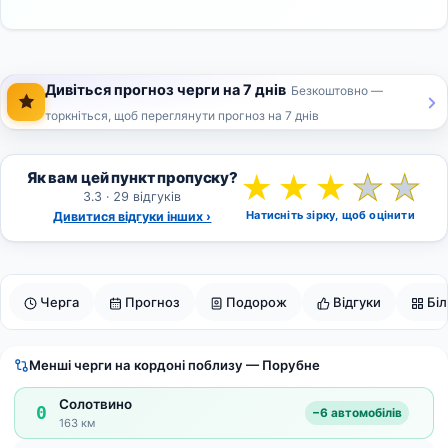
Дивіться прогноз черги на 7 днів
Безкоштовно —
торкніться, щоб переглянути прогноз на 7 днів
Як вам цей пункт пропуску?
★
★
★
★
★
3.3 · 29 відгуків
Натисніть зірку, щоб оцінити
Дивитися відгуки інших ›
Черга
Прогноз
Подорож
Відгуки
Бі
Менші черги на кордоні поблизу — Порубне
Солотвино
0
−6 автомобілів
163 км