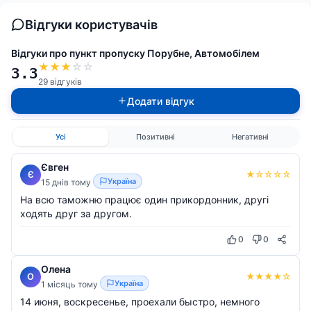
Відгуки користувачів
Відгуки про пункт пропуску Порубне, Автомобілем
★
★
★
☆
☆
3.3
29 відгуків
Додати відгук
Усі
Позитивні
Негативні
Євген
★
☆
☆
☆
☆
Є
Україна
15 днів тому
На всю таможню працює один прикордонник, другі
ходять друг за другом.
0
0
Олена
★
★
★
★
☆
О
Україна
1 місяць тому
14 июня, воскресенье, проехали быстро, немного