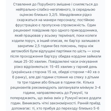
Ставлення до Порубного змішане і схиляється до
нейтрально-слабко-негативного, із середньою
оцінкою близько 3,2/5. Мандрівники рідко
скаржаться на манери персоналу; постійною
фрустрацією є пропускна спроможність. Один
рецензент повідомив про одного прикордонника,
який працював у всьому терміналі, поки колеги
ходили поруч, а інший описав, як бар'єр залишався
закритим 2,5 години без пояснень, перш ніж
автомобілі були відпущені партіями по шість — хоча
після проходження бар'єру обидва кордони займали
лише 25-30 хвилин. Повідомлені часи очікування
різко відрізняються: 15-45 хвилин у гарний день
(українська сторона 15 хв, обидві сторони ~40 хв о
6 ранку), але дві години стояння на спеку з дітьми
та три години або більше в години пік. Кілька
рецензентів рекомендують запланувати мінімум 3-4
години, направляючись до Румунії, та
попереджають, що зміна змін у Румунії може додати
годин. Виникають чіткі закономірності. Ранній приїзд
допомагає: ті, хто прибув до переходу близько 5-6