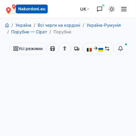
основного вмісту
UK
Nakordoni.eu
Україна
Всі черги на кордоні
Україна-Румунія
Порубне — Сірет
Порубне
Усі режими