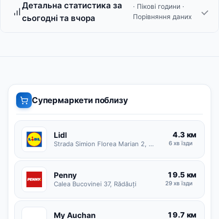
Детальна статистика за
· Пікові години ·
Порівняння даних
сьогодні та вчора
Супермаркети поблизу
4.3 км
Lidl
Strada Simion Florea Marian 2, Siret
6 хв їзди
19.5 км
Penny
Calea Bucovinei 37, Rădăuți
29 хв їзди
19.7 км
My Auchan