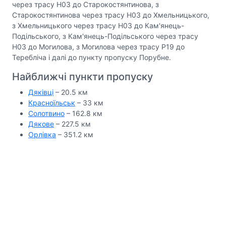
через трасу Н03 до Старокостянтинова, з
Старокостянтинова через трасу Н03 до Хмельницького,
з Хмельницького через трасу Н03 до Кам'янець-
Подільського, з Кам'янець-Подільського через трасу
Н03 до Могилова, з Могилова через трасу Р19 до
Теребліча і далі до пункту пропуску Порубне.
Найближчі пункти пропуску
Дяківці
– 20.5 км
Красноїльськ
– 33 км
Солотвино
– 162.8 км
Дякове
– 227.5 км
Орлівка
– 351.2 км