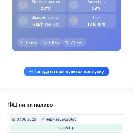
Відчувається як
Вологість
23°C
59%
Швидкість вітру
Тиск
6 м/с
1018 hPa
ПнПнЗх
10 км
100%
7.1 м/с
Погода на всіх пунктах пропуску
Ціни на паливо
📅 07.08.2026
📍 Чернівецька обл.
грн./літр