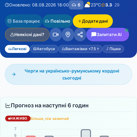
Оновлено: 08.08.2026 18:00
6
23°C
3.3
· 29
База працює
Повільно
Додати дані
Неякісні дані?
Запитати AI
Легкові
Автобуси
Вантажівки <7.5 т
Пішки
Черги на українсько-румунському кордоні
сьогодні
Прогноз на наступні 6 годин
Більше, ніж зазвичай
НАЖИВО