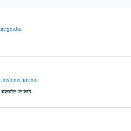
nav.gov.hu
—
customs.gov.md
ेकपॉइंट पर कैमरे।