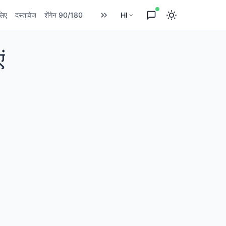
लिए
दस्तावेज
शेंगेन 90/180
HI
ं