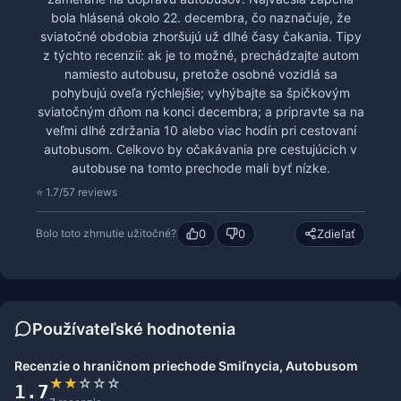
bola hlásená okolo 22. decembra, čo naznačuje, že
sviatočné obdobia zhoršujú už dlhé časy čakania. Tipy
z týchto recenzií: ak je to možné, prechádzajte autom
namiesto autobusu, pretože osobné vozidlá sa
pohybujú oveľa rýchlejšie; vyhýbajte sa špičkovým
sviatočným dňom na konci decembra; a pripravte sa na
veľmi dlhé zdržania 10 alebo viac hodín pri cestovaní
autobusom. Celkovo by očakávania pre cestujúcich v
autobuse na tomto prechode mali byť nízke.
⭐ 1.7/5
7 reviews
0
0
Zdieľať
Bolo toto zhrnutie užitočné?
Používateľské hodnotenia
Recenzie o hraničnom priechode Smiľnycia, Autobusom
★
★
☆
☆
☆
1.7