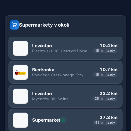
Supermarkety v okolí
10.4 km
Lewiatan
L
Piastowska 38, Ustrzyki Dolne
16 min jazdy
10.7 km
Biedronka
Polskiego Czerwonego Krzyża 19, Ustrzyki Dolne
16 min jazdy
23.2 km
Lewiatan
L
Myczków 38, Solina
35 min jazdy
27.3 km
S
Supermarket
41 min jazdy