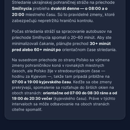
Striedanie ukrajinskej pohraničnej stráže na priechode
Smiľnycia
prebieha
dvakrát denne — o 08:00 a o
20:00
miestneho času. Sú to pravidelné zmeny, ktoré
zabezpečujú nepretržitú hraničnú kontrolu.
Počas striedania stráží sa spracovanie autobusov na
priechode Smiľnycia spomalí o 20–60 minút. Aby ste
minimalizovali čakanie, plánujte prechod
30+ minút
pred alebo 60+ minút po
orientačnom čase striedania.
Na susednom priechode zo strany Poľsko sa výmena
zmeny pohraničníkov koná v rovnakých miestnych
časoch, ale Poľsko žije v stredoeurópskom čase —
hodinu za Kyjevom —, takže tam pripadá približne na
07:00 a 19:00 kyjevského času
. Keďže sa obe zmeny
prekrývajú, spomalenie sa rozťahuje do širších okien na
oboch stranách:
orientačne od 07:00 do 08:30 ráno a od
19:00 do 20:30 večer
(kyjevského času). Práve v týchto
intervaloch sa môže odbavovanie na oboch stranách
citeľne spomaliť.