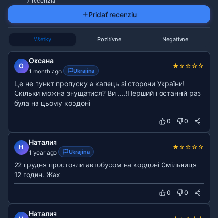
7 recenzia
Pridať recenziu
Všetky
Pozitívne
Negatívne
Оксана
★
☆
☆
☆
☆
О
Ukrajina
1 month ago
Це не пункт пропуску а капець зі сторони України!
Скільки можна знущатися? Ви ....!Перший і останній раз
була на цьому кордоні
0
0
Наталия
★
☆
☆
☆
☆
Н
Ukrajina
1 year ago
22 грудня простояли автобусом на кордоні Смільниця
12 годин. Жах
0
0
Наталия