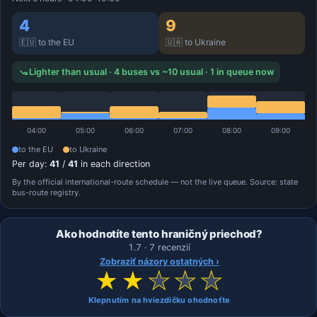
4
9
🇪🇺 to the EU
🇺🇦 to Ukraine
Lighter than usual · 4 buses vs ~10 usual · 1 in queue now
04:00
05:00
06:00
07:00
08:00
09:00
to the EU
to Ukraine
Per day:
41
/
41
in each direction
By the official international-route schedule — not the live queue. Source: state
bus-route registry.
Ako hodnotíte tento hraničný priechod?
1.7 · 7 recenzií
Zobraziť názory ostatných ›
★
★
★
★
★
Klepnutím na hviezdičku ohodnoťte