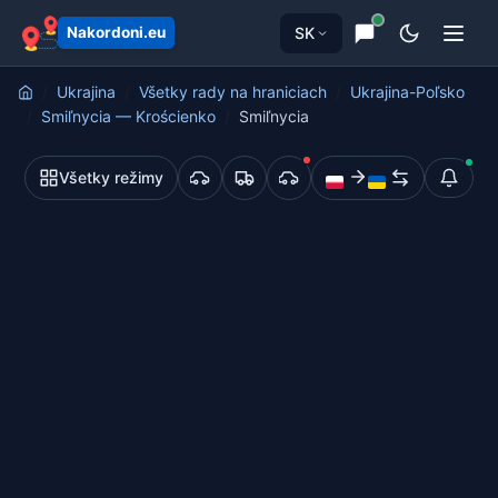
SK
Nakordoni.eu
Ukrajina
Všetky rady na hraniciach
Ukrajina-Poľsko
Smiľnycia — Krościenko
Smiľnycia
Všetky režimy