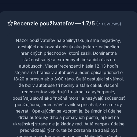
Recenzie používateľov — 1.7/5
(7 reviews)
Názor používateľov na Smilnytsku je silne negatívny,
cestujúci opakovaní opisujú ako jeden z najhorších
hraničných priechodov, ktoré zažili. Dominantná
sťažnosť sa týka extrémnych čekacích čias na
autobusoch. Viacerí recenzenti hlásia 12-13 hodín
stojania na hranici v autobuse a jeden opísal príchod o
18:20 a presun až o 3:00 ráno. Ďalší cestujúci si všimol,
že bol v autobuse tri hodiny a stále čakal. Viaceré
recenzentov vyjadrujú frustráciu a vyčerpanie,
používajú slová ako "nočná mora" a nazývajú skúsenosť
ponižujúcou, jeden návštevník si prisahal, že sa nikdy
nevráti. Opakujúcim sa vzorom je, že úradníci údajne
držia autobusy dlho a pomaly ich pustia, aj keď na
ukrajinskej strane nie je žiadny rad. Autá naopak údajne
prechádzajú rýchlo, takže zdržania sa zdajú byť
zamerané na dopravu autobusov. Najväčšia zápcha