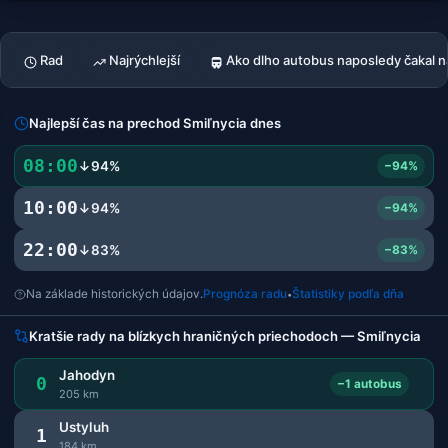
Rad
Najrýchlejší
Ako dlho autobus naposledy čakal na
Najlepší čas na prechod Smiľnycia dnes
08:00
↓94%
−94%
10:00
↓94%
−94%
22:00
↓83%
−83%
Na základe historických údajov.
Prognóza radu
Štatistiky podľa dňa
•
Kratšie rady na blízkych hraničných priechodoch — Smiľnycia
Jahodyn
0
−1 autobus
205 km
Ustyluh
1
184 km