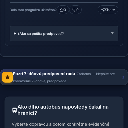
0
0
Share
Bola táto prognóza užitočná?
ℹ️
Ako sa počíta predpoveď?
▼
Pozri 7-dňovú predpoveď radu
Zadarmo — klepnite pre
zobrazenie 7-dňovej predpovede
Ako dlho autobus naposledy čakal na
hranici?
Vyberte dopravcu a potom konkrétne evidenčné