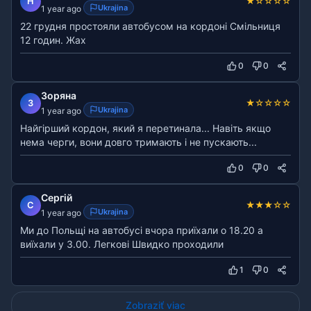
★
☆
☆
☆
☆
Н
Ukrajina
1 year ago
22 грудня простояли автобусом на кордоні Смільниця
12 годин. Жах
0
0
Зоряна
★
☆
☆
☆
☆
З
Ukrajina
1 year ago
Найгірший кордон, який я перетинала... Навіть якщо
нема черги, вони довго тримають і не пускають...
0
0
Сергій
★
★
★
☆
☆
С
Ukrajina
1 year ago
Ми до Польщі на автобусі вчора приїхали о 18.20 а
виїхали у 3.00. Легкові Швидко проходили
1
0
Zobraziť viac