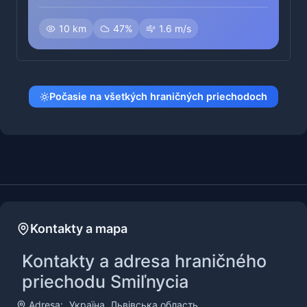
10 km
47%
1.6 m/s
Počasie na všetkých hraničných priechodoch
Kontakty a mapa
Kontakty a adresa hraničného
priechodu Smiľnycia
Adresa:
Україна, Львівська область,