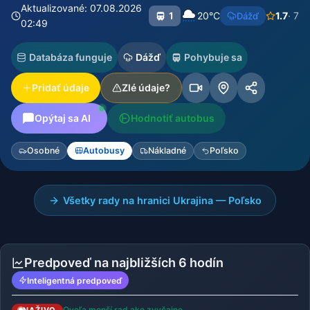
Aktualizované: 07.08.2026
1
20°C
1.7
· 7
Dážď
02:49
Databáza funguje
Dážď
Pohybuje sa
Pridať údaje
Zlé údaje?
Opýtaj sa AI
Hodnotiť autobus
Osobné
Autobusy
Nákladné
Poľsko
Všetky rady na hranici Ukrajina — Poľsko
Predpoveď na najbližších 6 hodín
Inteligentná predpoveď
Oveľa menší rad ako zvyčajne
NAŽIVO