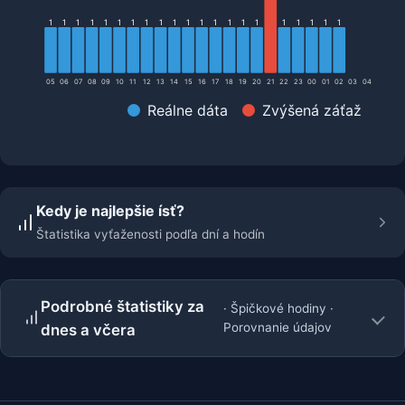
1
1
1
1
1
1
1
1
1
1
1
1
1
1
1
1
1
1
1
1
1
05
06
07
08
09
10
11
12
13
14
15
16
17
18
19
20
21
22
23
00
01
02
03
04
Reálne dáta
Zvýšená záťaž
Kedy je najlepšie ísť?
Štatistika vyťaženosti podľa dní a hodín
Podrobné štatistiky za
· Špičkové hodiny ·
Porovnanie údajov
dnes a včera