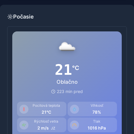
Počasie
21
°C
Oblačno
223 min pred
Pocitová teplota
Vlhkosť
21°C
78%
Rýchlosť vetra
Tlak
2 m/s
1016 hPa
JZ