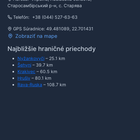
Старосамбірський р-н, с. Старява
Telefón:
+38 (044) 527-63-63
GPS Súradnice: 49.481089, 22.701431
Zobraziť na mape
Najbližšie hraničné priechody
Nyžankovyči
– 25.1 km
Šehyni
– 39.7 km
Krakivec
– 60.5 km
Hrušiv
– 80.1 km
Rava-Ruska
– 108.7 km