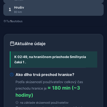
Hrušiv
1
80 km
Tu:
1
autobus
Aktuálne údaje
K 02:49, na hraničnom priechode Smiľnycia
čaká 1 .
Ako dlho trvá prechod hranice?
Podľa skúseností používateľov celkový čas
≈ 180 min (~3
prechodu hranice je
hodiny)
na základe skúseností používateľov