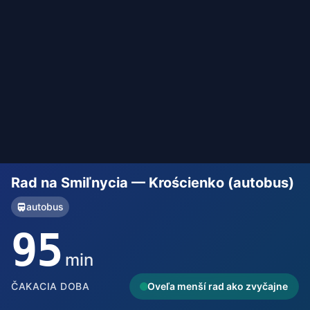
Rad na Smiľnycia — Krościenko (autobus)
autobus
95
min
ČAKACIA DOBA
Oveľa menší rad ako zvyčajne