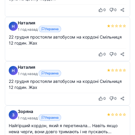
0
0
Наталия
★
☆
☆
☆
☆
Н
Украина
1 год назад
22 грудня простояли автобусом на кордоні Смільниця
12 годин. Жах
0
0
Наталия
★
☆
☆
☆
☆
Н
Украина
1 год назад
22 грудня простояли автобусом на кордоні Смільниця
12 годин. Жах
0
0
Зоряна
★
☆
☆
☆
☆
З
Украина
1 год назад
Найгірший кордон, який я перетинала... Навіть якщо
нема черги, вони довго тримають і не пускають...