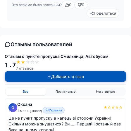
0
0
Это резюме было полезным?
Поделиться
Отзывы пользователей
Отзывы о пункте пропуска Смильница, Автобусом
★
★
☆
☆
☆
1.7
7 отзывов
Добавить отзыв
Все
Позитивные
Негативные
Оксана
★
☆
☆
☆
☆
О
Украина
1 месяц назад
Це не пункт пропуску а капець зі сторони України!
Скільки можна знущатися? Ви ....!Перший і останній раз
була на цьому кордоні