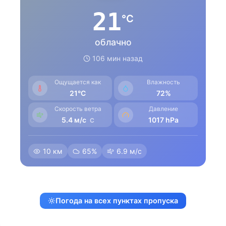
21
°C
облачно
106 мин назад
Ощущается как
Влажность
21°C
72%
Скорость ветра
Давление
5.4 м/с
1017 hPa
C
10 км
65%
6.9 м/с
Погода на всех пунктах пропуска