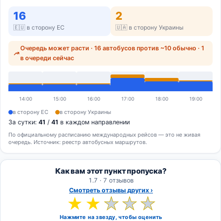
16
2
🇪🇺 в сторону ЕС
🇺🇦 в сторону Украины
Очередь может расти · 16 автобусов против ~10 обычно · 1
в очереди сейчас
14:00
15:00
16:00
17:00
18:00
19:00
в сторону ЕС
в сторону Украины
За сутки:
41
/
41
в каждом направлении
По официальному расписанию международных рейсов — это не живая
очередь. Источник: реестр автобусных маршрутов.
Как вам этот пункт пропуска?
1.7 · 7 отзывов
Смотреть отзывы других ›
★
★
★
★
★
Нажмите на звезду, чтобы оценить