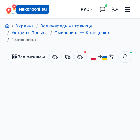
содержанию
РУС
Nakordoni.eu
Украина
Все очереди на границе
Украина-Польша
Смильница — Кросценко
Смильница
Все режимы