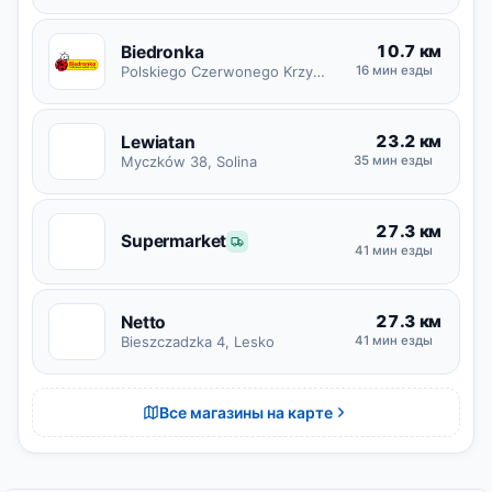
10.7 км
Biedronka
Polskiego Czerwonego Krzyża 19, Ustrzyki Dolne
16 мин езды
23.2 км
Lewiatan
L
Myczków 38, Solina
35 мин езды
27.3 км
S
Supermarket
41 мин езды
27.3 км
Netto
N
Bieszczadzka 4, Lesko
41 мин езды
Все магазины на карте