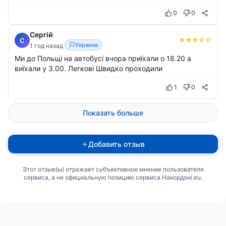
0
0
Сергій
★
★
★
☆
☆
С
Украина
1 год назад
Ми до Польщі на автобусі вчора приїхали о 18.20 а
виїхали у 3.00. Легкові Швидко проходили
1
0
Показать больше
Добавить отзыв
Этот отзыв(ы) отражает субъективное мнение пользователя
сервиса, а не официальную позицию сервиса Накордоні.eu.