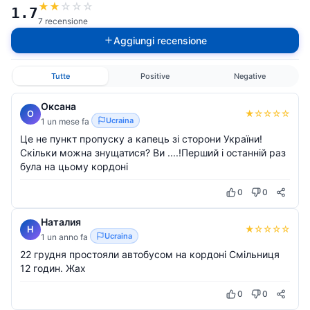
★
★
☆
☆
☆
1.7
7 recensione
Aggiungi recensione
Tutte
Positive
Negative
Оксана
★
☆
☆
☆
☆
О
Ucraina
1 un mese fa
Це не пункт пропуску а капець зі сторони України!
Скільки можна знущатися? Ви ....!Перший і останній раз
була на цьому кордоні
0
0
Наталия
★
☆
☆
☆
☆
Н
Ucraina
1 un anno fa
22 грудня простояли автобусом на кордоні Смільниця
12 годин. Жах
0
0