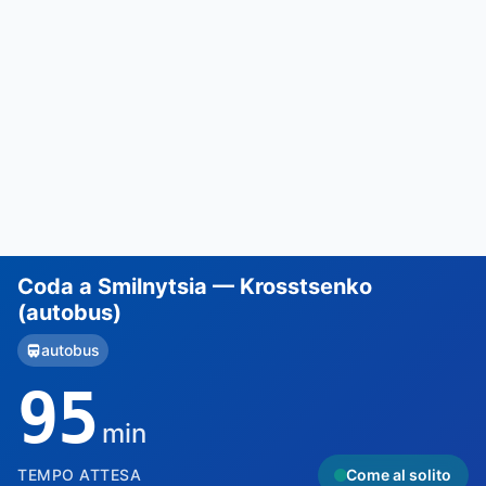
Coda a Smilnytsia — Krosstsenko
(autobus)
autobus
95
min
TEMPO ATTESA
Come al solito