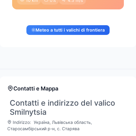
10 km
0%
4.5 m/s
Meteo a tutti i valichi di frontiera
Contatti e Mappa
Contatti e indirizzo del valico
Smilnytsia
Indirizzo:
Україна, Львівська область,
Старосамбірський р-н, с. Старява