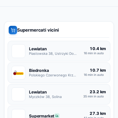
Supermercati vicini
10.4 km
Lewiatan
L
Piastowska 38, Ustrzyki Dolne
16 min in auto
10.7 km
Biedronka
Polskiego Czerwonego Krzyża 19, Ustrzyki Dolne
16 min in auto
23.2 km
Lewiatan
L
Myczków 38, Solina
35 min in auto
27.3 km
S
Supermarket