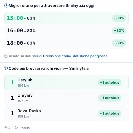
Miglior orario per attraversare Smilnytsia oggi
15:00
↓83%
−83%
16:00
↓83%
−83%
18:00
↓83%
−83%
Basato su dati storici.
Previsione coda
Statistiche per giorno
•
Code più brevi ai valichi vicini — Smilnytsia
Ustyluh
1
−1 autobus
184 km
Uhryniv
1
−1 autobus
157 km
Rava-Ruska
1
−1 autobus
109 km
Qui:
2
autobus