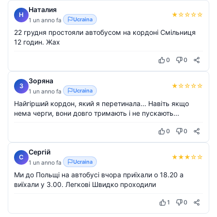
Наталия
★
☆
☆
☆
☆
Н
Ucraina
1 un anno fa
22 грудня простояли автобусом на кордоні Смільниця
12 годин. Жах
0
0
Зоряна
★
☆
☆
☆
☆
З
Ucraina
1 un anno fa
Найгірший кордон, який я перетинала... Навіть якщо
нема черги, вони довго тримають і не пускають...
0
0
Сергій
★
★
★
☆
☆
С
Ucraina
1 un anno fa
Ми до Польщі на автобусі вчора приїхали о 18.20 а
виїхали у 3.00. Легкові Швидко проходили
1
0