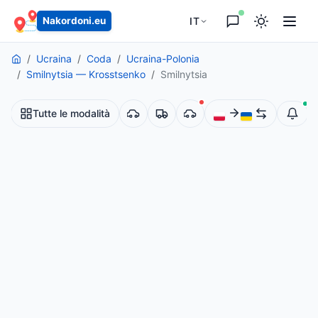
principale
IT
Nakordoni.eu
Ucraina
Coda
Ucraina-Polonia
Smilnytsia — Krosstsenko
Smilnytsia
Tutte le modalità