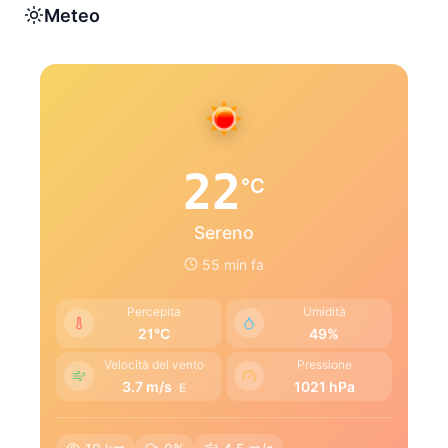
Meteo
22
°C
Sereno
55 min fa
Percepita
Umidità
21°C
49%
Velocità del vento
Pressione
3.7 m/s
1021 hPa
E