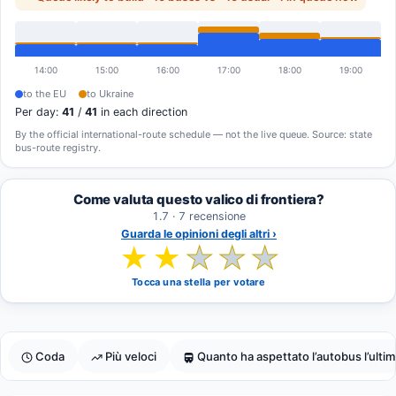
14:00
15:00
16:00
17:00
18:00
19:00
to the EU
to Ukraine
Per day:
41
/
41
in each direction
By the official international-route schedule — not the live queue. Source: state
bus-route registry.
Come valuta questo valico di frontiera?
1.7 · 7 recensione
Guarda le opinioni degli altri ›
★
★
★
★
★
Tocca una stella per votare
Coda
Più veloci
Quanto ha aspettato l’autobus l’ultim