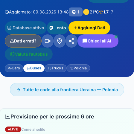
Aggiornato: 09.08.2026 13:48
1
21°C
1.7
· 7
Database attivo
Lento
Aggiungi Dati
Dati errati?
Chiedi all'AI
Valuta l'autobus
Cars
Buses
Trucks
Polonia
Tutte le code alla frontiera Ucraina — Polonia
Previsione per le prossime 6 ore
Come al solito
LIVE