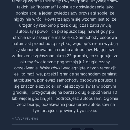
recenzji wyraża frustrację i wyczerpanie, używając słów
takich jak "koszmar" i opisując doświadczenie jako
poniżające, a jeden zwiedzający przysiągł sobie, że
nigdy nie wróci. Powtarzającym się wzorem jest to, że
urzędnicy rzekomo przez długi czas zatrzymują
autobusy i powoli ich przepuszczają, nawet gdy po
stronie ukraińskiej nie ma kolejki. Samochody osobowe
natomiast przechodzą szybko, więc opóźnienia wydają
się skoncentrowane na ruchu autobusów. Najgęstsze
zatłoczenie zgłoszono około 22 grudnia, co sugeruje, że
okresy świąteczne pogorszają już długie czasy
oczekiwania. Wskazówki wyciągnięte z tych recenzji:
jeśli to możliwe, przejdź granicę samochodem zamiast
autobusem, ponieważ samochody osobowe poruszają
się znacznie szybciej; unikaj szczytu świąt w późnym
grudniu; i przygotuj się na bardzo długie opóźnienia 10
lub więcej godzin, jeśli podróżujesz autobusem. Ogólnie
rzecz biorąc, oczekiwania pasażerów autobusów na
tym przejściu powinny być niskie.
⭐ 1.7/5
7 reviews