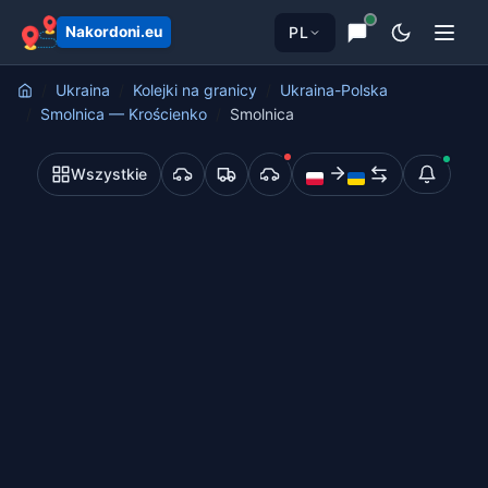
treści
PL
Nakordoni.eu
Ukraina
Kolejki na granicy
Ukraina-Polska
Smolnica — Krościenko
Smolnica
Wszystkie