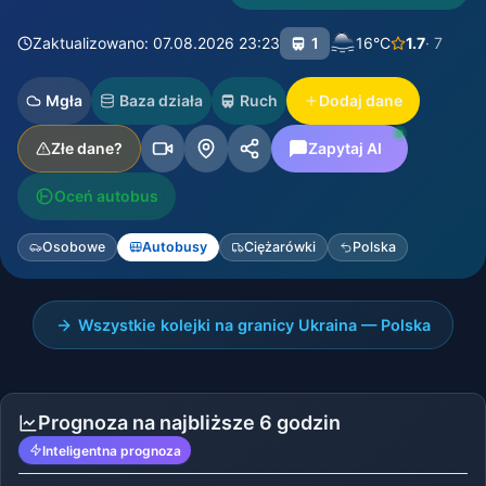
Zaktualizowano: 07.08.2026 23:23
1
16°C
1.7
· 7
Mgła
Baza działa
Ruch
Dodaj dane
Złe dane?
Zapytaj AI
Oceń autobus
Osobowe
Autobusy
Ciężarówki
Polska
Wszystkie kolejki na granicy Ukraina — Polska
Prognoza na najbliższe 6 godzin
Inteligentna prognoza