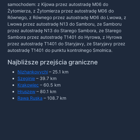
samochodem: z Kijowa przez autostradę M06 do
Żytomierza, z Żytomierza przez autostradę M06 do
Równego, z Równego przez autostradę M06 do Lwowa, z
Lwowa przez autostradę N13 do Samboru, ze Samboru
przez autostradę N13 do Starego Sambora, ze Starego
Sambora przez autostradę T1401 do Hyrowa, z Hyrowa
przez autostradę T1401 do Staryjavy, ze Staryjavy przez
autostradę T1401 do punktu kontrolnego Smolnica.
Najbliższe przejścia graniczne
Nizhankovychi
– 25.1 km
Szeginie
– 39.7 km
Krakowiec
– 60.5 km
Hruszew
– 80.1 km
Rawa Ruska
– 108.7 km