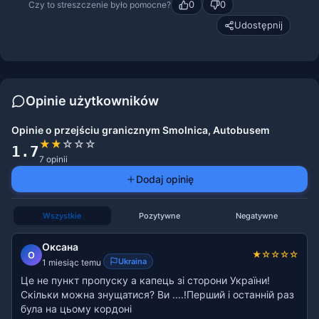
0
0
Czy to streszczenie było pomocne?
Udostępnij
Opinie użytkowników
Opinie o przejściu granicznym Smolnica, Autobusem
★
★
☆
☆
☆
1.7
7 opinii
Dodaj opinię
Wszystkie
Pozytywne
Negatywne
Оксана
★
☆
☆
☆
☆
О
Ukraina
1 miesiąc temu
Це не пункт пропуску а капець зі сторони України!
Скільки можна знущатися? Ви ....!Перший і останній раз
була на цьому кордоні