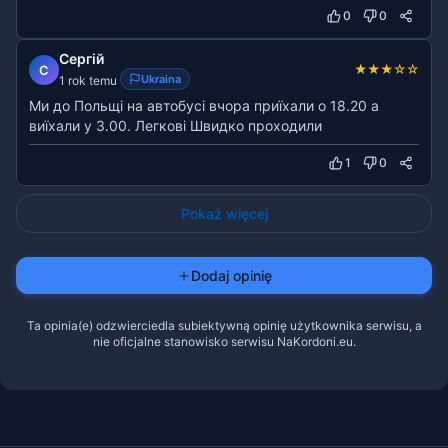
0
0
Сергій
★
★
★
☆
☆
С
Ukraina
1 rok temu
Ми до Польщі на автобусі вчора приїхали о 18.20 а
виїхали у 3.00. Легкові Швидко проходили
1
0
Pokaż więcej
Dodaj opinię
Ta opinia(e) odzwierciedla subiektywną opinię użytkownika serwisu, a
nie oficjalne stanowisko serwisu NaKordoni.eu.