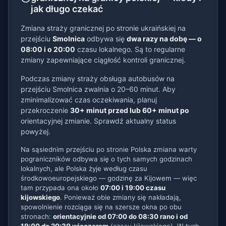
jak długo czekać
Zmiana straży granicznej po stronie ukraińskiej na
przejściu
Smolnica
odbywa się
dwa razy na dobę — o
08:00 i o 20:00
czasu lokalnego. Są to regularne
zmiany zapewniające ciągłość kontroli granicznej.
Podczas zmiany straży obsługa autobusów na
przejściu Smolnica zwalnia o 20–60 minut. Aby
zminimalizować czas oczekiwania, planuj
przekroczenie
30+ minut przed lub 60+ minut po
orientacyjnej zmianie. Sprawdź aktualny status
powyżej.
Na sąsiednim przejściu po stronie Polska zmiana warty
pograniczników odbywa się o tych samych godzinach
lokalnych, ale Polska żyje według czasu
środkowoeuropejskiego — godzinę za Kijowem — więc
tam przypada ona około
07:00 i 19:00 czasu
kijowskiego
. Ponieważ obie zmiany się nakładają,
spowolnienie rozciąga się na szersze okna po obu
stronach:
orientacyjnie od 07:00 do 08:30 rano i od