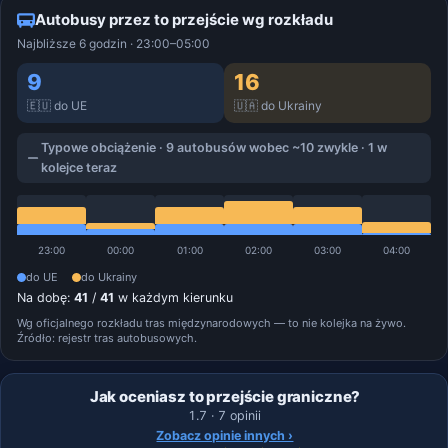
Autobusy przez to przejście wg rozkładu
Najbliższe 6 godzin · 23:00–05:00
9
16
🇪🇺 do UE
🇺🇦 do Ukrainy
Typowe obciążenie · 9 autobusów wobec ~10 zwykle · 1 w
kolejce teraz
23:00
00:00
01:00
02:00
03:00
04:00
do UE
do Ukrainy
Na dobę:
41
/
41
w każdym kierunku
Wg oficjalnego rozkładu tras międzynarodowych — to nie kolejka na żywo.
Źródło: rejestr tras autobusowych.
Jak oceniasz to przejście graniczne?
1.7 · 7 opinii
Zobacz opinie innych ›