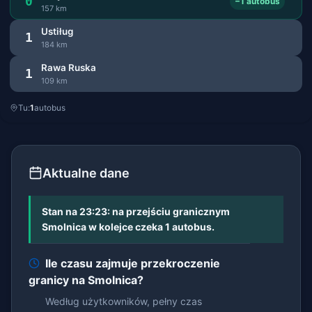
0
−1 autobus
157 km
Ustiług
1
184 km
Rawa Ruska
1
109 km
Tu:
1
autobus
Aktualne dane
Stan na 23:23: na przejściu granicznym
Smolnica w kolejce czeka 1 autobus.
Ile czasu zajmuje przekroczenie
granicy na Smolnica?
Według użytkowników, pełny czas