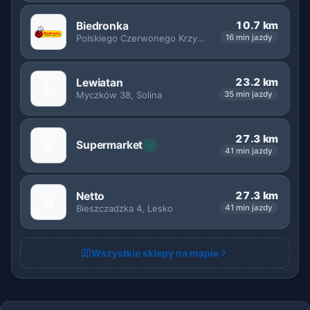
10.7 km
Biedronka
Polskiego Czerwonego Krzyża 19, Ustrzyki Dolne
16 min jazdy
23.2 km
Lewiatan
L
Myczków 38, Solina
35 min jazdy
27.3 km
S
Supermarket
41 min jazdy
27.3 km
Netto
N
Bieszczadzka 4, Lesko
41 min jazdy
Wszystkie sklepy na mapie