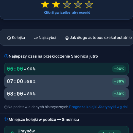
★
★
★
★
★
Kliknij gwiazdkę, aby ocenić
Kolejka
Najszybsi
Jak długo autobus czekał ostatnio
Najlepszy czas na przekroczenie Smolnica jutro
06:00
↓96%
−96%
07:00
↓86%
−86%
08:00
↓89%
−89%
Na podstawie danych historycznych.
Prognoza kolejki
Statystyki wg dni
•
Mniejsze kolejki w pobliżu — Smolnica
Uhrynów