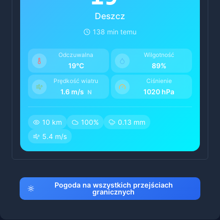
Deszcz
138 min temu
Odczuwalna
Wilgotność
19°C
89%
Prędkość wiatru
Ciśnienie
1.6 m/s
1020 hPa
N
10 km
100%
0.13 mm
5.4 m/s
Pogoda na wszystkich przejściach
granicznych