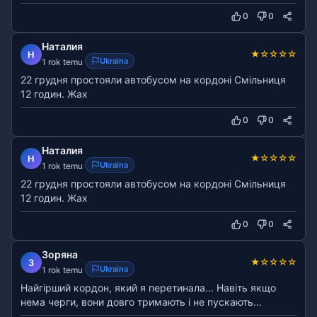
0
0
Наталия
★
☆
☆
☆
☆
Н
Ukraina
1 rok temu
22 грудня простояли автобусом на кордоні Смільниця
12 годин. Жах
0
0
Наталия
★
☆
☆
☆
☆
Н
Ukraina
1 rok temu
22 грудня простояли автобусом на кордоні Смільниця
12 годин. Жах
0
0
Зоряна
★
☆
☆
☆
☆
З
Ukraina
1 rok temu
Найгірший кордон, який я перетинала... Навіть якщо
нема черги, вони довго тримають і не пускають...