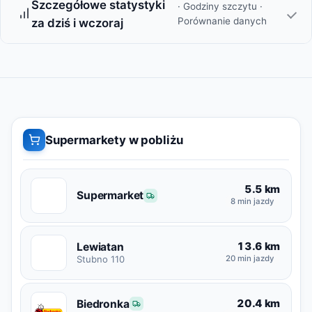
Szczegółowe statystyki
· Godziny szczytu ·
Porównanie danych
za dziś i wczoraj
Supermarkety w pobliżu
5.5 km
S
Supermarket
8 min jazdy
13.6 km
Lewiatan
L
Stubno 110
20 min jazdy
20.4 km
Biedronka