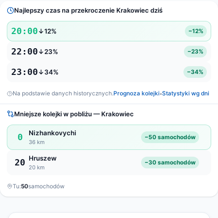
Najlepszy czas na przekroczenie Krakowiec dziś
20:00
↓12%
−12%
22:00
↓23%
−23%
23:00
↓34%
−34%
Na podstawie danych historycznych.
Prognoza kolejki
Statystyki wg dni
•
Mniejsze kolejki w pobliżu — Krakowiec
Nizhankovychi
0
−50 samochodów
36 km
Hruszew
20
−30 samochodów
20 km
Tu:
50
samochodów