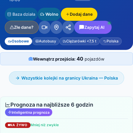
Baza działa
Wolno
Dodaj dane
Złe dane?
Zapytaj AI
Osobowe
Autobusy
Ciężarówki <7,5 t
Polska
40
Wewnątrz przejścia:
pojazdów
Wszystkie kolejki na granicy Ukraina — Polska
Prognoza na najbliższe 6 godzin
Inteligentna prognoza
Mniej niż zwykle
NA ŻYWO