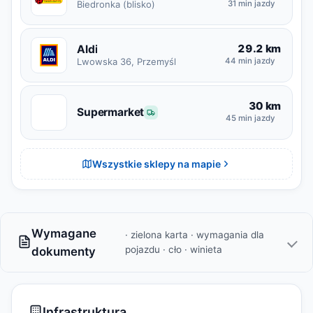
31 min jazdy
Biedronka (blisko)
29.2 km
Aldi
Lwowska 36, Przemyśl
44 min jazdy
30 km
S
Supermarket
45 min jazdy
Wszystkie sklepy na mapie
Wymagane
· zielona karta · wymagania dla
pojazdu · cło · winieta
dokumenty
Infrastruktura