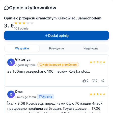
Opinie użytkowników
Opinie o przejściu granicznym Krakowiec, Samochodem
★
★
★
☆
☆
3.0
102 opinie
Dodaj opinię
Wszystkie
Pozytywne
Negatywne
Viktoriya
★
☆
☆
☆
☆
V
Kolejka przed przejściem
2 godziny temu
Za 100min przejechano 100 metrów. Kolejka stoi...
0
0
Олег
★
★
★
★
☆
О
Ukraina
1 miesiąc temu
Їхали 9.06 Краківець перед нами було 70машин 4паси
працювало пройшли за 5годин. Грушів довше…. 17.06