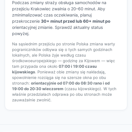
Podczas zmiany straży obsługa samochodów na
przejściu Krakowiec zwalnia o 20–60 minut. Aby
zminimalizować czas oczekiwania, planuj
przekroczenie
30+ minut przed lub 60+ minut po
orientacyjnej zmianie. Sprawdź aktualny status
powyżej.
Na sąsiednim przejściu po stronie Polska zmiana warty
pograniczników odbywa się o tych samych godzinach
lokalnych, ale Polska żyje według czasu
środkowoeuropejskiego — godzinę za Kijowem — więc
tam przypada ona około
07:00 i 19:00 czasu
kijowskiego
. Ponieważ obie zmiany się nakładają,
spowolnienie rozciąga się na szersze okna po obu
stronach:
orientacyjnie od 07:00 do 08:30 rano i od
19:00 do 20:30 wieczorem
(czasu kijowskiego). W tych
właśnie przedziałach odprawa po obu stronach może
zauważalnie zwolnić.