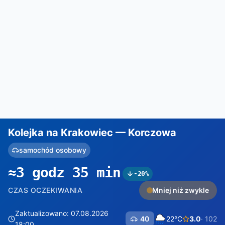
Kolejka na Krakowiec — Korczowa
samochód osobowy
≈3 godz 35 min
-20%
CZAS OCZEKIWANIA
Mniej niż zwykle
Zaktualizowano: 07.08.2026
40
22°C
3.0
· 102
18:00