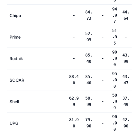
6
94
84.
44.
Chipo
-
-
.9
72
64
7
51
52.
Prime
-
-
.9
-
95
5
90
85.
43.
Rodnik
-
-
.9
40
99
0
95
88.4
85.
43.
SOCAR
-
.9
0
40
47
0
58
62.9
58.
37.
Shell
-
.9
9
99
49
9
90
81.9
79.
42.
UPG
-
.9
0
90
90
0