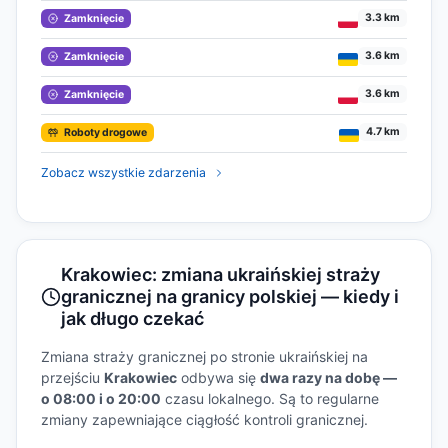
3.3 km
Zamknięcie
3.6 km
Zamknięcie
3.6 km
Zamknięcie
4.7 km
Roboty drogowe
Zobacz wszystkie zdarzenia
Krakowiec: zmiana ukraińskiej straży
granicznej na granicy polskiej — kiedy i
jak długo czekać
Zmiana straży granicznej po stronie ukraińskiej na
przejściu
Krakowiec
odbywa się
dwa razy na dobę —
o 08:00 i o 20:00
czasu lokalnego. Są to regularne
zmiany zapewniające ciągłość kontroli granicznej.