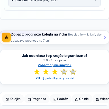
Jak obliczana jest prognoza?
Zobacz prognozę kolejki na 7 dni
Bezpłatnie — kliknij, aby
zobaczyć prognozę na 7 dni
Jak oceniasz to przejście graniczne?
3.0 · 102 opinie
Zobacz opinie innych ›
★
★
★
★
★
Kliknij gwiazdkę, aby ocenić
Kolejka
Prognoza
Podróż
Opinie
Więce