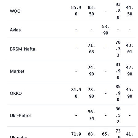
93
85.9
83.
44.
WOG
-
.8
0
50
50
0
53.
Avias
-
-
-
-
99
78
71.
43.
BRSM-Nafta
-
-
.3
63
01
3
81
74.
42.
Market
-
-
.9
90
90
0
85
81.9
78.
45.
OKKO
-
.9
0
90
90
0
56
56.
Ukr-Petrol
-
-
.5
-
74
2
73
71.9
68.
65.
41.
Ukrnafta
.9