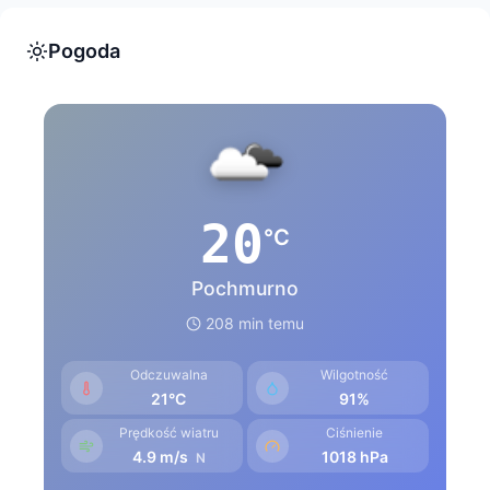
Pogoda
20
°C
Pochmurno
208 min temu
Odczuwalna
Wilgotność
21°C
91%
Prędkość wiatru
Ciśnienie
4.9 m/s
1018 hPa
N