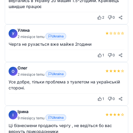
вертались в Україну 20 машин 1.5-2години. Краківець
швидше працює
2
0
Уляна
★
☆
☆
☆
☆
У
Ukraina
2 miesiące temu
Черга не рухається вже майже 2години
1
0
Олег
★
★
★
★
☆
О
Ukraina
2 miesiące temu
Усе добре, тільки проблема з туалетом на українській
стороні.
1
0
Ірина
★
★
★
★
☆
І
Ukraina
9 miesięcy temu
Ці бізнесмени продають чергу , не ведіться бо вас
вернуть прикордонники