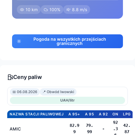
10 km
100%
8.8 m/s
Pogoda na wszystkich przejściach
granicznych
Ceny paliw
📅 06.08.2026
📍 Obwód lwowski
UAH/litr
NAZWA STACJI PALIWOWEJ
A 95+
A 95
A 92
ON
LPG
92
82.9
79.
42.
AMIC
-
.3
9
99
87