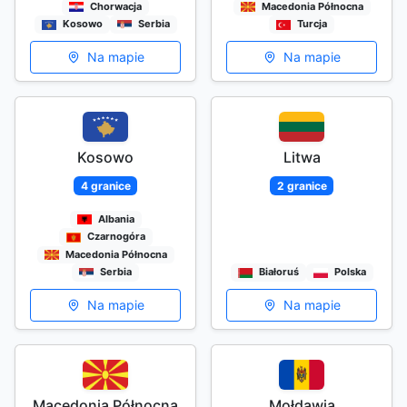
Chorwacja
Macedonia Północna
Kosowo
Serbia
Turcja
Na mapie
Na mapie
Kosowo
Litwa
4 granice
2 granice
Albania
Czarnogóra
Macedonia Północna
Serbia
Białoruś
Polska
Na mapie
Na mapie
Macedonia Północna
Mołdawia