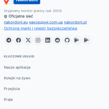
Oryginalny monitor granicy (zał. 2023).
Oficjalna sieć
nakordoni.eu
накордоні.com.ua
nakordoni.pl
Ochrona marki i rejestr bezpieczeństwa
KLUCZOWE USŁUGI
Nasze aplikacje
Kolejki na żywo
Przejścia
Kraje