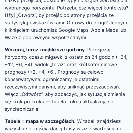
nazwę przejścia, dostępne typy i
bieżące wartości
dla
wybranego horyzontu. Potrzebujesz więcej kontekstu?
Użyj „Otwórz”, by przejść do strony przejścia ze
statystyką i wskazówkami. Gotowy do drogi? Jednym
kliknięciem uruchomisz Google Maps, Apple Maps lub
Waze z poprawnymi współrzędnymi.
Wczoraj, teraz i najbliższe godziny.
Przełączaj
horyzonty czasu: migawki z ostatnich 24 godzin (−24,
−12, −6, −4), widok „teraz” oraz krótkoterminowe
prognozy (+2, +4, +6). Prognozy są celowo
konserwatywne: ograniczamy je ostatnimi
rzeczywistymi danymi, aby uniknąć przeszacowań.
Włącz „Odtwórz”, aby zobaczyć, jak sytuacja zmienia
się krok po kroku — tabela i okna aktualizują się
synchronicznie.
Tabela = mapa w szczegółach.
W tabeli znajdziesz
wszystkie przejścia danej trasy wraz z wartościami