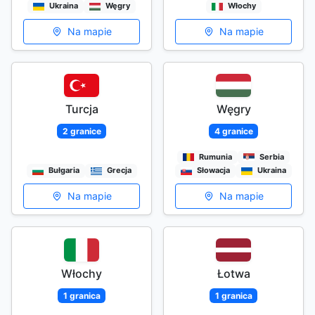
Ukraina
Węgry
Włochy
Na mapie
Na mapie
Turcja
Węgry
2 granice
4 granice
Rumunia
Serbia
Bułgaria
Grecja
Słowacja
Ukraina
Na mapie
Na mapie
Włochy
Łotwa
1 granica
1 granica