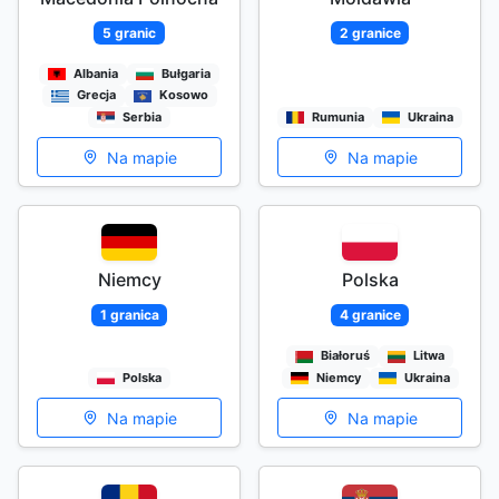
5 granic
2 granice
Albania
Bułgaria
Grecja
Kosowo
Serbia
Rumunia
Ukraina
Na mapie
Na mapie
Niemcy
Polska
1 granica
4 granice
Białoruś
Litwa
Polska
Niemcy
Ukraina
Na mapie
Na mapie