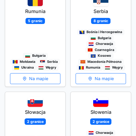
Rumunia
Serbia
5 granic
8 granic
Bośnia i Hercegowina
Bułgaria
Chorwacja
Czarnogóra
Bułgaria
Kosowo
Mołdawia
Serbia
Macedonia Północna
Ukraina
Węgry
Rumunia
Węgry
Na mapie
Na mapie
Słowacja
Słowenia
2 granice
2 granice
Chorwacja