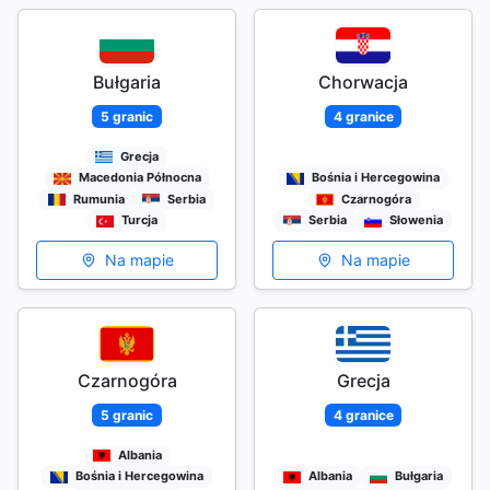
Bułgaria
Chorwacja
5 granic
4 granice
Grecja
Macedonia Północna
Bośnia i Hercegowina
Rumunia
Serbia
Czarnogóra
Turcja
Serbia
Słowenia
Na mapie
Na mapie
Czarnogóra
Grecja
5 granic
4 granice
Albania
Bośnia i Hercegowina
Albania
Bułgaria