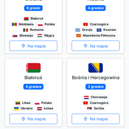
6 granic
4 granice
Białoruś
Mołdawia
Polska
Czarnogóra
Rumunia
Grecja
Kosowo
Słowacja
Węgry
Macedonia Północna
Na mapie
Na mapie
Białoruś
Bośnia i Hercegowina
4 granice
3 granice
Chorwacja
Litwa
Polska
Czarnogóra
Ukraina
Łotwa
Serbia
Na mapie
Na mapie