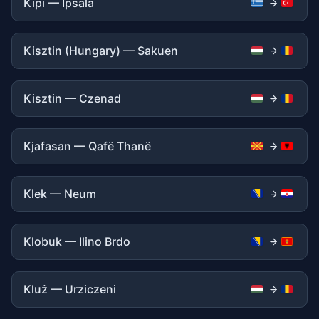
Kipi — İpsala
Kisztin (Hungary) — Sakuen
Kisztin — Czenad
Kjafasan — Qafë Thanë
Klek — Neum
Klobuk — Ilino Brdo
Kluż — Urziczeni