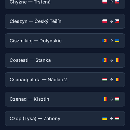
Chyżne — Trstená
Cieszyn — Český Těšín
Ciszmikioj — Dolynśkie
Costesti — Stanka
Csanádpalota — Nădlac 2
Czenad — Kisztin
Czop (Tysa) — Zahony