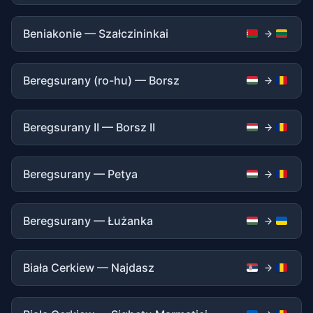
Beniakonie — Szałczininkai
Beregsurany (ro-hu) — Borsz
Beregsurany II — Borsz II
Beregsurany — Petya
Beregsurany — Łużanka
Biała Cerkiew — Najdasz