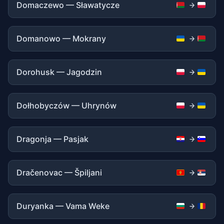
Domaczewo — Sławatycze
Domanowo — Mokrany
Dorohusk — Jagodzin
Dołhobyczów — Uhrynów
Dragonja — Pasjak
Dračenovac — Špiljani
Duryanka — Vama Weke