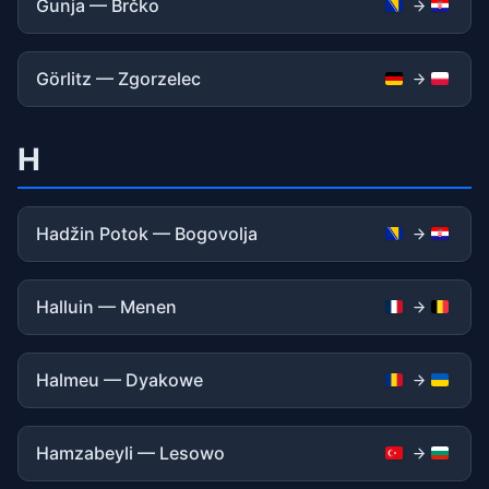
Gunja — Brčko
Görlitz — Zgorzelec
H
Hadžin Potok — Bogovolja
Halluin — Menen
Halmeu — Dyakowe
Hamzabeyli — Lesowo