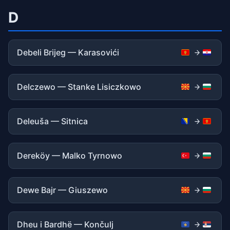
D
Debeli Brijeg — Karasovići
Delczewo — Stanke Lisiczkowo
Deleuša — Sitnica
Dereköy — Malko Tyrnowo
Dewe Bajr — Giuszewo
Dheu i Bardhë — Končulj