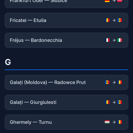
Frankfurt Oder — Słubice
Fricatei — Etulia
Fréjus — Bardonecchia
G
Galați (Moldova) — Radowce Prut
Galați — Giurgiulesti
Ghermely — Turnu