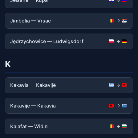
Jelšane — Rupa
Jimbolia — Vrsac
Jędrzychowice — Ludwigsdorf
K
Kakavia — Kakavijë
Kakavijë — Kakavia
Kalafat — Widin