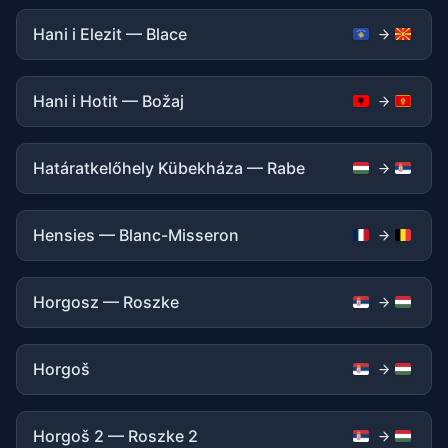
Hani i Elezit — Blace
Hani i Hotit — Božaj
Határatkelőhely Kübekháza — Rabe
Hensies — Blanc-Misseron
Horgosz — Roszke
Horgoš
Horgoš 2 — Roszke 2