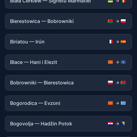
Biała Cerkiew — Sighetu Marmatiei
Bierestowica — Bobrowniki
Biriatou — Irún
Blace — Hani i Elezit
Bobrowniki — Bierestowica
Bogorodica — Evzoni
Bogovolja — Hadžin Potok