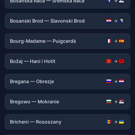
Bosanska Rača — Sremska Rača
Bosanski Brod — Slavonski Brod
Bourg-Madame — Puigcerdà
Božaj — Hani i Hotit
Bregana — Obrezje
Bregowo — Mokranie
Bricheni — Rososzany