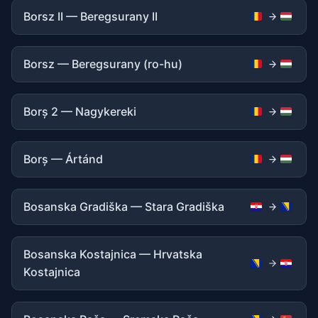
Borsz II — Beregsurany II
Borsz — Beregsurany (ro-hu)
Borș 2 — Nagykereki
Borș — Ártánd
Bosanska Gradiška — Stara Gradiška
Bosanska Kostajnica — Hrvatska
Kostajnica