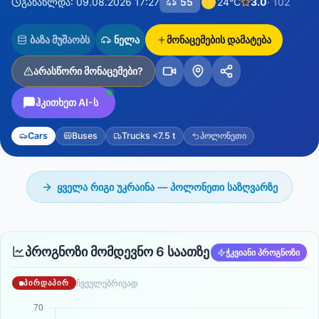
განახლდა: 09.08.2026 17:27
55
24°C
3.0
· 102
ბაზა მუშაობს
ნელა
მონაცემების დამატება
არასწორი მონაცემები?
ჰკითხეთ AI-ს
Cars
Buses
Trucks <7.5 t
პოლონეთი
ყველა რიგი უკრაინა — პოლონეთი საზღვარზე
პროგნოზი მომდევნო 6 საათზე
ჭკვიანი პროგნოზი
ჩვეულებრივად
ᲞᲘᲠᲓᲐᲞᲘᲠ