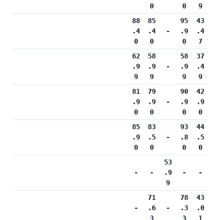
0
0
9
88
85
95
43
.4
.4
-
.9
.4
0
0
0
7
62
58
58
37
.9
.9
-
.9
.4
9
9
9
9
81
79
90
42
.9
.9
-
.9
.9
0
0
0
0
85
83
93
44
.9
.5
-
.8
.5
0
0
0
0
53
-
-
.9
-
-
9
71
78
43
-
.6
-
.3
.0
3
3
1