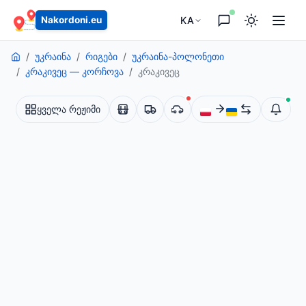
გადასვლა
KA
Nakordoni.eu
უკრაინა
რიგები
უკრაინა-პოლონეთი
კრაკივეც — კორჩოვა
კრაკივეც
ყველა რეჟიმი