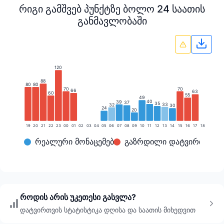
რიგი გამშვებ პუნქტზე ბოლო 24 საათის
განმავლობაში
გრაფ
120
88
80
80
70
70
66
63
60
55
49
40
39
37
35
33
32
30
24
20
19
20
21
22
23
00
01
02
03
04
05
06
07
08
09
10
11
12
13
14
15
16
17
18
რეალური მონაცემები
გაზრდილი დატვირთვა
როდის არის უკეთესი გასვლა?
დატვირთვის სტატისტიკა დღისა და საათის მიხედვით