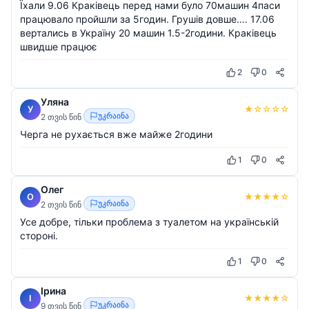
Їхали 9.06 Краківець перед нами було 70машин 4паси
працювало пройшли за 5годин. Грушів довше…. 17.06
вертались в Україну 20 машин 1.5-2години. Краківець
швидше працює
2
0
Уляна
★
☆
☆
☆
☆
У
უკრაინა
2 თვის წინ
Черга не рухається вже майже 2години
1
0
Олег
★
★
★
★
☆
О
უკრაინა
2 თვის წინ
Усе добре, тільки проблема з туалетом на українській
стороні.
1
0
Ірина
★
★
★
★
☆
І
უკრაინა
9 თვის წინ