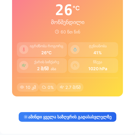
26
°C
მოწმენდილი
60 წთ წინ
იგრძნობა როგორც
ტენიანობა
26°C
41%
ქარის სიჩქარე
წნევა
2 მ/წმ
1020 hPa
ასა
10 კმ
0%
2.7 მ/წმ
ამინდი ყველა საზღვრის გადასასვლელზე