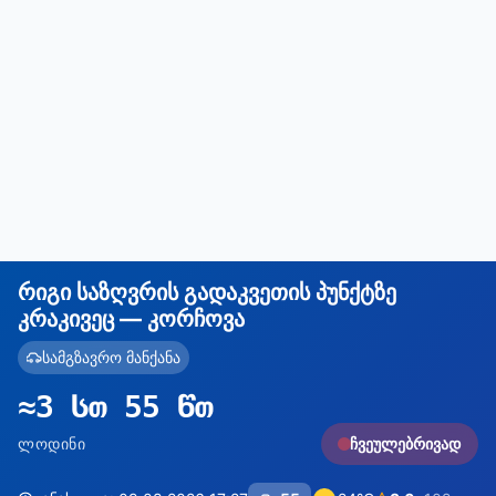
რიგი საზღვრის გადაკვეთის პუნქტზე
კრაკივეც — კორჩოვა
სამგზავრო მანქანა
≈3 სთ 55 წთ
ᲚᲝᲓᲘᲜᲘ
ჩვეულებრივად