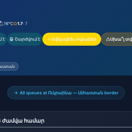
16°C
1.7
· 7
 է
Շարժվում է
Ավելացնել տվյալներ
Սխա՞լ տվ
հաստան
All queues at Ուկրաինա — Լեհաստան border
 ժամվա համար