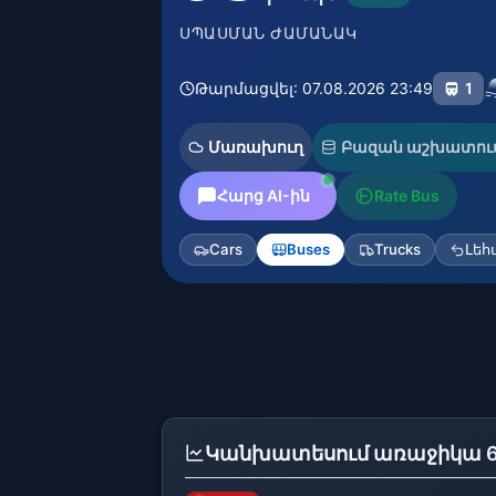
ՍՊԱՍՄԱՆ ԺԱՄԱՆԱԿ
Թարմացվել: 07.08.2026 23:49
1
Մառախուղ
Բազան աշխատում
Հարց AI-ին
Rate Bus
Cars
Buses
Trucks
Լե
Կանխատեսում առաջիկա 6