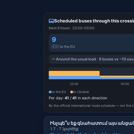
Scheduled buses through this cross
Next 6 hours · 23:00–05:00
9
🇪🇺 to the EU
Around the usual load · 9 buses vs ~10 usua
23:00
00:00
to the EU
to Ukraine
Per day:
41
/
41
in each direction
By the official international-route schedule — not the l
Ինչպե՞ս եք գնահատում այս անցա
1.7 · 7 կարծիք