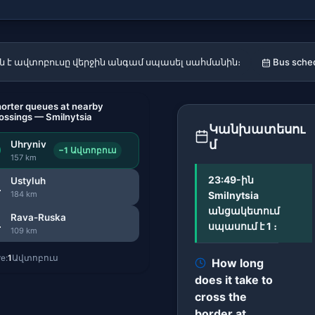
ն է ավտոբուսը վերջին անգամ սպասել սահմանին։
Bus sche
orter queues at nearby
ossings — Smilnytsia
Կանխատեսու
մ
Uhryniv
0
−1 Ավտոբուս
157 km
23:49-ին
Ustyluh
1
184 km
Smilnytsia
անցակետում
Rava-Ruska
1
սպասում է 1 ։
109 km
e:
1
Ավտոբուս
How long
does it take to
cross the
border at