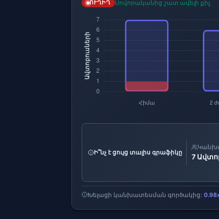
Սովորականից շատ ավելի քիչ
ՈՒՂԻՂ
Կանխա
Ի՞նչ է ցույց տալիս գրաֆիկը
7 Ավտո
Խելացի կանխատեսման գործակից:
0.98