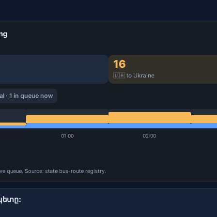
ing
16
🇺🇦 to Ukraine
l · 1 in queue now
01:00
02:00
ive queue. Source: state bus-route registry.
կետը: