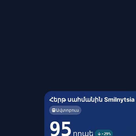
Հերթ սահմանին Smilnytsia
Ավտոբուս
95
րոպե
-29%