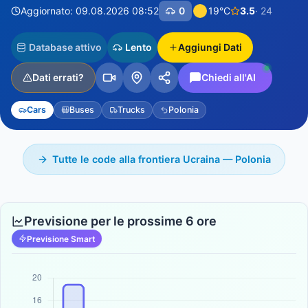
Aggiornato: 09.08.2026 08:52
0
19°C
3.5
· 24
Database attivo
Lento
Aggiungi Dati
Dati errati?
Chiedi all'AI
Cars
Buses
Trucks
Polonia
Tutte le code alla frontiera Ucraina — Polonia
Previsione per le prossime 6 ore
Previsione Smart