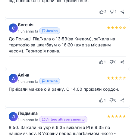
від польської сторони пів години і все .
2
1
Євгенія
★
★
★
☆
☆
Є
Ucraina
1 un anno fa
До Польщі. Під'їхала о 13:53(за Києвом), заїхала на
територію за шлагбаум о 16:20 (вже за місцевим
часом). Територія повна.
1
0
Аліна
★
★
★
☆
☆
А
Ucraina
1 un anno fa
Приїхали майже о 9 ранку. О 14.00 проїхали кордон.
1
0
Людмила
★
★
★
★
★
Л
L'intero attraversamento
1 un anno fa
8:50. Заїхали на укр в 6:35 виїхали з Pl в 9:35 по
нашому часу. В Україну перед шлагбаумом нікого -