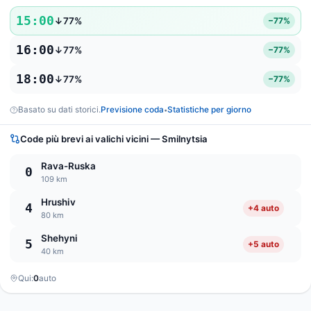
15:00
↓77%
−77%
16:00
↓77%
−77%
18:00
↓77%
−77%
Basato su dati storici.
Previsione coda
Statistiche per giorno
•
Code più brevi ai valichi vicini — Smilnytsia
Rava-Ruska
0
109 km
Hrushiv
4
+4 auto
80 km
Shehyni
5
+5 auto
40 km
Qui:
0
auto