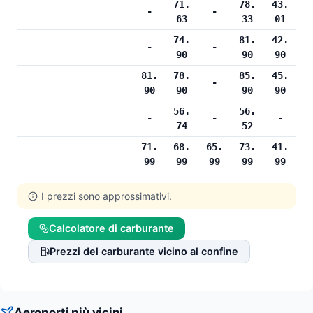
71.
78.
43.
-
-
63
33
01
74.
81.
42.
-
-
90
90
90
81.
78.
85.
45.
-
90
90
90
90
56.
56.
-
-
-
74
52
71.
68.
65.
73.
41.
99
99
99
99
99
I prezzi sono approssimativi.
Calcolatore di carburante
Prezzi del carburante vicino al confine
Aeroporti più vicini