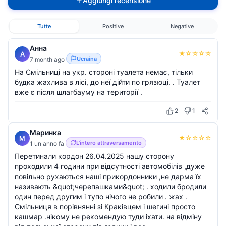
Aggiungi recensione
Tutte
Positive
Negative
Анна
★
☆
☆
☆
☆
А
Ucraina
7 month ago
На Смільниці на укр. стороні туалета немає, тільки
будка жахлива в лісі, до неї дійти по грязюці. . Туалет
вже є після шлагбауму на території .
2
1
Маринка
★
☆
☆
☆
☆
М
L'intero attraversamento
1 un anno fa
Перетинали кордон 26.04.2025 нашу сторону
проходили 4 години при відсутності автомобілів ,дуже
повільно рухаються наші прикордонники ,не дарма їх
називають &quot;черепашками&quot; . ходили бродили
один перед другим і тупо нічого не робили . жах .
Смільниця в порівнянні зі Краківцем і шегині просто
кашмар .нікому не рекомендую туди іхати. на відміну