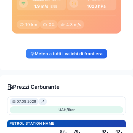
1.9 m/s
1023 hPa
ENE
10 km
0%
4.3 m/s
Meteo a tutti i valichi di frontiera
Prezzi Carburante
📅 07.08.2026
📍
UAH/liter
PETROL STATION NAME
82.
79.
92.
42.