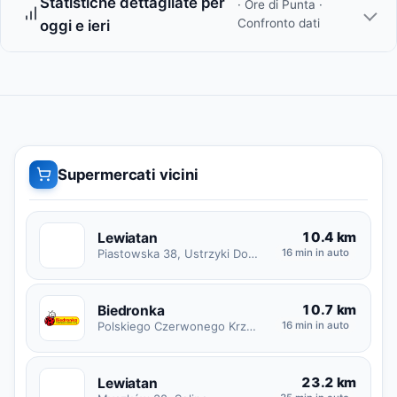
Statistiche dettagliate per
· Ore di Punta ·
Confronto dati
oggi e ieri
Supermercati vicini
10.4 km
Lewiatan
L
Piastowska 38, Ustrzyki Dolne
16 min in auto
10.7 km
Biedronka
Polskiego Czerwonego Krzyża 19, Ustrzyki Dolne
16 min in auto
23.2 km
Lewiatan
L