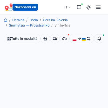
principale
IT
Nakordoni.eu
Ucraina
Coda
Ucraina-Polonia
Smilnytsia — Krosstsenko
Smilnytsia
Tutte le modalità