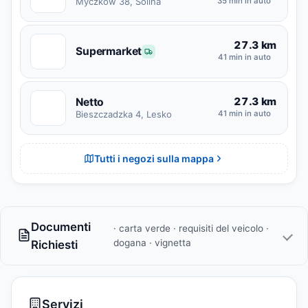
Myczków 38, Solina
35 min in auto
27.3 km
S
Supermarket
41 min in auto
27.3 km
Netto
N
Bieszczadzka 4, Lesko
41 min in auto
Tutti i negozi sulla mappa
Documenti
· carta verde · requisiti del veicolo ·
dogana · vignetta
Richiesti
Servizi