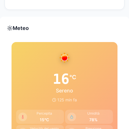
Meteo
16
°C
Sereno
125 min fa
Percepita
Umidità
15°C
78%
Velocità del vento
Pressione