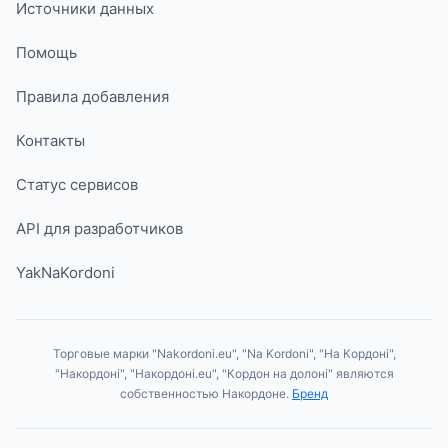
Источники данных
Помощь
Правила добавления
Контакты
Статус сервисов
API для разработчиков
YakNaKordoni
Торговые марки "Nakordoni.eu", "Na Kordoni", "На Кордоні",
"Накордоні", "Накордоні.eu", "Кордон на долоні" являются
собственностью Накордоне.
Бренд