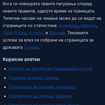
Кога ги планирате првите патувања според
новите правила, одвојте време за границата.
Типични часови на чекање може да се видат на
страниците со статистика:
Краковец
,
Шегини
,
Рава-Руска
,
Устилуг
и
Хрушив
. Тековните
услови за влез се собрани на страницата за
државата
Полска
.
Корисни алатки
Каталог на автобуски превозници и рути
Правила за влез: Полска
Статистика за редици: Краковец
Статистика за редици: Шегини