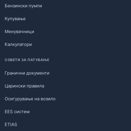
Бензински пумпи
Купување
Менувачници
Калкулатори
СОВЕТИ ЗА ПАТУВАЊЕ
Гранични документи
Царински правила
Осигурување на возило
EES систем
ETIAS