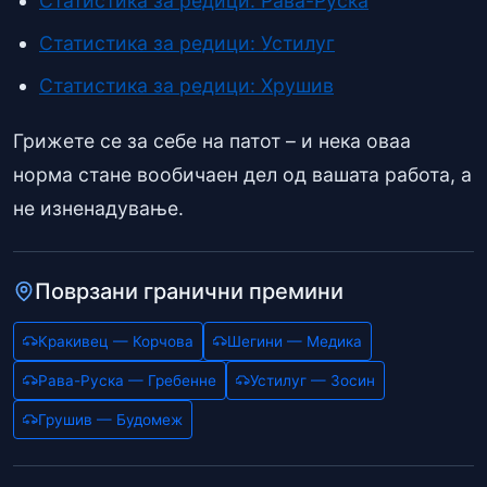
Статистика за редици: Рава-Руска
Статистика за редици: Устилуг
Статистика за редици: Хрушив
Грижете се за себе на патот – и нека оваа
норма стане вообичаен дел од вашата работа, а
не изненадување.
Поврзани гранични премини
Кракивец — Корчова
Шегини — Медика
Рава-Руска — Гребенне
Устилуг — Зосин
Грушив — Будомеж