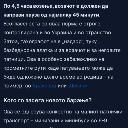
По 4,5 часа возење, возачот е должен да
направи пауза од најмалку 45 минути.
Усогласеноста со оваа норма е строго
контролирана и во Украина и во странство.
Затоа, тахографот не е „надзор“, туку
безбедносна алатка и за возачот и за неговите
патници. Ова е особено забележливо на
прометните рути каде патувањето може да
биде одложено долго време во редица – на
пример, во
Краковец
или
Шегини
.
Кого го засега новото барање?
Ова се однесува конкретно на малиот патнички
транспорт – минивани и минибуси со 6-9