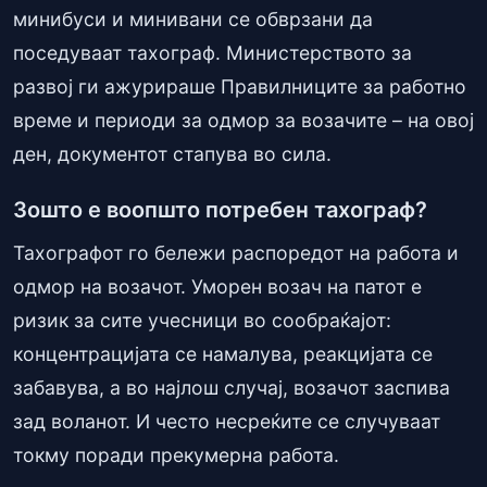
минибуси и минивани се обврзани да
поседуваат тахограф. Министерството за
развој ги ажурираше Правилниците за работно
време и периоди за одмор за возачите – на овој
ден, документот стапува во сила.
Зошто е воопшто потребен тахограф?
Тахографот го бележи распоредот на работа и
одмор на возачот. Уморен возач на патот е
ризик за сите учесници во сообраќајот:
концентрацијата се намалува, реакцијата се
забавува, а во најлош случај, возачот заспива
зад воланот. И често несреќите се случуваат
токму поради прекумерна работа.