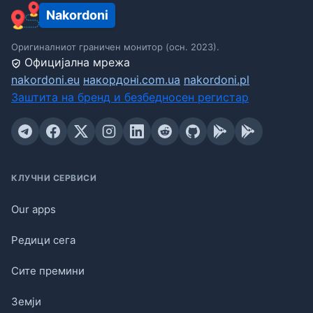
Nakordoni
Оригиналниот граничен монитор (осн. 2023).
Официјална мрежа
nakordoni.eu
накордоні.com.ua
nakordoni.pl
Заштита на бренд и безбедносен регистар
КЛУЧНИ СЕРВИСИ
Our apps
Редици сега
Сите премини
Земји