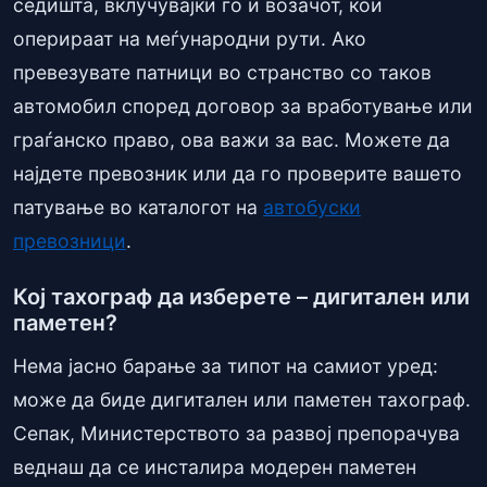
седишта, вклучувајќи го и возачот, кои
оперираат на меѓународни рути. Ако
превезувате патници во странство со таков
автомобил според договор за вработување или
граѓанско право, ова важи за вас. Можете да
најдете превозник или да го проверите вашето
патување во каталогот на
автобуски
превозници
.
Кој тахограф да изберете – дигитален или
паметен?
Нема јасно барање за типот на самиот уред:
може да биде дигитален или паметен тахограф.
Сепак, Министерството за развој препорачува
веднаш да се инсталира модерен паметен