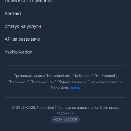
Политика за придонес
Контакт
Статус на услуги
API за развивачи
YakNaKordoni
Трговските марки "Nakordoni.eu", "Na Kordoni", "На Кордоні",
"Накордоні", "Накордоні.eu", "Кордон на долоні" се сопственост на
Nakordoni.
Бренд
© 2023–2026. Nakordoni | Граница во вашата рака. Сите права
задржани.
v2.1 • 03/2026