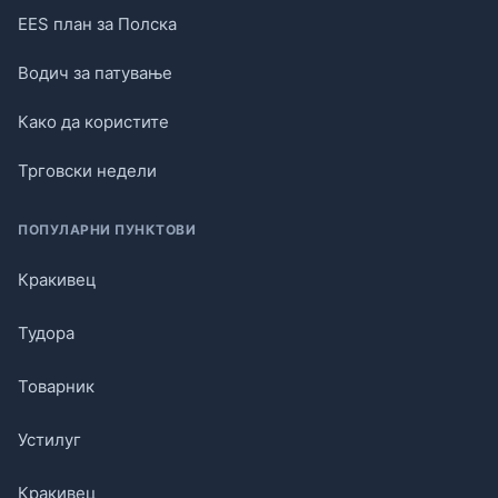
EES план за Полска
Водич за патување
Како да користите
Трговски недели
ПОПУЛАРНИ ПУНКТОВИ
Кракивец
Тудора
Товарник
Устилуг
Кракивец