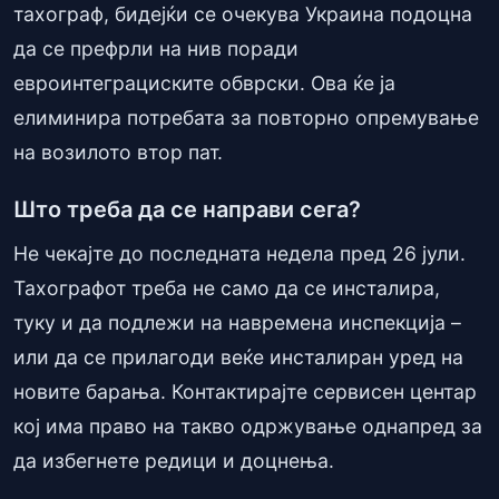
тахограф, бидејќи се очекува Украина подоцна
да се префрли на нив поради
евроинтеграциските обврски. Ова ќе ја
елиминира потребата за повторно опремување
на возилото втор пат.
Што треба да се направи сега?
Не чекајте до последната недела пред 26 јули.
Тахографот треба не само да се инсталира,
туку и да подлежи на навремена инспекција –
или да се прилагоди веќе инсталиран уред на
новите барања. Контактирајте сервисен центар
кој има право на такво одржување однапред за
да избегнете редици и доцнења.