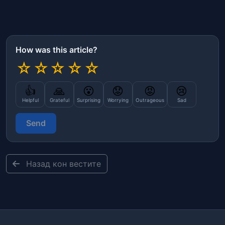
How was this article?
☆
☆
☆
☆
☆
👍
🙏
😮
😟
😡
😢
Helpful
Grateful
Surprising
Worrying
Outrageous
Sad
Send
Назад кон вестите