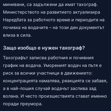
минивани, са задължени да имат тахограф.
Министерството на развитието актуализира
Наредбата за работното време и периодите на
почивка на водачите – на този ден документът
влиза в сила.
Защо изобщо е нужен тахограф?
Тахографът записва работния и почивния
график на водача. Умореният водач на пътя е
риск за всички участници в движението:
концентрацията намалява, реакцията се забавя,
а в най-лошия случай водачът заспива зад
волана. И често произшествията стават именно
поради преумора.