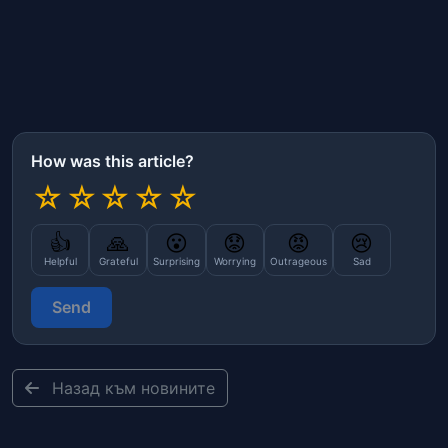
How was this article?
☆
☆
☆
☆
☆
👍
🙏
😮
😟
😡
😢
Helpful
Grateful
Surprising
Worrying
Outrageous
Sad
Send
Назад към новините