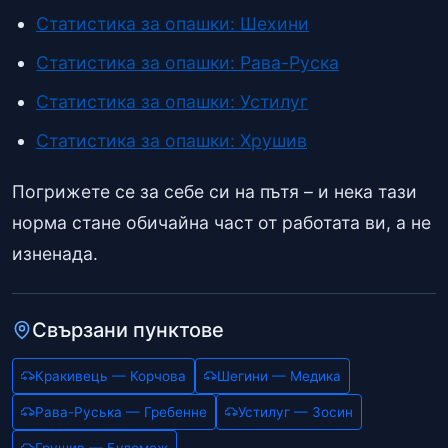
Статистика за опашки: Шехини
Статистика за опашки: Рава-Руска
Статистика за опашки: Устилуг
Статистика за опашки: Хрушив
Погрижете се за себе си на пътя – и нека тази
норма стане обичайна част от работата ви, а не
изненада.
Свързани пунктове
Кракивець — Корчова
Шегини — Медика
Рава-Руська — Гребенне
Устилуг — Зосин
Грушив — Будомеж