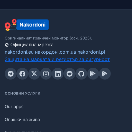
Nakordoni
Оригиналният граничен монитор (осн. 2023).
Официална мрежа
nakordoni.eu
накордоні.com.ua
nakordoni.pl
Защита на марката и регистър за сигурност
ОСНОВНИ УСЛУГИ
Our apps
Опашки на живо