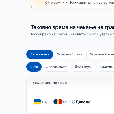
Сите важни информации за патување кон
Тековно време на чекање на гр
Ажурирано на секои 15 минути со официјални 
Сите насоки
Украина–Полска
Украина–Роман
Сите
Автомобили
Автобуси
Камио
ГРАНИЧЕН ПРЕМИН
→
Дякове
(12:23)
(12:23)