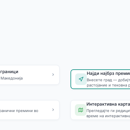
 граници
Најди најбрз преми
 Македонија
Внесете град — добиј
растојание и тековна 
Интерактивна карта
ранични премини во
Прегледајте ги редици
време на интерактивна