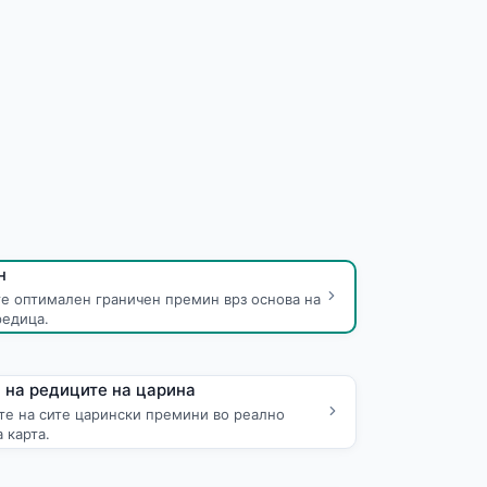
н
те оптимален граничен премин врз основа на
редица.
 на редиците на царина
те на сите царински премини во реално
 карта.