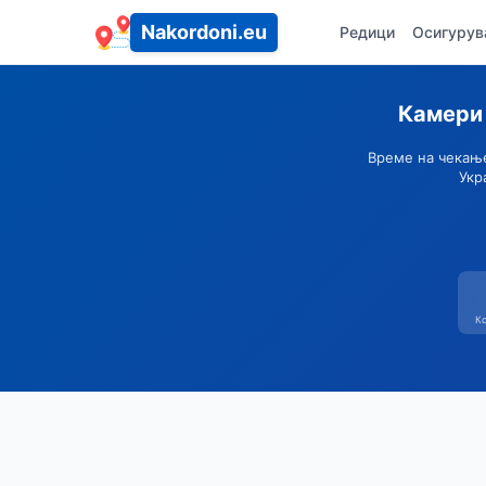
Nakordoni.eu
Редици
Осигуру
Камери 
Време на чекање
Укр
Ко