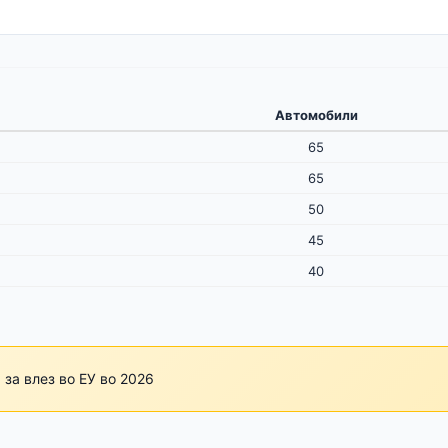
Автомобили
65
65
50
45
40
за влез во ЕУ во 2026