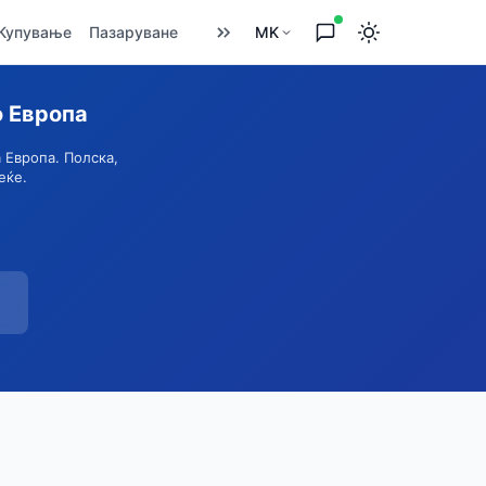
Купување
Пазаруване
MK
о Европа
 Европа. Полска,
еќе.