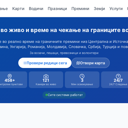
вање
Карти
Водичи
Празници
Премини
Земји
Услуги
во живо и време на чекање на границите в
 во реално време на граничните премини низ Централна и Источна
аина, Унгарија, Романија, Молдавија, Словачка, Србија, Турција и пов
За возачи, пешаци, превозници и волонтери
Провери редици сега
Отвори карта
458+
121
3
24/7
нтролни пунктови
Камери во живо
Мин освежување
24/7 Следење
Сите системи работат