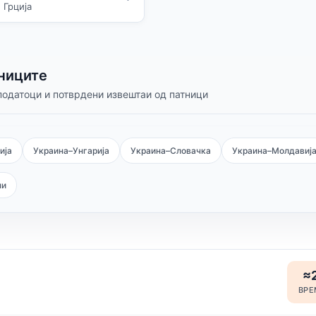
 Грција
аниците
податоци и потврдени извештаи од патници
ија
Украина–Унгарија
Украина–Словачка
Украина–Молдавиј
ни
≈2
ВРЕ