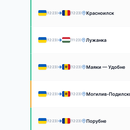
→
Красноилск
(12:23)
(12:23)
→
Лужанка
(12:23)
(11:23)
→
Маяки — Удобне
(12:23)
(12:23)
→
Могилив-Подилск
(12:23)
(12:23)
→
Порубне
(12:23)
(12:23)