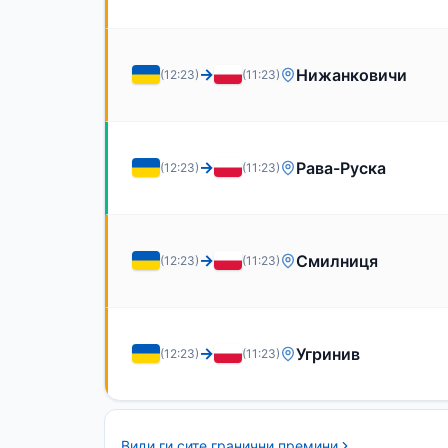
→
Нижанковичи
(12:23)
(11:23)
→
Рава-Руска
(12:23)
(11:23)
→
Смилниця
(12:23)
(11:23)
→
Угринив
(12:23)
(11:23)
Види ги сите гранични премини