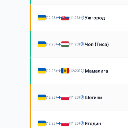
→
Ужгород
(12:23)
(11:23)
→
Чоп (Тиса)
(12:23)
(11:23)
→
Мамалига
(12:23)
(12:23)
→
Шегини
(12:23)
(11:23)
→
Ягодин
(12:23)
(11:23)