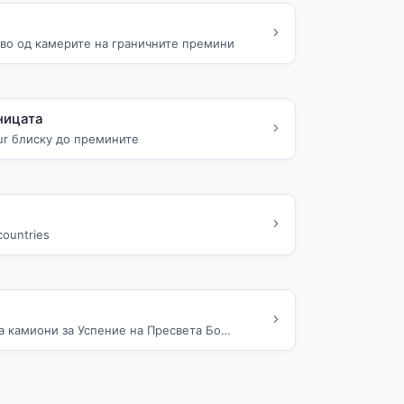
иво од камерите на граничните премини
ницата
four блиску до премините
countries
а камиони за Успение на Пресвета Бо…