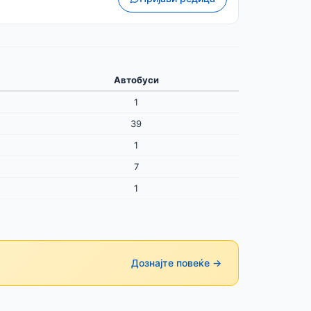
Автобуси
1
39
1
7
1
Дознајте повеќе →