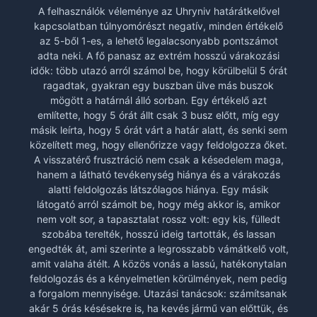
A felhasználók véleménye az Uhryniv határátkelővel
kapcsolatban túlnyomórészt negatív, minden értékelő
az 5-ből 1-es, a lehető legalacsonyabb pontszámot
adta neki. A fő panasz az extrém hosszú várakozási
idők: több utazó arról számol be, hogy körülbelül 5 órát
ragadtak, gyakran egy buszban ülve más buszok
mögött a határnál álló sorban. Egy értékelő azt
említette, hogy 5 órát állt csak 3 busz előtt, míg egy
másik leírta, hogy 5 órát várt a határ alatt, és senki sem
közelített meg, hogy ellenőrizze vagy feldolgozza őket.
A visszatérő frusztráció nem csak a késedelem maga,
hanem a látható tevékenység hiánya és a várakozás
alatti feldolgozás látszólagos hiánya. Egy másik
látogató arról számolt be, hogy még akkor is, amikor
nem volt sor, a tapasztalat rossz volt: egy kis, fülledt
szobába terelték, hosszú ideig tartották, és lassan
engedték át, ami szerinte a legrosszabb vámátkelő volt,
amit valaha átélt. A közös vonás a lassú, hatékonytalan
feldolgozás és a kényelmetlen körülmények, nem pedig
a forgalom mennyisége. Utazási tanácsok: számítsanak
akár 5 órás késésekre is, ha kevés jármű van előttük, és