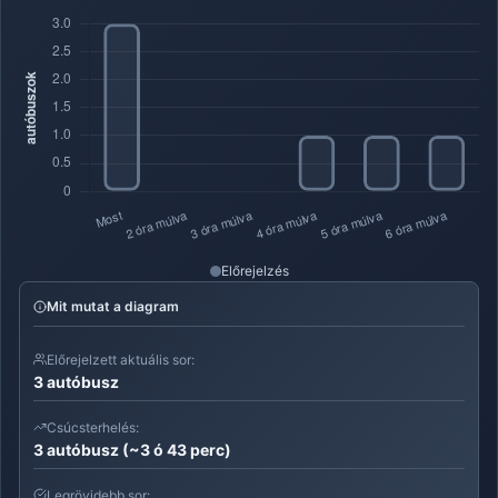
Előrejelzés
Mit mutat a diagram
Előrejelzett aktuális sor:
3 autóbusz
Csúcsterhelés:
3 autóbusz (~3 ó 43 perc)
Legrövidebb sor: