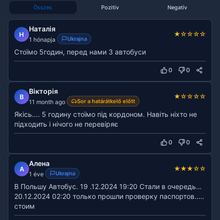
Összes
Pozitív
Negatív
Наталія
★
☆
☆
☆
☆
Н
Ukrajna
1 hónapja
Стоїмо 5годин, перед нами 3 автобуси
0
0
Вікторія
★
☆
☆
☆
☆
В
Sor a határátkelő előtt
11 month ago
Якісь.... 5 годину стоїмо під кордоном. Навіть ніхто не
підходить і нічого не перевіряє
0
0
Алена
★
★
★
☆
☆
А
Ukrajna
1 éve
В Польшу Автобус. 19 .12.2024 19:20 Стали в очередь…
20.12.2024 02:20 только прошли проверку паспортов..…
стоим