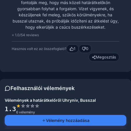
fontolják meg, hogy más közeli határátkelőkön
gyorsabban folyhat a forgalom. Vízet vigyenek, és
készüljenek fel meleg, szűkös körülményekre, ha
busszal utaznak, és próbálják időzíteni az átkelést úgy,
hogy elkerüljék a csúcs buszérkezéseket.
⭐ 1.0/5
4 reviews
1
0
Hasznos volt ez az összefoglaló?
Megosztás
Felhasználói vélemények
Vélemények a határátkelőről Uhryniv, Busszal
★
☆
☆
☆
☆
1.3
6 vélemény
Vélemény hozzáadása