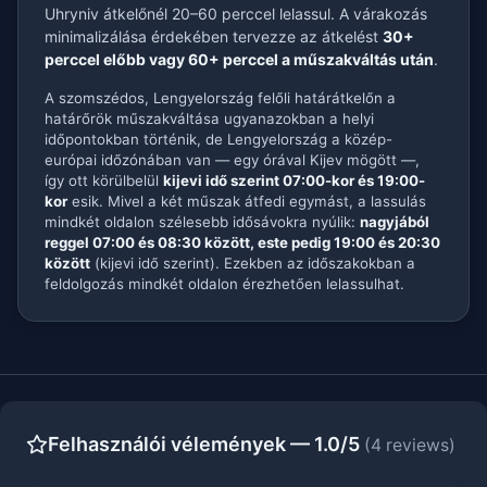
Uhryniv átkelőnél 20–60 perccel lelassul. A várakozás
minimalizálása érdekében tervezze az átkelést
30+
perccel előbb vagy 60+ perccel a műszakváltás után
.
A szomszédos, Lengyelország felőli határátkelőn a
határőrök műszakváltása ugyanazokban a helyi
időpontokban történik, de Lengyelország a közép-
európai időzónában van — egy órával Kijev mögött —,
így ott körülbelül
kijevi idő szerint 07:00-kor és 19:00-
kor
esik. Mivel a két műszak átfedi egymást, a lassulás
mindkét oldalon szélesebb idősávokra nyúlik:
nagyjából
reggel 07:00 és 08:30 között, este pedig 19:00 és 20:30
között
(kijevi idő szerint). Ezekben az időszakokban a
feldolgozás mindkét oldalon érezhetően lelassulhat.
Felhasználói vélemények — 1.0/5
(4 reviews)