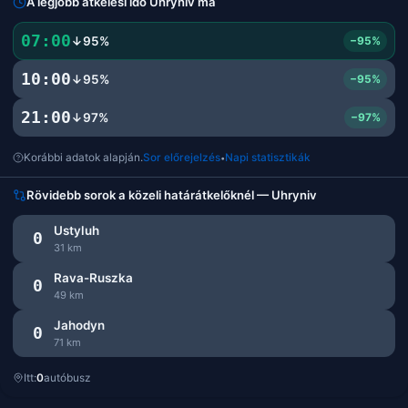
A legjobb átkelési idő Uhryniv ma
07:00
↓95%
−95%
10:00
↓95%
−95%
21:00
↓97%
−97%
Korábbi adatok alapján.
Sor előrejelzés
Napi statisztikák
•
Rövidebb sorok a közeli határátkelőknél — Uhryniv
Ustyluh
0
31 km
Rava-Ruszka
0
49 km
Jahodyn
0
71 km
Itt:
0
autóbusz