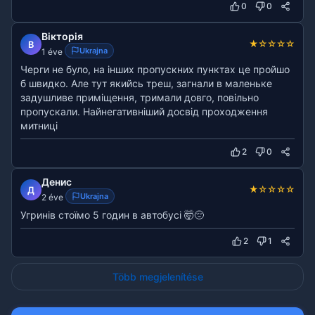
0
0
Вікторія
★
☆
☆
☆
☆
В
Ukrajna
1 éve
Черги не було, на інших пропускних пунктах це пройшо
б швидко. Але тут якийсь треш, загнали в маленьке
задушливе приміщення, тримали довго, повільно
пропускали. Найнегативніший досвід проходження
митниці
2
0
Денис
★
☆
☆
☆
☆
Д
Ukrajna
2 éve
Угринів стоїмо 5 годин в автобусі 🤯😔
2
1
Több megjelenítése