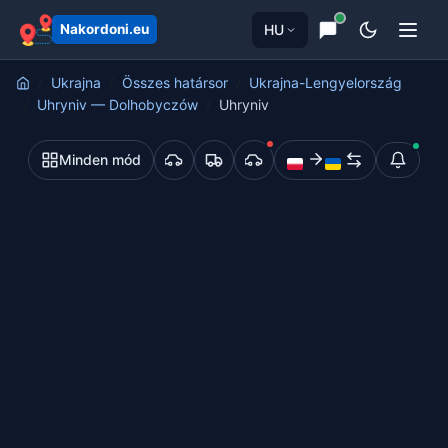
HU
Nakordoni.eu
Ukrajna
Összes határsor
Ukrajna-Lengyelország
Uhryniv — Dolhobyczów
Uhryniv
Minden mód