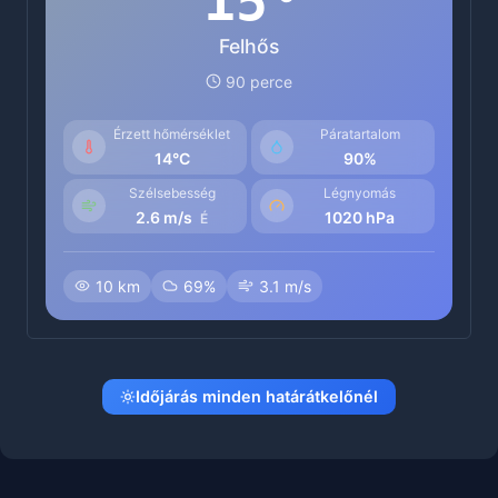
15
Felhős
90 perce
Érzett hőmérséklet
Páratartalom
14°C
90%
Szélsebesség
Légnyomás
2.6 m/s
1020 hPa
É
10 km
69%
3.1 m/s
Időjárás minden határátkelőnél