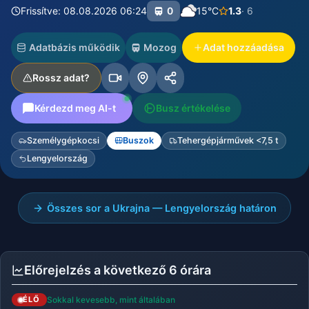
Frissítve: 08.08.2026 06:24
0
15°C
1.3
· 6
Adatbázis működik
Mozog
Adat hozzáadása
Rossz adat?
Kérdezd meg AI-t
Busz értékelése
Személygépkocsi
Buszok
Tehergépjárművek <7,5 t
Lengyelország
Összes sor a Ukrajna — Lengyelország határon
Előrejelzés a következő 6 órára
Sokkal kevesebb, mint általában
ÉLŐ