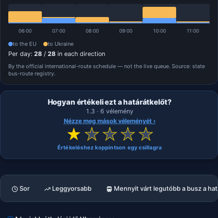
06:00
07:00
08:00
09:00
10:00
11:00
to the EU
to Ukraine
Per day:
28
/
28
in each direction
By the official international-route schedule — not the live queue. Source: state
bus-route registry.
Hogyan értékeli ezt a határátkelőt?
1.3 · 6 vélemény
Nézze meg mások véleményét ›
★
★
★
★
★
Értékeléshez koppintson egy csillagra
Sor
Leggyorsabb
Mennyit várt legutóbb a busz a ha