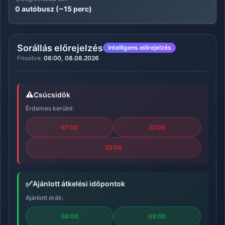
0 autóbusz (~15 perc)
Sorállás előrejelzés
Intelligens előrejelzés
Frissítve:
06:00, 08.08.2026
⚠️
Csúcsidők
Érdemes kerülni:
07:00
22:00
23:00
✅
Ajánlott átkelési időpontok
Ajánlott órák:
08:00
09:00