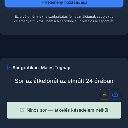
Vélemény hozzáadása
Ez a vélemény(ek) a szolgáltatás felhasználójának szubjektív
véleményét tükrözi, nem a NaKordoni.eu hivatalos álláspontját.
Sor grafikon: Ma és Tegnap
Sor az átkelőnél az elmúlt 24 órában
Grafi
Nincs sor — átkelés késedelem nélkül