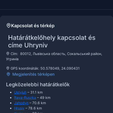
Kapcsolat és térkép
Határátkelőhely kapcsolat és
címe Uhryniv
Cím:
80012, Львівська область, Сокальський район,
Угринів
GPS koordináták: 50.578049, 24.090431
Megjelenítés térképen
Legközelebbi határátkelők
Ustyluh
– 31.1 km
Rava-Ruszka
– 49 km
Jahodyn
– 70.6 km
Hrusiv
– 78.6 km