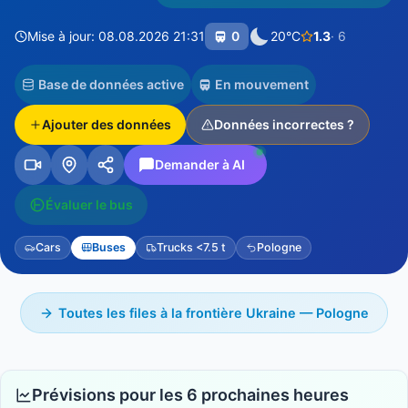
Mise à jour: 08.08.2026 21:31
0
20°C
1.3
· 6
Base de données active
En mouvement
Ajouter des données
Données incorrectes ?
Demander à AI
Évaluer le bus
Cars
Buses
Trucks <7.5 t
Pologne
Toutes les files à la frontière Ukraine — Pologne
Prévisions pour les 6 prochaines heures