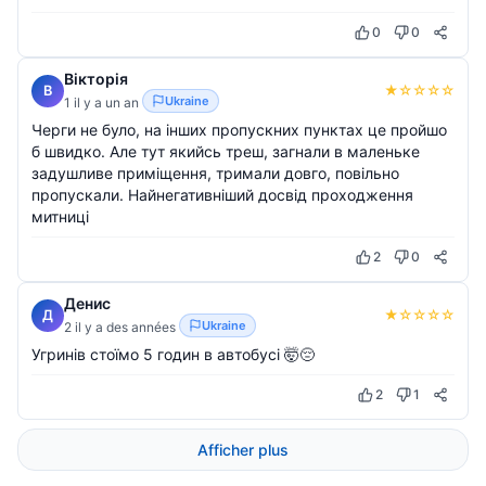
0
0
Вікторія
★
☆
☆
☆
☆
В
Ukraine
1 il y a un an
Черги не було, на інших пропускних пунктах це пройшо
б швидко. Але тут якийсь треш, загнали в маленьке
задушливе приміщення, тримали довго, повільно
пропускали. Найнегативніший досвід проходження
митниці
2
0
Денис
★
☆
☆
☆
☆
Д
Ukraine
2 il y a des années
Угринів стоїмо 5 годин в автобусі 🤯😔
2
1
Afficher plus