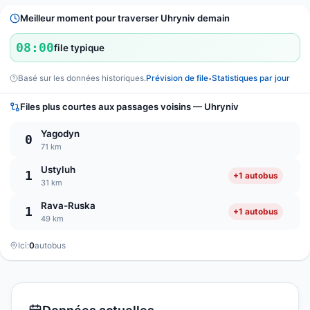
Meilleur moment pour traverser Uhryniv demain
08:00
file typique
Basé sur les données historiques.
Prévision de file
Statistiques par jour
•
Files plus courtes aux passages voisins — Uhryniv
Yagodyn
0
71 km
Ustyluh
1
+1 autobus
31 km
Rava-Ruska
1
+1 autobus
49 km
Ici:
0
autobus