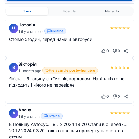
Tous
Positifs
Négatifs
Наталія
★
☆
☆
☆
☆
Н
Ukraine
1 il y a un mois
Стоїмо 5годин, перед нами 3 автобуси
0
0
Вікторія
★
☆
☆
☆
☆
В
File avant le poste-frontière
11 month ago
Якісь.... 5 годину стоїмо під кордоном. Навіть ніхто не
підходить і нічого не перевіряє
0
0
Алена
★
★
★
☆
☆
А
Ukraine
1 il y a un an
В Польшу Автобус. 19 .12.2024 19:20 Стали в очередь…
20.12.2024 02:20 только прошли проверку паспортов..…
стоим