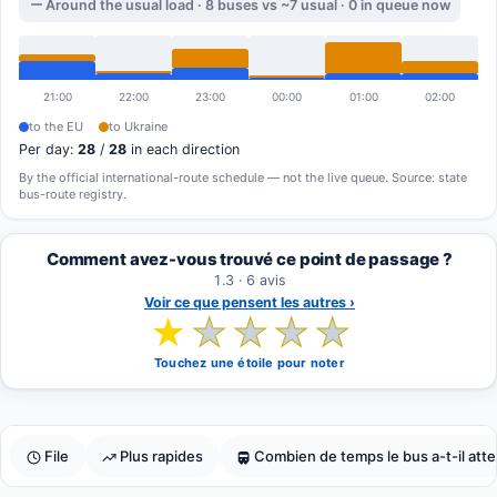
Around the usual load · 8 buses vs ~7 usual · 0 in queue now
21:00
22:00
23:00
00:00
01:00
02:00
to the EU
to Ukraine
Per day:
28
/
28
in each direction
By the official international-route schedule — not the live queue. Source: state
bus-route registry.
Comment avez-vous trouvé ce point de passage ?
1.3 · 6 avis
Voir ce que pensent les autres ›
★
★
★
★
★
Touchez une étoile pour noter
File
Plus rapides
Combien de temps le bus a-t-il atten