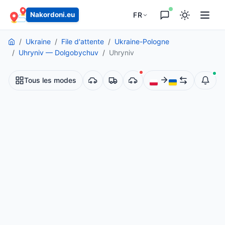
principal
FR
Nakordoni.eu
Ukraine
File d'attente
Ukraine-Pologne
Uhryniv — Dolgobychuv
Uhryniv
Tous les modes