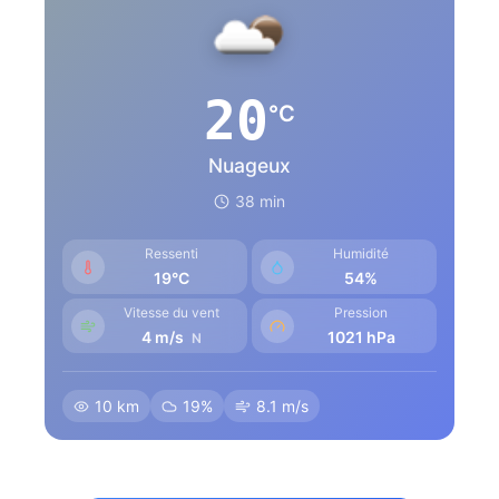
20
°C
Nuageux
38 min
Ressenti
Humidité
19°C
54%
Vitesse du vent
Pression
4 m/s
1021 hPa
N
10 km
19%
8.1 m/s