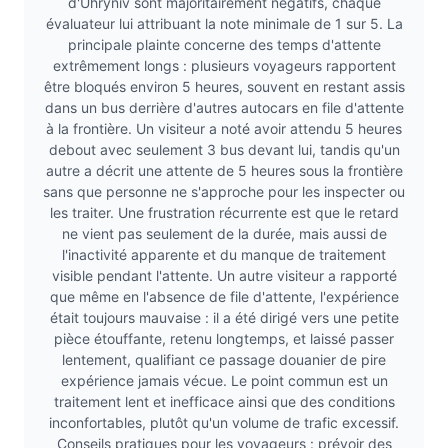
d'Uhryniv sont majoritairement négatifs, chaque
évaluateur lui attribuant la note minimale de 1 sur 5. La
principale plainte concerne des temps d'attente
extrêmement longs : plusieurs voyageurs rapportent
être bloqués environ 5 heures, souvent en restant assis
dans un bus derrière d'autres autocars en file d'attente
à la frontière. Un visiteur a noté avoir attendu 5 heures
debout avec seulement 3 bus devant lui, tandis qu'un
autre a décrit une attente de 5 heures sous la frontière
sans que personne ne s'approche pour les inspecter ou
les traiter. Une frustration récurrente est que le retard
ne vient pas seulement de la durée, mais aussi de
l'inactivité apparente et du manque de traitement
visible pendant l'attente. Un autre visiteur a rapporté
que même en l'absence de file d'attente, l'expérience
était toujours mauvaise : il a été dirigé vers une petite
pièce étouffante, retenu longtemps, et laissé passer
lentement, qualifiant ce passage douanier de pire
expérience jamais vécue. Le point commun est un
traitement lent et inefficace ainsi que des conditions
inconfortables, plutôt qu'un volume de trafic excessif.
Conseils pratiques pour les voyageurs : prévoir des