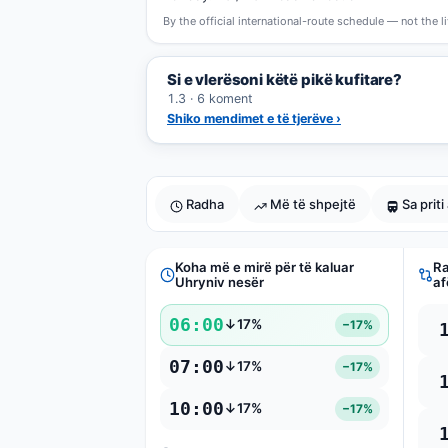
By the official international-route schedule — not the l
Si e vlerësoni këtë pikë kufitare?
1.3 · 6 koment
Shiko mendimet e të tjerëve ›
Radha
Më të shpejtë
Sa prit
Koha më e mirë për të kaluar
Ra
Uhryniv nesër
af
06:00
↓17%
−17%
07:00
↓17%
−17%
10:00
↓17%
−17%