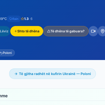
19°C
1.3
· 6
Rain
Lëviz
Shto të dhëna
Të dhëna të gabuara?
Poloni
Të gjitha radhët në kufirin Ukrainë — Poloni
shme