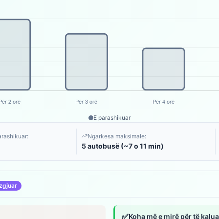
E parashikuar
arashikuar:
Ngarkesa maksimale:
5 autobusë (~7 o 11 min)
zgjuar
✅
Koha më e mirë për të kalua