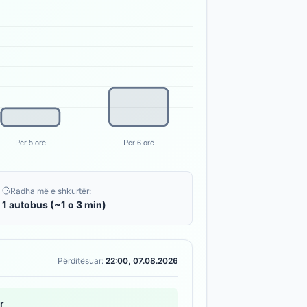
Radha më e shkurtër:
1 autobus (~1 o 3 min)
Përditësuar:
22:00, 07.08.2026
r