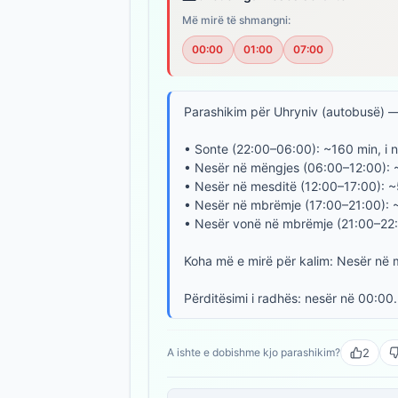
Më mirë të shmangni:
00:00
01:00
07:00
Parashikim për Uhryniv (autobusë) — 
• Sonte (22:00–06:00): ~160 min, i 
• Nesër në mëngjes (06:00–12:00): 
• Nesër në mesditë (12:00–17:00): ~55
• Nesër në mbrëmje (17:00–21:00): 
• Nesër vonë në mbrëmje (21:00–22:00
Koha më e mirë për kalim: Nesër në 
Përditësimi i radhës: nesër në 00:00.
2
A ishte e dobishme kjo parashikim?