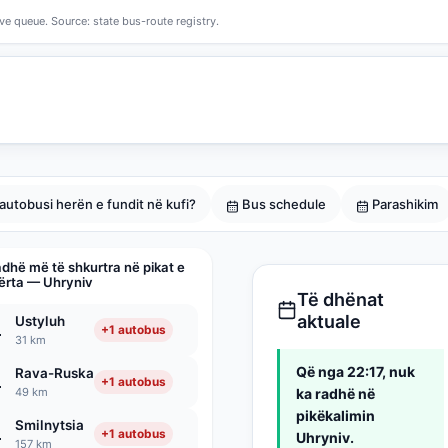
ive queue. Source: state bus-route registry.
i autobusi herën e fundit në kufi?
Bus schedule
Parashikim
dhë më të shkurtra në pikat e
ërta — Uhryniv
Të dhënat
aktuale
Ustyluh
1
+1 autobus
31 km
Që nga 22:17, nuk
Rava-Ruska
1
+1 autobus
49 km
ka radhë në
pikëkalimin
Smilnytsia
1
+1 autobus
Uhryniv.
157 km