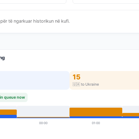
për të ngarkuar historikun në kufi.
ing
15
🇺🇦 to Ukraine
0 in queue now
00:00
01:00