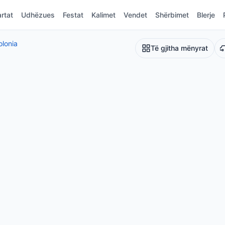
rtat
Udhëzues
Festat
Kalimet
Vendet
Shërbimet
Blerje
olonia
Të gjitha mënyrat