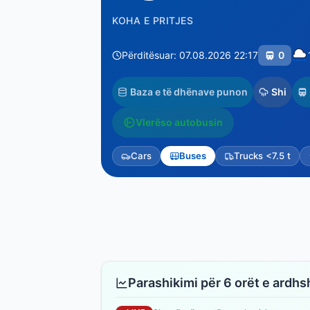
KOHA E PRITJES
Përditësuar: 07.08.2026 22:17
0
Baza e të dhënave punon
Shi
Vlerëso autobusin
Cars
Buses
Trucks <7.5 t
Parashikimi për 6 orët e ardh