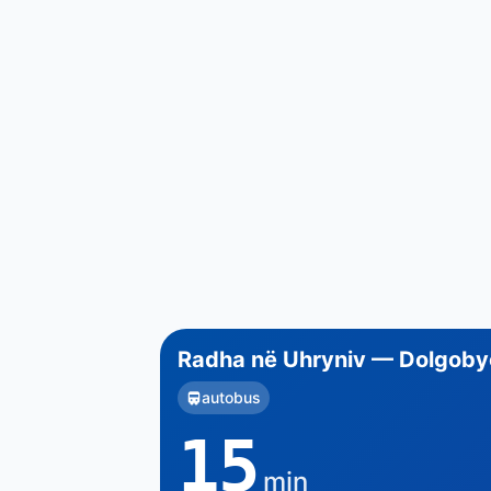
Radha në Uhryniv — Dolgoby
autobus
15
min