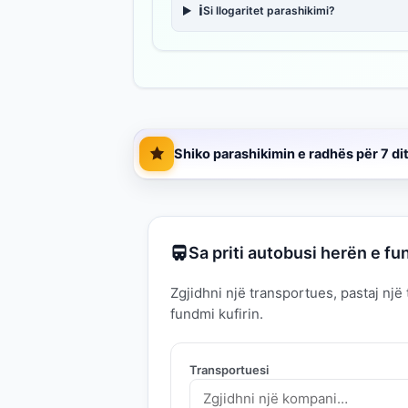
ℹ️
Si llogaritet parashikimi?
Shiko parashikimin e radhës për 7 di
Sa priti autobusi herën e fun
Zgjidhni një transportues, pastaj një
fundmi kufirin.
Transportuesi