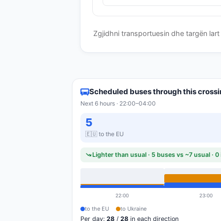
Zgjidhni transportuesin dhe targën lart 
Scheduled buses through this cross
Next 6 hours · 22:00–04:00
5
🇪🇺 to the EU
Lighter than usual · 5 buses vs ~7 usual · 
22:00
23:00
to the EU
to Ukraine
Per day:
28
/
28
in each direction