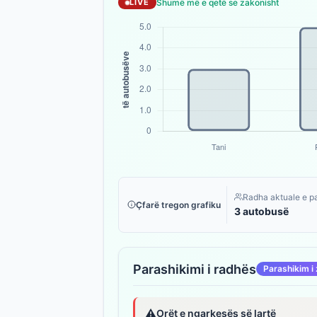
Shumë më e qetë se zakonisht
LIVE
Radha aktuale e p
Çfarë tregon grafiku
3 autobusë
Parashikimi i radhës
Parashikim i 
⚠️
Orët e ngarkesës së lartë