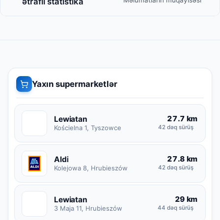
Məlumatların müqayisəsi
ətraflı statistika
Yaxın supermarketlər
27.7 km
Lewiatan
L
Kościelna 1, Tyszowce
42 dəq sürüş
27.8 km
Aldi
Kolejowa 8, Hrubieszów
42 dəq sürüş
29 km
Lewiatan
L
3 Maja 11, Hrubieszów
44 dəq sürüş