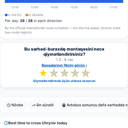
12:00
13:00
14:00
15:00
16:00
17:00
to the EU
to Ukraine
Per day:
28
/
28
in each direction
By the official international-route schedule — not the live queue. Source: state
bus-route registry.
Bu sərhəd-buraxılış məntəqəsini necə
qiymətləndirirsiniz?
1.3 · 6 rəy
Başqalarının fikrini görün ›
★
★
★
★
★
Qiymətləndirmək üçün ulduza toxunun
Növbə
Ən sürətli
Avtobus sonuncu dəfə sərhəddə n
Best time to cross Uhryniv today