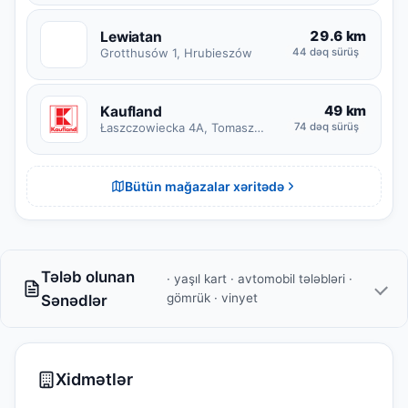
29.6 km
Lewiatan
L
Grotthusów 1, Hrubieszów
44 dəq sürüş
49 km
Kaufland
Łaszczowiecka 4A, Tomaszów Lubelski
74 dəq sürüş
Bütün mağazalar xəritədə
Tələb olunan
· yaşıl kart · avtomobil tələbləri ·
gömrük · vinyet
Sənədlər
Xidmətlər