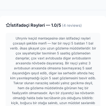
İstifadəçi Rəyləri — 1.0/5
(4 reviews)
Uhryniv keçid məntəqəsinə olan istifadəçi rəyləri
çoxsaylı şəkildə mənfi — hər bir rəyçi 5 baldan 1 bal
verib. Əsas şikayət çox uzun gözləmə müddətləridir: bir
çox səyahətçilər təxminən 5 saatlıq gözləmədən
danışırlar, çox vaxt avtobusda digər avtobusların
arxasında növbədə dayanaraq. Bir rəyçi yalnız 3
avtobusun arxasında olmasına baxmayaraq 5 saat
dayandığını qeyd edib, digər isə sərhədin altında heç
kim yaxınlaşmadığı üçün 5 saat gözləməsini təsvir edib.
Təkrar olunan narazılıq səbəbi yalnız gecikmə deyil,
həm də gözləmə müddətində görünən heç bir
fəaliyyətin olmamasıdır. Ayrı bir ziyaretçi isə növbənin
olmadığı halda belə təcrübənin pis olduğunu bildirib:
kiçik, boğucu bir otağa salınıb, uzun müddət saxlanılıb