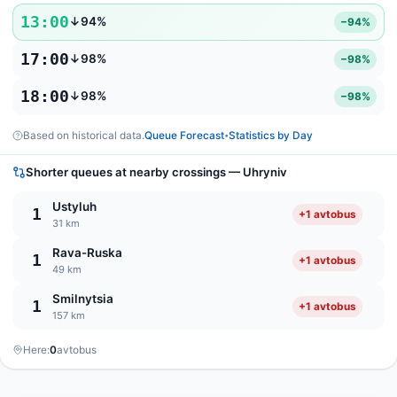
13:00
↓94%
−94%
17:00
↓98%
−98%
18:00
↓98%
−98%
Based on historical data.
Queue Forecast
Statistics by Day
•
Shorter queues at nearby crossings — Uhryniv
Ustyluh
1
+1 avtobus
31 km
Rava-Ruska
1
+1 avtobus
49 km
Smilnytsia
1
+1 avtobus
157 km
Here:
0
avtobus