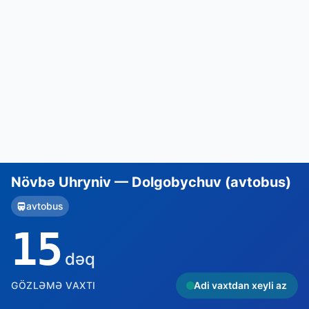
Növbə Uhryniv — Dolgobychuv (avtobus)
avtobus
15
dəq
GÖZLƏMƏ VAXTI
Adi vaxtdan xeyli az