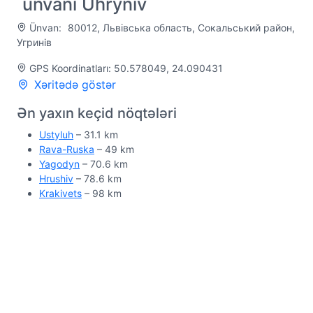
ünvanı Uhryniv
Ünvan:
80012, Львівська область, Сокальський район,
Угринів
GPS Koordinatları: 50.578049, 24.090431
Xəritədə göstər
Ən yaxın keçid nöqtələri
Ustyluh
– 31.1 km
Rava-Ruska
– 49 km
Yagodyn
– 70.6 km
Hrushiv
– 78.6 km
Krakivets
– 98 km