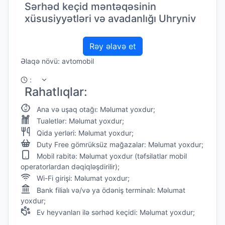
Sərhəd keçid məntəqəsinin
xüsusiyyətləri və avadanlığı Uhryniv
Rəy əlavə et
Əlaqə növü: avtomobil
:
Rahatlıqlar:
Ana və uşaq otağı: Məlumat yoxdur;
Tualetlər: Məlumat yoxdur;
Qida yerləri: Məlumat yoxdur;
Duty Free gömrüksüz mağazalar: Məlumat yoxdur;
Mobil rabitə: Məlumat yoxdur (təfsilatlar mobil
operatorlardan dəqiqləşdirilir);
Wi-Fi girişi: Məlumat yoxdur;
Bank filialı və/və ya ödəniş terminalı: Məlumat
yoxdur;
Ev heyvanları ilə sərhəd keçidi: Məlumat yoxdur;