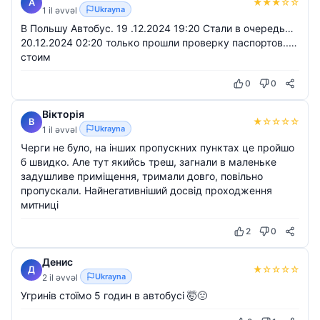
★
★
★
☆
☆
А
Ukrayna
1 il əvvəl
В Польшу Автобус. 19 .12.2024 19:20 Стали в очередь…
20.12.2024 02:20 только прошли проверку паспортов..…
стоим
0
0
Вікторія
★
☆
☆
☆
☆
В
Ukrayna
1 il əvvəl
Черги не було, на інших пропускних пунктах це пройшо
б швидко. Але тут якийсь треш, загнали в маленьке
задушливе приміщення, тримали довго, повільно
пропускали. Найнегативніший досвід проходження
митниці
2
0
Денис
★
☆
☆
☆
☆
Д
Ukrayna
2 il əvvəl
Угринів стоїмо 5 годин в автобусі 🤯😔