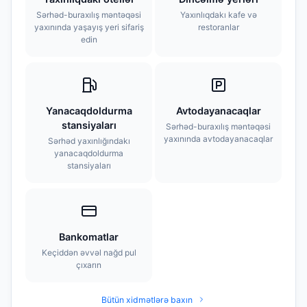
Sərhəd-buraxılış məntəqəsi
Yaxınlıqdakı kafe və
yaxınında yaşayış yeri sifariş
restoranlar
edin
Yanacaqdoldurma
Avtodayanacaqlar
stansiyaları
Sərhəd-buraxılış məntəqəsi
yaxınında avtodayanacaqlar
Sərhəd yaxınlığındakı
yanacaqdoldurma
stansiyaları
Bankomatlar
Keçiddən əvvəl nağd pul
çıxarın
Bütün xidmətlərə baxın