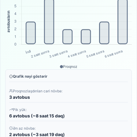
Proqnoz
Qrafik nəyi göstərir
Proqnozlaşdırılan cari növbə:
3 avtobus
Pik yük:
6 avtobus (~8 saat 15 dəq)
Ən az növbə:
2 avtobus (~3 saat 19 dəq)