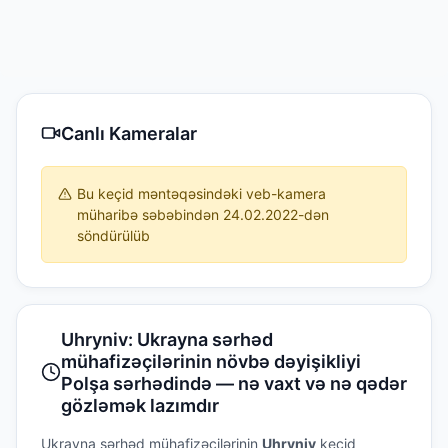
Canlı Kameralar
Bu keçid məntəqəsindəki veb-kamera
müharibə səbəbindən 24.02.2022-dən
söndürülüb
Uhryniv: Ukrayna sərhəd
mühafizəçilərinin növbə dəyişikliyi
Polşa sərhədində — nə vaxt və nə qədər
gözləmək lazımdır
Ukrayna sərhəd mühafizəçilərinin
Uhryniv
keçid