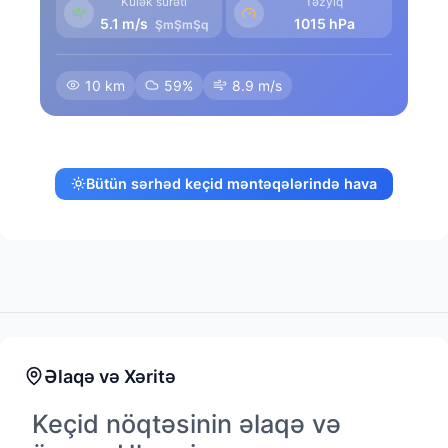
Külək sürəti
Təzyiq
5.1 m/s
1015 hPa
ŞmŞmŞq
10 km
59%
8.9 m/s
Bütün sərhəd keçid məntəqələrində hava
Əlaqə və Xəritə
Keçid nöqtəsinin əlaqə və