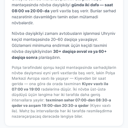
məntəqəsində növbə dəyişikliyi
gündə iki dəfə — saat
08:00 və 20:00-da
yerli vaxtla baş verir. Bunlar sərhəd
nəzarətinin davamlılığını təmin edən mütəmadi
növbələrdir.
Növbə dəyişikliyi zamanı avtobusların işlənməsi Uhryniv
keçid məntəqəsində 20–60 dəqiqə yavaşlayır.
Gözləməni minimuma endirmək üçün keçidi təxmini
növbə dəyişikliyindən
30+ dəqiqə əvvəl və ya 60+
dəqiqə sonra
planlaşdırın.
Polşa tərəfindəki qonşu keçid məntəqəsində sərhədçilərin
növbə dəyişməsi eyni yerli vaxtlarda baş verir, lakin Polşa
Mərkəzi Avropa vaxtı ilə yaşayır — Kiyevdən bir saat
geridə — ona görə də orada təxminən
Kiyev vaxtı ilə
07:00 və 19:00
radələrinə düşür. İki növbə üst-üstə
düşdüyü üçün ləngimə hər iki tərəfdə daha geniş
intervallara yayılır:
təxminən səhər 07:00-dən 08:30-a
qədər və axşam 19:00-dan 20:30-a qədər
(Kiyev vaxtı
ilə). Məhz bu intervallarda hər iki tərəfdə rəsmiləşdirmə
nəzərəçarpacaq dərəcədə ləngiyə bilər.