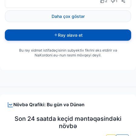
2
1
Daha çox göstər
Rəy əlavə et
Bu rəy xidmət istifadəçisinin subyektiv fikrini əks etdirir və
NaKordoni.eu-nun rəsmi mövqeyi deyil.
Növbə Qrafiki: Bu gün və Dünən
Son 24 saatda keçid məntəqəsindəki
növbə