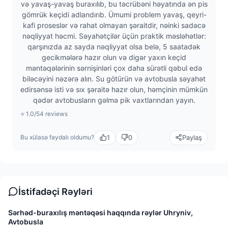
və yavaş-yavaş buraxılıb, bu təcrübəni həyatında ən pis
gömrük keçidi adlandırıb. Ümumi problem yavaş, qeyri-
kafi proseslər və rahat olmayan şəraitdir, nəinki sadəcə
nəqliyyat həcmi. Səyahətçilər üçün praktik məsləhətlər:
qarşınızda az sayda nəqliyyat olsa belə, 5 saatadək
gecikmələrə hazır olun və digər yaxın keçid
məntəqələrinin sərnişinləri çox daha sürətli qəbul edə
biləcəyini nəzərə alın. Su götürün və avtobusla səyahət
edirsənsə isti və sıx şəraitə hazır olun, həmçinin mümkün
qədər avtobusların gəlmə pik vaxtlarından yayın.
⭐ 1.0/5
4 reviews
1
0
Paylaş
Bu xülasə faydalı oldumu?
İstifadəçi Rəyləri
Sərhəd-buraxılış məntəqəsi haqqında rəylər Uhryniv,
Avtobusla