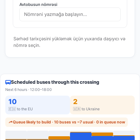
Avtobusun nömrəsi
Sərhəd tarixçəsini yükləmək üçün yuxarıda daşıyıcı və
nömrə seçin.
Scheduled buses through this crossing
Next 6 hours · 12:00–18:00
10
2
🇪🇺 to the EU
🇺🇦 to Ukraine
Queue likely to build · 10 buses vs ~7 usual · 0 in queue now