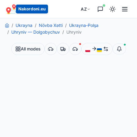
AZ
Nakordoni.eu
Ukrayna
Növbə Xətti
Ukrayna-Polşa
Uhryniv — Dolgobychuv
Uhryniv
All modes