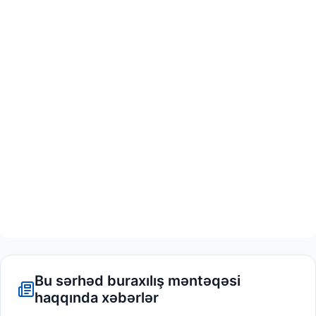
Bu sərhəd buraxılış məntəqəsi
haqqında xəbərlər