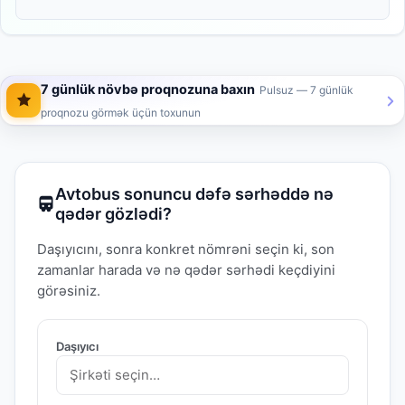
7 günlük növbə proqnozuna baxın
Pulsuz — 7 günlük
proqnozu görmək üçün toxunun
Avtobus sonuncu dəfə sərhəddə nə
qədər gözlədi?
Daşıyıcını, sonra konkret nömrəni seçin ki, son
zamanlar harada və nə qədər sərhədi keçdiyini
görəsiniz.
Daşıyıcı