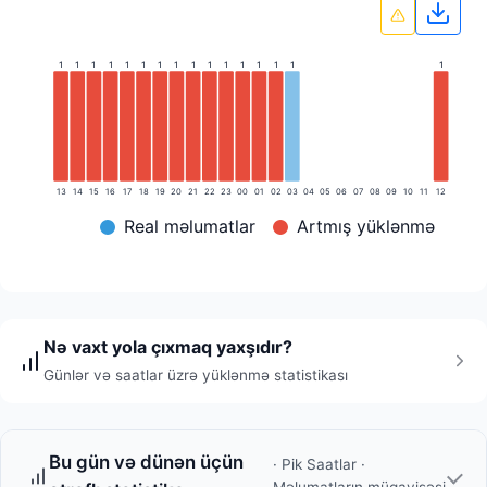
Qrafi
1
1
1
1
1
1
1
1
1
1
1
1
1
1
1
1
13
14
15
16
17
18
19
20
21
22
23
00
01
02
03
04
05
06
07
08
09
10
11
12
Real məlumatlar
Artmış yüklənmə
Nə vaxt yola çıxmaq yaxşıdır?
Günlər və saatlar üzrə yüklənmə statistikası
Bu gün və dünən üçün
· Pik Saatlar ·