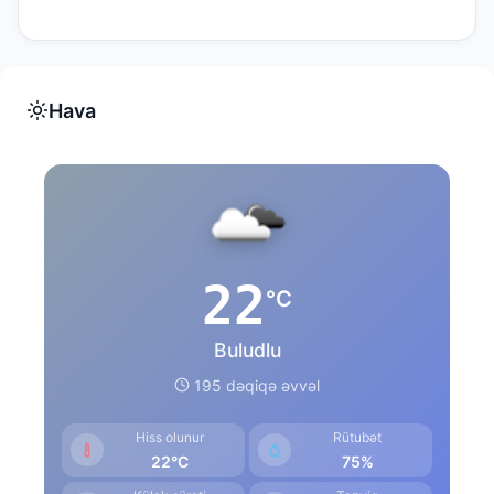
Hava
22
°C
Buludlu
195 dəqiqə əvvəl
Hiss olunur
Rütubət
22°C
75%