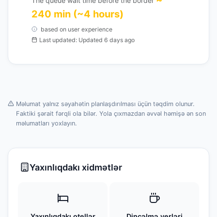
The queue wait time before the border
240 min (~4 hours)
based on user experience
Last updated: Updated 6 days ago
Məlumat yalnız səyahətin planlaşdırılması üçün təqdim olunur.
Faktiki şərait fərqli ola bilər. Yola çıxmazdan əvvəl həmişə ən son
məlumatları yoxlayın.
Yaxınlıqdakı xidmətlər
Yaxınlıqdakı otellər
Dincəlmə yerləri