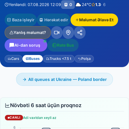
Yeniləndi: 07.08.2026 12:09
0
24°C
1.3
· 6
Baza işləyir
Hərəkət edir
Məlumat Əlavə Et
Yanlış məlumat?
AI-dan soruş
Rate Bus
Cars
Buses
Trucks <7.5 t
Polşa
All queues at Ukraine — Poland border
Növbəti 6 saat üçün proqnoz
Adi vaxtdan xeyli az
CANLI