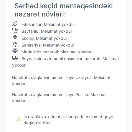
Sərhəd keçid məntəqəsindəki
nəzarət növləri:
Fitosanitar: Məlumat yoxdur
Baytarlıq: Məlumat yoxdur
Ekoloji: Məlumat yoxdur
Sanitariya: Məlumat yoxdur
Mədəni irs nəzarəti: Məlumat yoxdur
Beynəlxalq avtomobil daşımaları nəzarəti: Məlumat
yoxdur
Hərəkət zolaqlarının ümumi sayı: Ukrayna: Məlumat
yoxdur
Hərəkət zolaqlarının ümumi sayı: Polsha: Məlumat
yoxdur
İş qrafiki və xidmətlər haqqında məlumat qeyri-
dəqiq ola bilər.