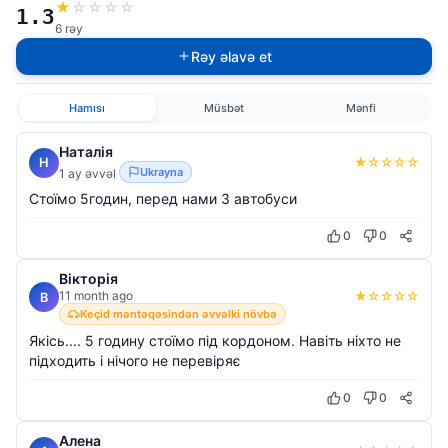
★
☆
☆
☆
☆
1.3
6 rəy
Rəy əlavə et
Hamısı
Müsbət
Mənfi
Наталія
★
☆
☆
☆
☆
Н
Ukrayna
1 ay əvvəl
Стоїмо 5годин, перед нами 3 автобуси
0
0
Вікторія
11 month ago
★
☆
☆
☆
☆
В
Keçid məntəqəsindən əvvəlki növbə
Якісь.... 5 годину стоїмо під кордоном. Навіть ніхто не
підходить і нічого не перевіряє
0
0
Алена