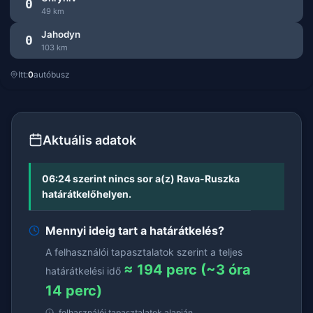
0
49 km
Jahodyn
0
103 km
Itt:
0
autóbusz
Aktuális adatok
06:24 szerint nincs sor a(z) Rava-Ruszka
határátkelőhelyen.
Mennyi ideig tart a határátkelés?
A felhasználói tapasztalatok szerint a teljes
≈ 194 perc (~3 óra
határátkelési idő
14 perc)
felhasználói tapasztalatok alapján