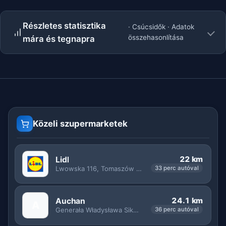
Részletes statisztika
· Csúcsidők · Adatok
összehasonlítása
mára és tegnapra
Közeli szupermarketek
22 km
Lidl
Lwowska 116, Tomaszów Lubelski
33 perc autóval
24.1 km
Auchan
A
Generała Władysława Sikorskiego 22, Tomaszów Lubelski
36 perc autóval