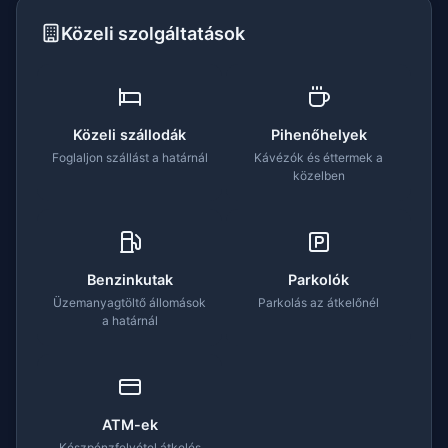
Közeli szolgáltatások
Közeli szállodák
Pihenőhelyek
Foglaljon szállást a határnál
Kávézók és éttermek a
közelben
Benzinkutak
Parkolók
Üzemanyagtöltő állomások
Parkolás az átkelőnél
a határnál
ATM-ek
Készpénzfelvétel átkelés