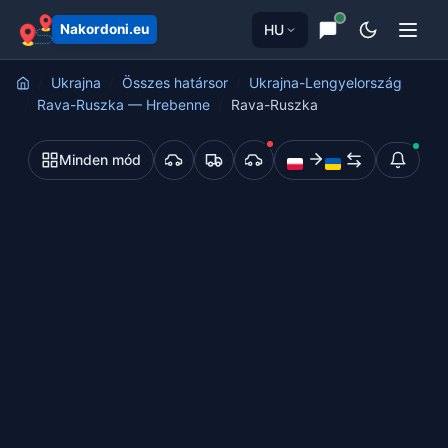
HU
Nakordoni.eu
Ukrajna
Összes határsor
Ukrajna-Lengyelország
Rava-Ruszka — Hrebenne
Rava-Ruszka
Minden mód