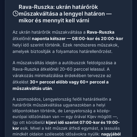
Rava-Ruszka: ukrán határőrök
műszakváltása a lengyel határon —
mikor és mennyit kell várni
Az ukrán határőrök műszakváltása a
Rava-Ruszka
átkelőnél
naponta kétszer — 08:00-kor és 20:00-kor
helyi idő szerint történik. Ezek rendszeres műszakok,
amelyek biztosítják a folyamatos határellenőrzést.
A műszakváltás idején a autóbuszok feldolgozása a
Rava-Ruszka átkelőnél 20–60 perccel lelassul. A
várakozás minimalizálása érdekében tervezze az
átkelést
30+ perccel előbb vagy 60+ perccel a
műszakváltás után
.
A szomszédos, Lengyelország felőli határátkelőn a
határőrök műszakváltása ugyanazokban a helyi
időpontokban történik, de Lengyelország a közép-
európai időzónában van — egy órával Kijev mögött —,
így ott körülbelül
kijevi idő szerint 07:00-kor és 19:00-
kor
esik. Mivel a két műszak átfedi egymást, a lassulás
mindkét oldalon szélesebb idősávokra nyúlik:
nagyjából