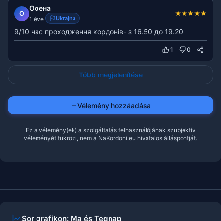
Ооена
★
★
★
★
★
О
Ukrajna
1 éve
9/10 час проходження кордонів- з 16.50 до 19.20
1
0
Több megjelenítése
Vélemény hozzáadása
Ez a vélemény(ek) a szolgáltatás felhasználójának szubjektív
véleményét tükrözi, nem a NaKordoni.eu hivatalos álláspontját.
Sor grafikon: Ma és Tegnap