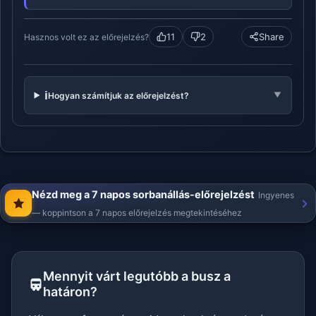
11
2
Share
Hasznos volt ez az előrejelzés?
ℹ️
Hogyan számítjuk az előrejelzést?
▼
Nézd meg a 7 napos sorbanállás-előrejelzést
Ingyenes
— koppintson a 7 napos előrejelzés megtekintéséhez
Mennyit várt legutóbb a busz a
határon?