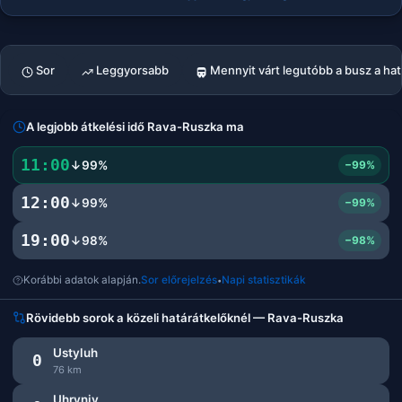
Sor
Leggyorsabb
Mennyit várt legutóbb a busz a ha
A legjobb átkelési idő Rava-Ruszka ma
11:00
↓99%
−99%
12:00
↓99%
−99%
19:00
↓98%
−98%
Korábbi adatok alapján.
Sor előrejelzés
Napi statisztikák
•
Rövidebb sorok a közeli határátkelőknél — Rava-Ruszka
Ustyluh
0
76 km
Uhryniv