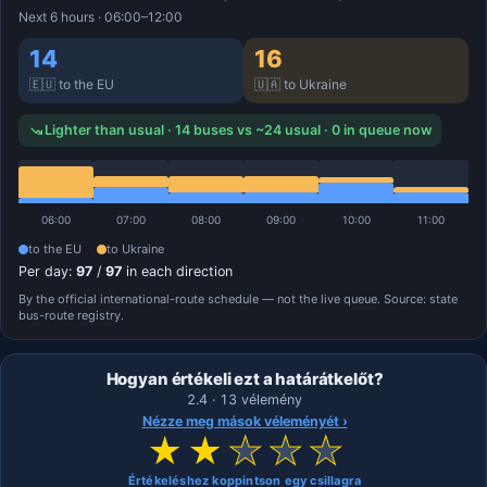
Next 6 hours · 06:00–12:00
14
16
🇪🇺 to the EU
🇺🇦 to Ukraine
Lighter than usual · 14 buses vs ~24 usual · 0 in queue now
06:00
07:00
08:00
09:00
10:00
11:00
to the EU
to Ukraine
Per day:
97
/
97
in each direction
By the official international-route schedule — not the live queue. Source: state
bus-route registry.
Hogyan értékeli ezt a határátkelőt?
2.4 · 13 vélemény
Nézze meg mások véleményét ›
★
★
★
★
★
Értékeléshez koppintson egy csillagra