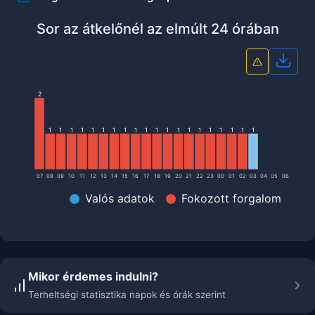
Sor az átkelőnél az elmúlt 24 órában
Grafi
2
1
1
1
1
1
1
1
1
1
1
1
1
1
1
1
1
1
1
1
1
07
08
09
10
11
12
13
14
15
16
17
18
19
20
21
22
23
00
01
02
03
04
05
06
Valós adatok
Fokozott forgalom
Mikor érdemes indulni?
Terheltségi statisztika napok és órák szerint