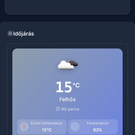
Időjárás
15
°C
Felhős
90 perce
Érzett hőmérséklet
Páratartalom
15°C
93%