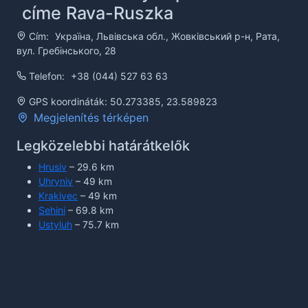
címe Rava-Ruszka
Cím:
Україна, Львівська обл., Жовківський р-н, Рата,
вул. Гребінського, 28
Telefon:
+38 (044) 527 63 63
GPS koordináták: 50.273385, 23.589823
Megjelenítés térképen
Legközelebbi határátkelők
Hrusiv
– 29.6 km
Uhryniv
– 49 km
Krakivec
– 49 km
Sehini
– 69.8 km
Ustyluh
– 75.7 km