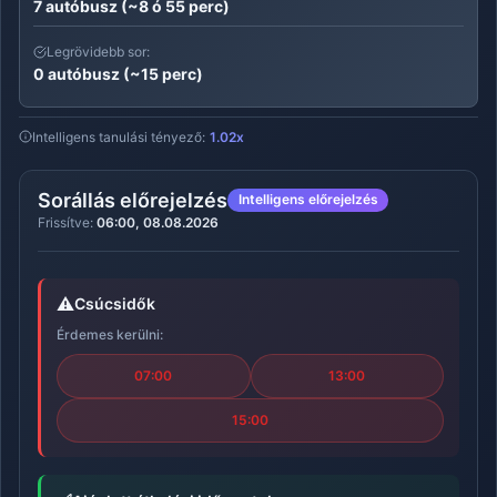
7 autóbusz (~8 ó 55 perc)
Legrövidebb sor:
0 autóbusz (~15 perc)
Intelligens tanulási tényező:
1.02x
Sorállás előrejelzés
Intelligens előrejelzés
Frissítve:
06:00, 08.08.2026
⚠️
Csúcsidők
Érdemes kerülni:
07:00
13:00
15:00