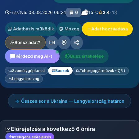
Frissítve: 08.08.2026 06:24
0
15°C
2.4
· 13
Adatbázis működik
Mozog
Adat hozzáadása
Rossz adat?
Kérdezd meg AI-t
Busz értékelése
Személygépkocsi
Buszok
Tehergépjárművek <7,5 t
Lengyelország
Összes sor a Ukrajna — Lengyelország határon
Előrejelzés a következő 6 órára
Intelligens előrejelzés