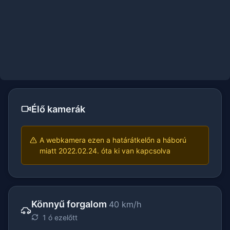
Élő kamerák
A webkamera ezen a határátkelőn a háború
miatt 2022.02.24. óta ki van kapcsolva
Könnyű forgalom
40 km/h
1 ó ezelőtt