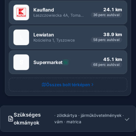
24.1 km
Kaufland
Łaszczowiecka 4A, Tomaszów Lubelski
36 perc autóval
38.9 km
Lewiatan
L
Kościelna 1, Tyszowce
58 perc autóval
45.1 km
S
Supermarket
68 perc autóval
Összes bolt térképen
Szükséges
· zöldkártya · járműkövetelmények ·
vám · matrica
okmányok