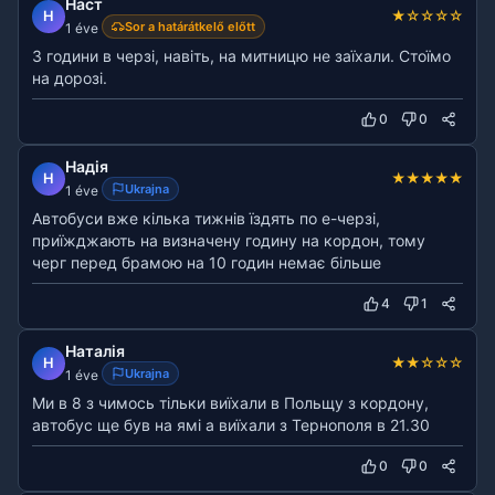
Наст
★
☆
☆
☆
☆
Н
Sor a határátkelő előtt
1 éve
3 години в черзі, навіть, на митницю не заїхали. Стоїмо
на дорозі.
0
0
Надія
★
★
★
★
★
Н
Ukrajna
1 éve
Автобуси вже кілька тижнів їздять по е-черзі,
приїжджають на визначену годину на кордон, тому
черг перед брамою на 10 годин немає більше
4
1
Наталія
★
★
☆
☆
☆
Н
Ukrajna
1 éve
Ми в 8 з чимось тільки виїхали в Польщу з кордону,
автобус ще був на ямі а виїхали з Тернополя в 21.30
0
0