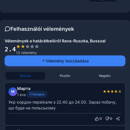
Felhasználói vélemények
Vélemények a határátkelőről Rava-Ruszka, Busszal
★
★
☆
☆
☆
2.4
13 vélemény
Vélemény hozzáadása
Összes
Pozitív
Negatív
Марта
★
★
★
★
☆
М
Ukrajna
1 éve
Укр кордон переїхали з 22.40 до 24.00. Зараз побачу,
що буде на польському
0
0