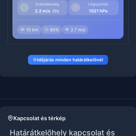
Szélsebesség
Légnyomás
2.2 m/s
1021 hPa
ÉÉK
10 km
80%
2.7 m/s
Időjárás minden határátkelőnél
Kapcsolat és térkép
Határátkelőhely kapcsolat és