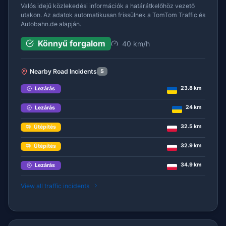
Valós idejű közlekedési információk a határátkelőhöz vezető
utakon. Az adatok automatikusan frissülnek a TomTom Traffic és
Autobahn.de alapján.
Könnyű forgalom
40 km/h
Nearby Road Incidents
5
23.8 km
Lezárás
24 km
Lezárás
32.5 km
Útépítés
32.9 km
Útépítés
34.9 km
Lezárás
View all traffic incidents