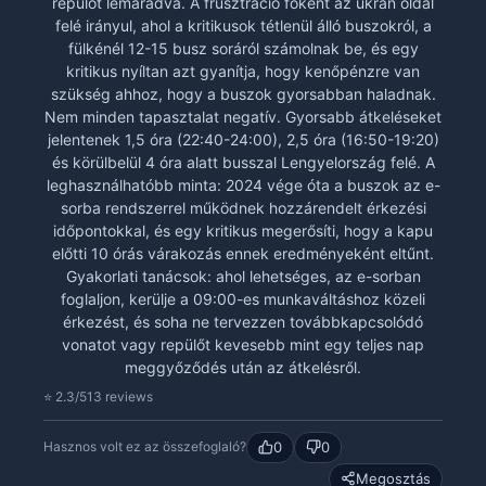
repülőt lemaradva. A frusztráció főként az ukrán oldal
felé irányul, ahol a kritikusok tétlenül álló buszokról, a
fülkénél 12-15 busz soráról számolnak be, és egy
kritikus nyíltan azt gyanítja, hogy kenőpénzre van
szükség ahhoz, hogy a buszok gyorsabban haladnak.
Nem minden tapasztalat negatív. Gyorsabb átkeléseket
jelentenek 1,5 óra (22:40-24:00), 2,5 óra (16:50-19:20)
és körülbelül 4 óra alatt busszal Lengyelország felé. A
leghasználhatóbb minta: 2024 vége óta a buszok az e-
sorba rendszerrel működnek hozzárendelt érkezési
időpontokkal, és egy kritikus megerősíti, hogy a kapu
előtti 10 órás várakozás ennek eredményeként eltűnt.
Gyakorlati tanácsok: ahol lehetséges, az e-sorban
foglaljon, kerülje a 09:00-es munkaváltáshoz közeli
érkezést, és soha ne tervezzen továbbkapcsolódó
vonatot vagy repülőt kevesebb mint egy teljes nap
meggyőződés után az átkelésről.
⭐ 2.3/5
13 reviews
0
0
Hasznos volt ez az összefoglaló?
Megosztás