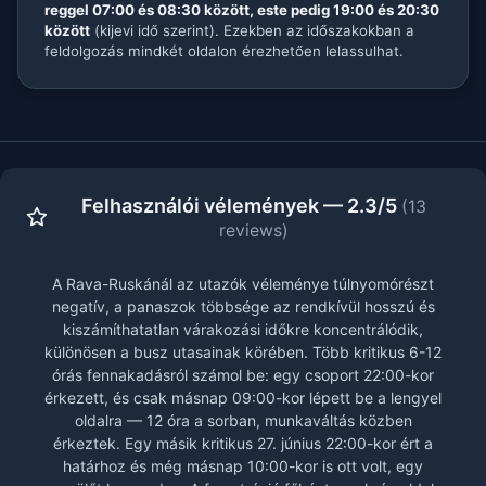
reggel 07:00 és 08:30 között, este pedig 19:00 és 20:30
között
(kijevi idő szerint). Ezekben az időszakokban a
feldolgozás mindkét oldalon érezhetően lelassulhat.
Felhasználói vélemények — 2.3/5
(13
reviews)
A Rava-Ruskánál az utazók véleménye túlnyomórészt
negatív, a panaszok többsége az rendkívül hosszú és
kiszámíthatatlan várakozási időkre koncentrálódik,
különösen a busz utasainak körében. Több kritikus 6-12
órás fennakadásról számol be: egy csoport 22:00-kor
érkezett, és csak másnap 09:00-kor lépett be a lengyel
oldalra — 12 óra a sorban, munkaváltás közben
érkeztek. Egy másik kritikus 27. június 22:00-kor ért a
határhoz és még másnap 10:00-kor is ott volt, egy