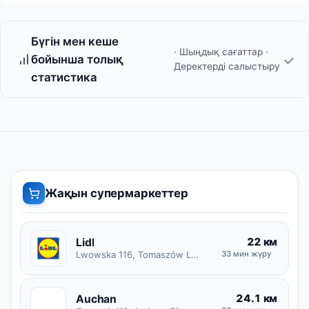
Бүгін мен кеше
· Шыңдық сағаттар ·
бойынша толық
Деректерді салыстыру
статистика
Жақын супермаркеттер
22 км
Lidl
Lwowska 116, Tomaszów Lubelski
33 мин жүру
24.1 км
Auchan
A