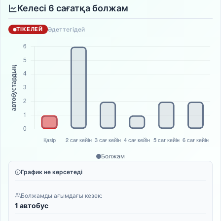
Келесі 6 сағатқа болжам
Әдеттегідей
ТІКЕЛЕЙ
Болжам
График не көрсетеді
Болжамды ағымдағы кезек:
1 автобус