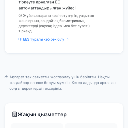
тіркеуге арналған ЕО
автоматтандырылған жүйесі.
Жүйе шекараны кесіп өту күнін, уақытын
және орнын, сондай-ақ биометриялық
деректерді (саусақ іздері мен бет суреті)
тіркейді.
EES туралы көбірек білу
Ақпарат тек саяхатты жоспарлау үшін берілген. Нақты
жағдайлар өзгеше болуы мүмкін. Кетер алдында әрқашан
соңғы деректерді тексеріңіз.
Жақын қызметтер