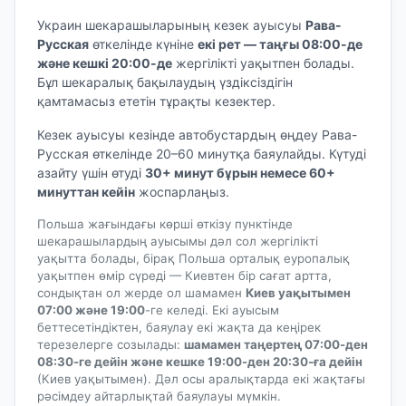
Украин шекарашыларының кезек ауысуы
Рава-
Русская
өткелінде күніне
екі рет — таңғы 08:00-де
және кешкі 20:00-де
жергілікті уақытпен болады.
Бұл шекаралық бақылаудың үздіксіздігін
қамтамасыз ететін тұрақты кезектер.
Кезек ауысуы кезінде автобустардың өңдеу Рава-
Русская өткелінде 20–60 минутқа баяулайды. Күтуді
азайту үшін өтуді
30+ минут бұрын немесе 60+
минуттан кейін
жоспарлаңыз.
Польша жағындағы көрші өткізу пунктінде
шекарашылардың ауысымы дәл сол жергілікті
уақытта болады, бірақ Польша орталық еуропалық
уақытпен өмір сүреді — Киевтен бір сағат артта,
сондықтан ол жерде ол шамамен
Киев уақытымен
07:00 және 19:00
-ге келеді. Екі ауысым
беттесетіндіктен, баяулау екі жақта да кеңірек
терезелерге созылады:
шамамен таңертең 07:00-ден
08:30-ге дейін және кешке 19:00-ден 20:30-ға дейін
(Киев уақытымен). Дәл осы аралықтарда екі жақтағы
рәсімдеу айтарлықтай баяулауы мүмкін.