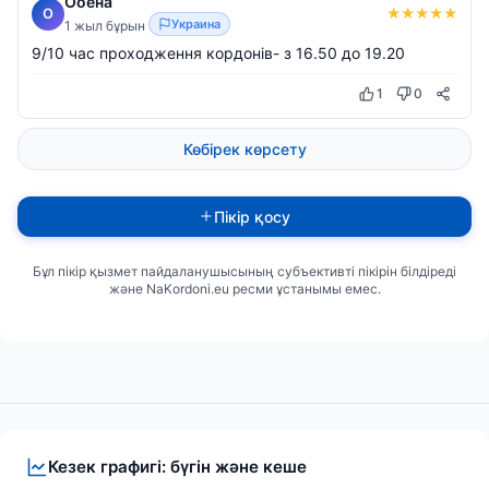
Ооена
★
★
★
★
★
О
Украина
1 жыл бұрын
9/10 час проходження кордонів- з 16.50 до 19.20
1
0
Көбірек көрсету
Пікір қосу
Бұл пікір қызмет пайдаланушысының субъективті пікірін білдіреді
және NaKordoni.eu ресми ұстанымы емес.
Кезек графигі: бүгін және кеше