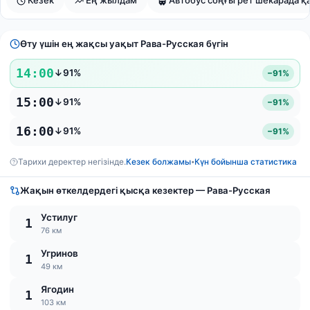
Өту үшін ең жақсы уақыт Рава-Русская бүгін
14:00
↓91%
−91%
15:00
↓91%
−91%
16:00
↓91%
−91%
Тарихи деректер негізінде.
Кезек болжамы
Күн бойынша статистика
•
Жақын өткелдердегі қысқа кезектер — Рава-Русская
Устилуг
1
76 км
Угринов
1
49 км
Ягодин
1
103 км