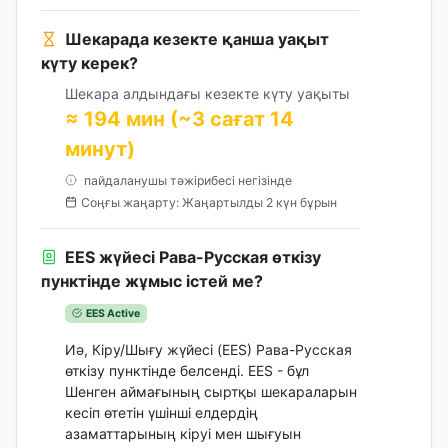
Шекарада кезекте қанша уақыт
күту керек?
Шекара алдындағы кезекте күту уақыты
≈ 194 мин (~3 сағат 14
минут)
пайдаланушы тәжірибесі негізінде
Соңғы жаңарту: Жаңартылды 2 күн бұрын
EES жүйесі Рава-Русская өткізу
пунктінде жұмыс істей ме?
EES Active
Иә, Кіру/Шығу жүйесі (EES) Рава-Русская
өткізу пунктінде белсенді. EES - бұл
Шенген аймағының сыртқы шекараларын
кесіп өтетін үшінші елдердің
азаматтарының кіруі мен шығуын