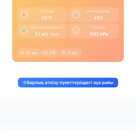
Сезіледі
Ылғалдылық
23°C
43%
Жел жылдамдығы
Қысым
3.1 м/с
1022 hPa
Шығ
10 км
0%
3 м/с
Барлық өткізу пункттеріндегі ауа райы