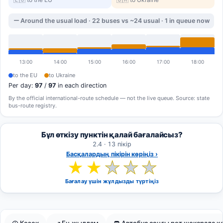
Around the usual load · 22 buses vs ~24 usual · 1 in queue now
13:00
14:00
15:00
16:00
17:00
18:00
to the EU
to Ukraine
Per day:
97
/
97
in each direction
By the official international-route schedule — not the live queue. Source: state
bus-route registry.
Бұл өткізу пунктін қалай бағалайсыз?
2.4 · 13 пікір
Басқалардың пікірін көріңіз ›
★
★
★
★
★
Бағалау үшін жұлдызды түртіңіз
Кезек
Ең жылдам
Автобус соңғы рет шекарада қа