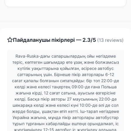
Пайдаланушы пікірлері — 2.3/5
(13 reviews)
Rava-Ruska-дағы сапаршылардың ойы негіздеме
теріс, көптеген шағымдар өте ұзақ және болжамсыз
күтілік уақыттарына қойылған, әсіресе автобус
саттарының үшін. Бірнеше пікір авторлары 6-12
сағат қапалы болғанын сипатқайды: бір топ 22:00-де
келді және келесі таңертең 09:00-де ғана Польша
жағына кірді, 12 сағат сатына, ауысым өзгерісіне
келді. Басқа пікір авторы 27 маусымның 22:00-де
шекарақа келді және келесі күні 10:00-де әлі де сол
жерде болды, ұшақтан өтіп кетті. Іш-тарап негіздеме
Украйна жағына, мұнда пікір авторлары автобустар
тұрып тұрғанын хабарлайды ештеңе орындалмап, іс
жүргіненіндеу 12-15 автобус іс жүргіндеу алдында,