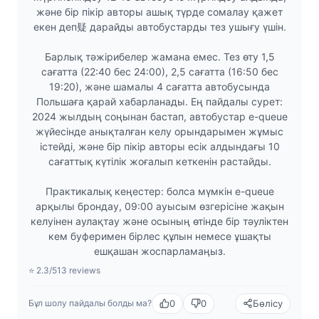
және бір пікір авторы ашық түрде сомалау қажет
екен деп疑 дарайды автобустарды тез ушығу үшін.
Барлық тәжірибелер жамана емес. Тез өту 1,5
сағатта (22:40 бес 24:00), 2,5 сағатта (16:50 бес
19:20), және шамалы 4 сағатта автобусында
Польшаға қарай хабарланады. Ең пайдалы сурет:
2024 жылдың соңынан бастап, автобустар e-queue
жүйесінде анықталған келу орындарымен жұмыс
істейді, және бір пікір авторы есік алдындағы 10
сағаттық күтілік жоғалып кеткенін растайды.
Практикалық кеңестер: болса мүмкін e-queue
арқылы брондау, 09:00 ауысым өзгерісіне жақын
келуінен аулақтау және осының өтінде бір тәуліктен
кем буферимен бірлес құлын немесе ұшақты
ешқашан жоспарламаңыз.
⭐ 2.3/5
13 reviews
0
0
Бөлісу
Бұл шолу пайдалы болды ма?