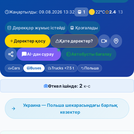
Жаңартылды: 09.08.2026 13:32
1
22°C
2.4
· 13
Дерекқор жұмыс істейді
Қозғалады
Деректер қосу
Қате деректер?
AI-дан сұрау
Автобусты бағалау
Cars
Buses
Trucks <7.5 t
Польша
2
Өткел ішінде:
к-с
Украина — Польша шекарасындағы барлық
кезектер