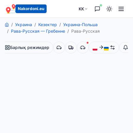
KK
Nakordoni.eu
Украина
Кезектер
Украина-Польша
Рава-Русская — Гребенне
Рава-Русская
Барлық режимдер