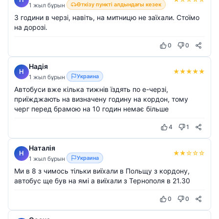
Өткізу пункті алдындағы кезек
1 жыл бұрын
3 години в черзі, навіть, на митницю не заїхали. Стоїмо
на дорозі.
0
0
Надія
★
★
★
★
★
Н
Украина
1 жыл бұрын
Автобуси вже кілька тижнів їздять по е-черзі,
приїжджають на визначену годину на кордон, тому
черг перед брамою на 10 годин немає більше
4
1
Наталія
★
★
☆
☆
☆
Н
Украина
1 жыл бұрын
Ми в 8 з чимось тільки виїхали в Польщу з кордону,
автобус ще був на ямі а виїхали з Тернополя в 21.30
0
0