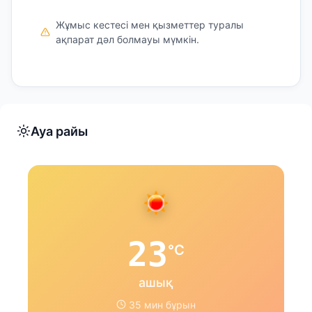
Жұмыс кестесі мен қызметтер туралы
ақпарат дәл болмауы мүмкін.
Ауа райы
23
°C
ашық
35 мин бұрын