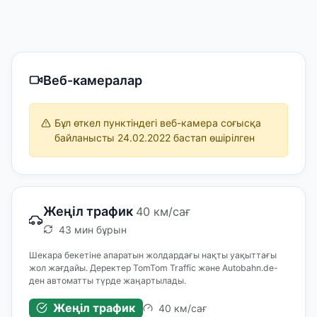
Веб-камералар
Бұл өткел пунктіндегі веб-камера соғысқа
байланысты 24.02.2022 бастап өшірілген
Жеңіл трафик
40 км/сағ
43 мин бұрын
Шекара бекетіне апаратын жолдардағы нақты уақыттағы
жол жағдайы. Деректер TomTom Traffic және Autobahn.de-
ден автоматты түрде жаңартылады.
Жеңіл трафик
40 км/сағ