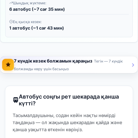
Шыңдық жүктеме:
6 автобус (~7 сағ 35 мин)
Ең қысқа кезек:
1 автобус (~1 сағ 43 мин)
7 күндік кезек болжамын қараңыз
Тегін — 7 күндік
болжамды көру үшін басыңыз
Автобус соңғы рет шекарада қанша
күтті?
Тасымалдаушыны, содан кейін нақты нөмірді
таңдаңыз — ол жақында шекарадан қайда және
қанша уақытта өткенін көріңіз.