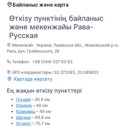
Байланыс және карта
Өткізу пунктінің байланыс
және мекенжайы Рава-
Русская
Мекенжай:
Україна, Львівська обл., Жовківський р-н,
Рата, вул. Гребінського, 28
Телефон:
+38 (044) 527 63 63
GPS координаттары: 50.273385, 23.589823
Картада көрсету
Ең жақын өткізу пункттері
Грушев
– 29.6 км
Угринов
– 49 км
Краковец
– 49 км
Шегини
– 69.8 км
Устилуг
– 75.7 км