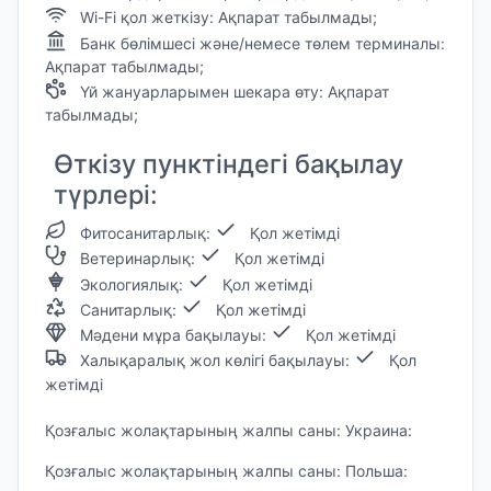
Wi-Fi қол жеткізу: Ақпарат табылмады;
Банк бөлімшесі және/немесе төлем терминалы:
Ақпарат табылмады;
Үй жануарларымен шекара өту: Ақпарат
табылмады;
Өткізу пунктіндегі бақылау
түрлері:
Фитосанитарлық:
Қол жетімді
Ветеринарлық:
Қол жетімді
Экологиялық:
Қол жетімді
Санитарлық:
Қол жетімді
Мәдени мұра бақылауы:
Қол жетімді
Халықаралық жол көлігі бақылауы:
Қол
жетімді
Қозғалыс жолақтарының жалпы саны: Украина:
Қозғалыс жолақтарының жалпы саны: Польша: