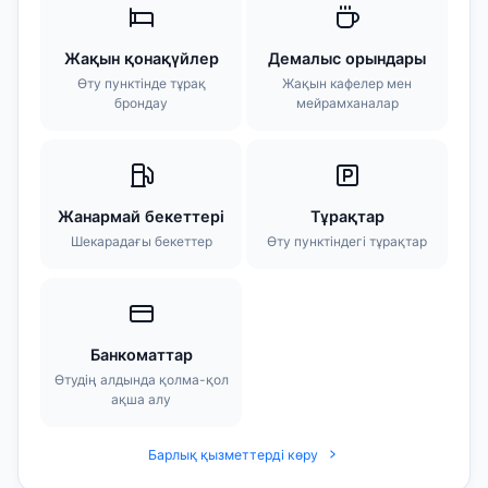
Жақын қонақүйлер
Демалыс орындары
Өту пунктінде тұрақ
Жақын кафелер мен
брондау
мейрамханалар
Жанармай бекеттері
Тұрақтар
Шекарадағы бекеттер
Өту пунктіндегі тұрақтар
Банкоматтар
Өтудің алдында қолма-қол
ақша алу
Барлық қызметтерді көру