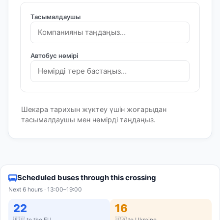
Тасымалдаушы
Автобус нөмірі
Шекара тарихын жүктеу үшін жоғарыдан
тасымалдаушы мен нөмірді таңдаңыз.
Scheduled buses through this crossing
Next 6 hours · 13:00–19:00
22
16
🇪🇺 to the EU
🇺🇦 to Ukraine