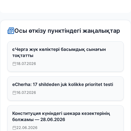
Осы өткізу пунктіндегі жаңалықтар
єЧерга жүк көліктері басымдық сынағын
тоқтатты
18.07.2026
eCherha: 17 shildeden juk kolikke prioritet testi
16.07.2026
Конституция күніндегі шекара кезектерінің
болжамы — 28.06.2026
22.06.2026