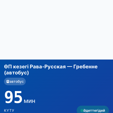
ӨП кезегі Рава-Русская — Гребенне
(автобус)
автобус
95
мин
КҮТУ
Әдеттегідей