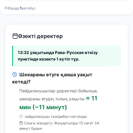
Мұнда:
1
автобус
Өзекті деректер
13:32 уақытында Рава-Русская өткізу
пунктінде кезекте 1 күтіп тұр.
Шекараны өтуге қанша уақыт
кетеді?
Пайдаланушылар деректері бойынша,
≈ 11
шекараны өтудің толық уақыты
мин (~11 минут)
пайдаланушы тәжірибесі негізінде
Соңғы жаңарту: Жаңартылды 15 сағат 34
минут бұрын