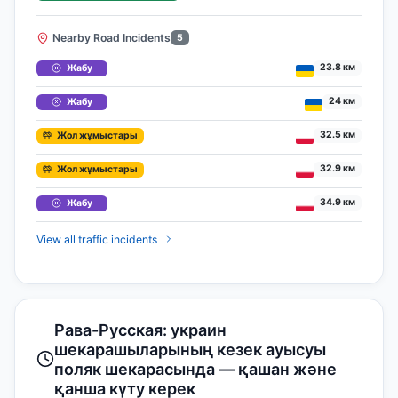
Nearby Road Incidents
5
23.8 км
Жабу
24 км
Жабу
32.5 км
Жол жұмыстары
32.9 км
Жол жұмыстары
34.9 км
Жабу
View all traffic incidents
Рава-Русская: украин
шекарашыларының кезек ауысуы
поляк шекарасында — қашан және
қанша күту керек