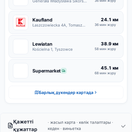
Generała Władysława Sikorskiego 22, Tomaszów Lubelski
36 мин жүру
24.1 км
Kaufland
Łaszczowiecka 4A, Tomaszów Lubelski
36 мин жүру
38.9 км
Lewiatan
L
Kościelna 1, Tyszowce
58 мин жүру
45.1 км
S
Supermarket
68 мин жүру
Барлық дүкендер картада
Қажетті
· жасыл карта · көлік талаптары ·
кеден · виньетка
құжаттар