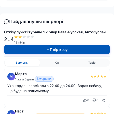
Пайдаланушы пікірлері
Өткізу пункті туралы пікірлер Рава-Русская, Автобуспен
★
★
☆
☆
☆
2.4
13 пікір
Пікір қосу
Барлығы
Оң
Теріс
Марта
★
★
★
★
☆
М
Украина
1 жыл бұрын
Укр кордон переїхали з 22.40 до 24.00. Зараз побачу,
що буде на польському
0
0
Наст
★
☆
☆
☆
☆
Н