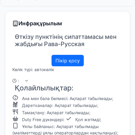
Инфрақұрылым
Өткізу пунктінің сипаттамасы мен
жабдығы Рава-Русская
Пікір қосу
Көлік түрі: автокөлік
:
Қолайлылықтар:
Ана мен бала бөлмесі: Ақпарат табылмады;
Дәретханалар: Ақпарат табылмады;
Тамақтану: Ақпарат табылмады;
Duty Free дүкендері:
Қол жетімді;
Ұялы байланыс: Ақпарат табылмады
(мәліметтерді ұялы операторлардан нақтылаңыз);