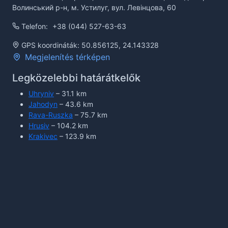
Волинський р-н, м. Устилуг, вул. Левінцова, 60
Telefon:
+38 (044) 527-63-63
GPS koordináták: 50.856125, 24.143328
Megjelenítés térképen
Legközelebbi határátkelők
Uhryniv
– 31.1 km
Jahodyn
– 43.6 km
Rava-Ruszka
– 75.7 km
Hrusiv
– 104.2 km
Krakivec
– 123.9 km