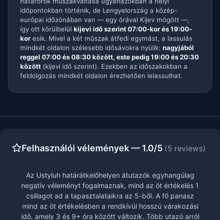
határőrök műszakváltása ugyanazokban a helyi
időpontokban történik, de Lengyelország a közép-
európai időzónában van — egy órával Kijev mögött —,
így ott körülbelül
kijevi idő szerint 07:00-kor és 19:00-
kor
esik. Mivel a két műszak átfedi egymást, a lassulás
mindkét oldalon szélesebb idősávokra nyúlik:
nagyjából
reggel 07:00 és 08:30 között, este pedig 19:00 és 20:30
között
(kijevi idő szerint). Ezekben az időszakokban a
feldolgozás mindkét oldalon érezhetően lelassulhat.
Felhasználói vélemények — 1.0/5
(5 reviews)
Az Ustyluh határátkelőhelyen átutazók egyhangúlag
negatív véleményt fogalmaznak, mind az öt értékelés 1
csillagot ad a tapasztalataikra az 5-ből. A fő panasz
mind az öt értékelésben a rendkívül hosszú várakozási
idő, amely 3 és 9+ óra között változik. Több utazó arról