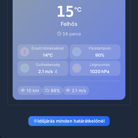
15
°C
Felhős
58 perce
Érzett hőmérséklet
Páratartalom
14°C
90%
Szélsebesség
Légnyomás
2.1 m/s
1020 hPa
É
10 km
88%
2.1 m/s
Időjárás minden határátkelőnél