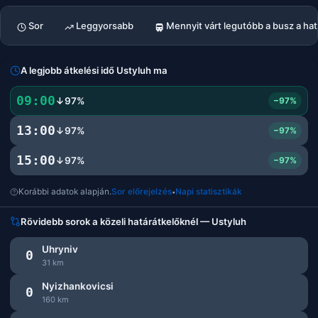
Sor
Leggyorsabb
Mennyit várt legutóbb a busz a ha
A legjobb átkelési idő Ustyluh ma
09:00
↓97%
−97%
13:00
↓97%
−97%
15:00
↓97%
−97%
Korábbi adatok alapján.
Sor előrejelzés
Napi statisztikák
•
Rövidebb sorok a közeli határátkelőknél — Ustyluh
Uhryniv
0
31 km
Nyizhankovicsi
0
160 km