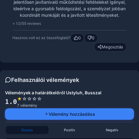
jelentősen javítanivaló működtetési feltételeket igényel,
ideértve a gyorsabb feldolgozást, a személyzet jobban
koordinált munkáját és a javított létesítményeket.
⭐ 1.0/5
5 reviews
0
0
Hasznos volt ez az összefoglaló?
Megosztás
Felhasználói vélemények
Vélemények a határátkelőről Ustyluh, Busszal
★
☆
☆
☆
☆
1.0
7 vélemény
Vélemény hozzáadása
Összes
Pozitív
Negatív