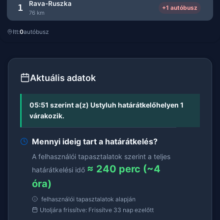
Rava-Ruszka
1
+1 autóbusz
76 km
Itt:
0
autóbusz
Aktuális adatok
05:51 szerint a(z) Ustyluh határátkelőhelyen 1
várakozik.
Mennyi ideig tart a határátkelés?
A felhasználói tapasztalatok szerint a teljes
≈ 240 perc (~4
határátkelési idő
óra)
felhasználói tapasztalatok alapján
Utoljára frissítve: Frissítve 33 nap ezelőtt