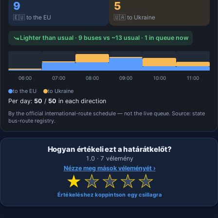
9
5
🇪🇺 to the EU
🇺🇦 to Ukraine
Lighter than usual · 9 buses vs ~13 usual · 1 in queue now
06:00
07:00
08:00
09:00
10:00
11:00
to the EU
to Ukraine
Per day:
50
/
50
in each direction
By the official international-route schedule — not the live queue. Source: state
bus-route registry.
Hogyan értékeli ezt a határátkelőt?
1.0 · 7 vélemény
Nézze meg mások véleményét ›
★
★
★
★
★
Értékeléshez koppintson egy csillagra