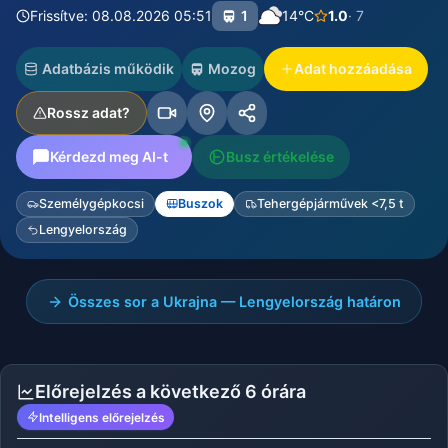
Frissítve: 08.08.2026 05:51
1
14°C
1.0
· 7
Adatbázis működik
Mozog
Adat hozzáadása
Rossz adat?
Kérdezd meg AI-t
Busz értékelése
Személygépkocsi
Buszok
Tehergépjárművek <7,5 t
Lengyelország
Összes sor a Ukrajna — Lengyelország határon
Előrejelzés a következő 6 órára
Intelligens előrejelzés