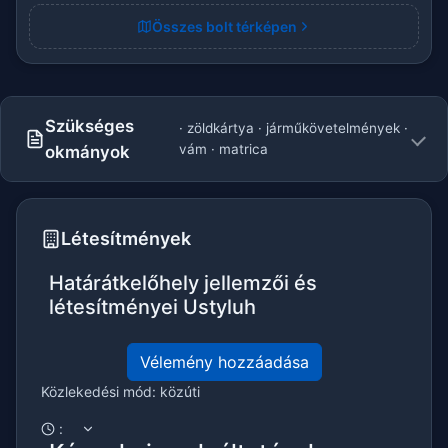
Összes bolt térképen
Szükséges
· zöldkártya · járműkövetelmények ·
vám · matrica
okmányok
Létesítmények
Határátkelőhely jellemzői és
létesítményei Ustyluh
Vélemény hozzáadása
Közlekedési mód: közúti
: