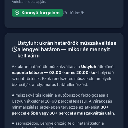
Autobahn.de alapján.
Könnyű forgalom
10 km/h
Ustyluh: ukrán határőrök műszakváltása
a lengyel határon — mikor és mennyit
kell várni
Az ukrán határőrök műszakváltása a
Ustyluh
átkelőnél
naponta kétszer — 08:00-kor és 20:00-kor
helyi idő
szerint történik. Ezek rendszeres műszakok, amelyek
biztosítják a folyamatos határellenőrzést.
A műszakváltás idején a autóbuszok feldolgozása a
Ustyluh átkelőnél 20–60 perccel lelassul. A várakozás
minimalizálása érdekében tervezze az átkelést
30+
perccel előbb vagy 60+ perccel a műszakváltás után
.
A szomszédos, Lengyelország felőli határátkelőn a