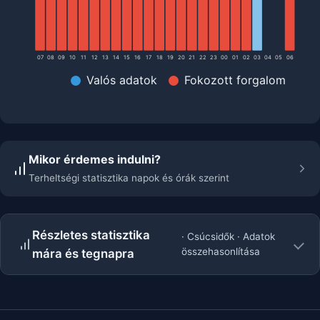
07
08
09
10
11
12
13
14
15
16
17
18
19
20
21
22
23
00
01
02
03
04
05
06
Valós adatok
Fokozott forgalom
Mikor érdemes indulni?
Terheltségi statisztika napok és órák szerint
Részletes statisztika
· Csúcsidők · Adatok
összehasonlítása
mára és tegnapra