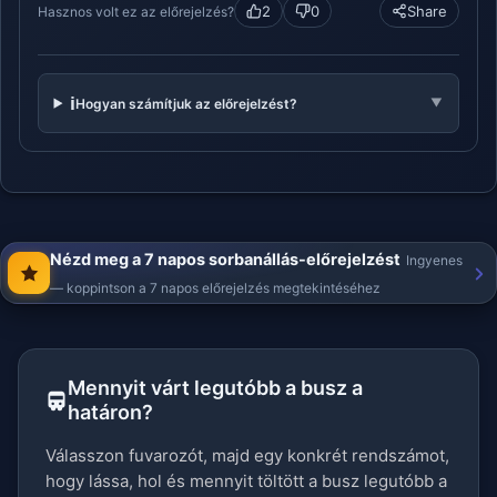
2
0
Share
Hasznos volt ez az előrejelzés?
ℹ️
Hogyan számítjuk az előrejelzést?
▼
Nézd meg a 7 napos sorbanállás-előrejelzést
Ingyenes
— koppintson a 7 napos előrejelzés megtekintéséhez
Mennyit várt legutóbb a busz a
határon?
Válasszon fuvarozót, majd egy konkrét rendszámot,
hogy lássa, hol és mennyit töltött a busz legutóbb a