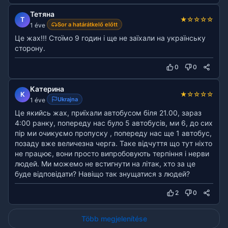
Тетяна
★
☆
☆
☆
☆
Т
Sor a határátkelő előtt
1 éve
Це жах!!! Стоїмо 9 годин і ще не заїхали на українську
сторону.
0
0
Катерина
★
☆
☆
☆
☆
К
Ukrajna
1 éve
Це якийсь жах, приїхали автобусом біля 21.00, зараз
4:00 ранку, попереду нас було 5 автобусів, ми 6, до сих
пір ми очикуємо пропуску , попереду нас ще 1 автобус,
позаду вже величезна черга. Таке відчуття що тут ніхто
не працює, вони просто випробовують терпіння і нерви
людей. Ми можемо не встигнути на літак, хто за це
буде відповідати? Навіщо так знущатися з людей?
2
0
Több megjelenítése