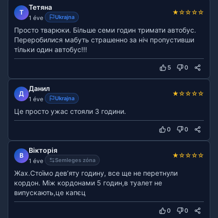
Тетяна
★
☆
☆
☆
☆
Т
Ukrajna
1 éve
Просто тварюки. Більше семи годин тримати автобус.
Переробилися мабуть страшенно за ніч пропустивши
тільки один автобус!!!
5
0
Данил
★
☆
☆
☆
☆
Д
Ukrajna
1 éve
Це просто ужас стояли 3 години.
0
0
Вікторія
★
☆
☆
☆
☆
В
Semleges zóna
1 éve
Жах.Стоїмо девʼяту годину, все ще не перетнули
кордон. Між кордонами 5 годин,в туалет не
випускають,це капєц
0
0