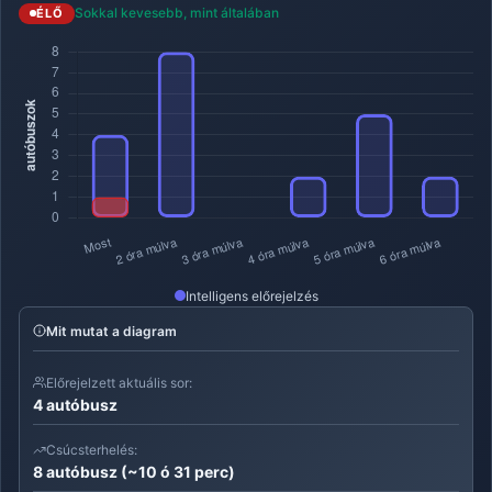
Sokkal kevesebb, mint általában
ÉLŐ
Intelligens előrejelzés
Mit mutat a diagram
Előrejelzett aktuális sor:
4 autóbusz
Csúcsterhelés:
8 autóbusz (~10 ó 31 perc)