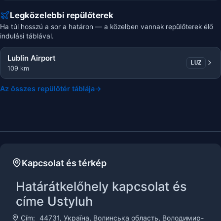
Legközelebbi repülőterek
Ha túl hosszú a sor a határon — a közelben vannak repülőterek élő
indulási táblával.
Lublin Airport
LUZ
109 km
Az összes repülőtér táblája
→
Kapcsolat és térkép
Határátkelőhely kapcsolat és
címe Ustyluh
Cím:
44731, Україна, Волинська область, Володимир-