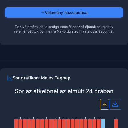
Vélemény hozzáadása
Ez a vélemény(ek) a szolgáltatás felhasználójának szubjektív
véleményét tükrözi, nem a NaKordoni.eu hivatalos álláspontját.
Sor grafikon: Ma és Tegnap
Sor az átkelőnél az elmúlt 24 órában
Grafi
1
1
1
1
1
1
1
1
1
1
1
1
1
1
1
1
1
1
1
1
1
1