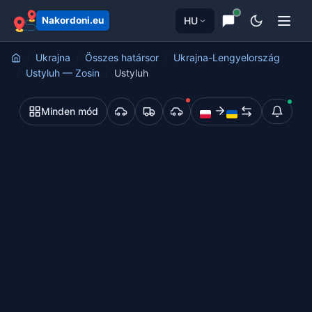
HU
Nakordoni.eu
Ukrajna
Összes határsor
Ukrajna-Lengyelország
Ustyluh — Zosin
Ustyluh
Minden mód