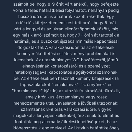
számolt be, hogy 8-9 órát várt anélkül, hogy befejezte
volna a teljes határátkelési folyamatot, néhányan pedig
hosszú idő után is a határok között rekedtek. Egy
értékelés kifejezetten említést tett arról, hogy 5 órát
várt a lengyel és az ukrán ellenőrzőpontok között, míg
egy másik arról számolt be, hogy 7+ órán át tartották a
határnál, és a buszokat éjszaka minimális kapacitással
dolgozták fel. A várakozási időn túl az értékelések
komoly működtetési és létesítményi problémákat is
kiemelnek. Az utazók hiányos WC-hozáférésről, jármű
elhagyásának korlátozásáról és a személyzet
hatékonyságával kapcsolatos aggályokról számolnak
be. Az értékelésekben használt kemény kifejezések (a
tapasztalatokat "rémálomnak", "szörnyűnek" és
"borzalmasnak" írják le) az utazók frustrációját tükrözik,
amely krónikus létszámhiányra vagy rossz
menedzsmentre utal. Javaslatok a jövőbeli utazóknak:
számítsanak 8-9 órás várakozási időre, vigyék
magukkal a lényeges kellékeket, őrizzenek türelmet és
fontolják meg alternatív átkelési lehetőségeket, ha az
időbeosztásuk engedélyezi. Az Ustyluh határátkelőhely