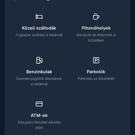
Közeli szállodák
Pihenőhelyek
Foglaljon szállást a határnál
Kávézók és éttermek a
közelben
Benzinkutak
Parkolók
Üzemanyagtöltő állomások
Parkolás az átkelőnél
a határnál
ATM-ek
Készpénzfelvétel átkelés
előtt