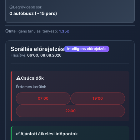
Legrövidebb sor:
0 autóbusz (~15 perc)
Intelligens tanulási tényező:
1.35x
Sorállás előrejelzés
Intelligens előrejelzés
Frissítve:
06:00, 08.08.2026
⚠️
Csúcsidők
Érdemes kerülni:
07:00
19:00
22:00
✅
Ajánlott átkelési időpontok