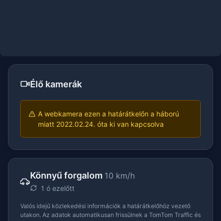
Élő kamerák
A webkamera ezen a határátkelőn a háború
miatt 2022.02.24. óta ki van kapcsolva
Könnyű forgalom
10 km/h
1 ó ezelőtt
Valós idejű közlekedési információk a határátkelőhöz vezető
utakon. Az adatok automatikusan frissülnek a TomTom Traffic és