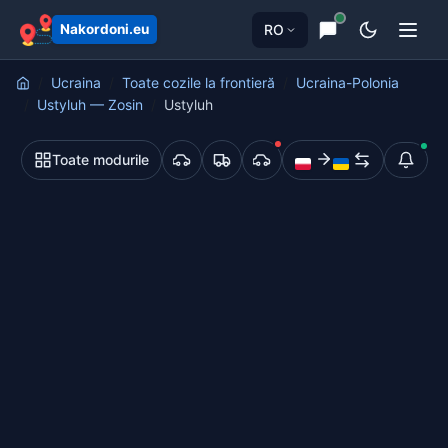
principal
RO
Nakordoni.eu
Ucraina
Toate cozile la frontieră
Ucraina-Polonia
Ustyluh — Zosin
Ustyluh
Toate modurile