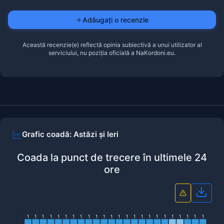
Adăugați o recenzie
Această recenzie(e) reflectă opinia subiectivă a unui utilizator al
serviciului, nu poziția oficială a NaKordoni.eu.
Grafic coadă: Astăzi și Ieri
Coada la punct de trecere în ultimele 24
ore
Desca
1
1
1
1
1
1
1
1
1
1
1
1
1
1
1
1
1
1
1
1
1
1
1
1