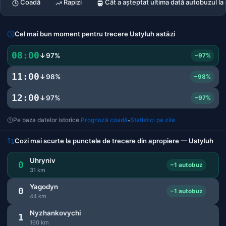
Coadă
Rapizi
Cât a așteptat ultima dată autobuzul la 
Cel mai bun moment pentru trecere Ustyluh astăzi
08:00
↓97%
−97%
11:00
↓98%
−98%
12:00
↓97%
−97%
Pe baza datelor istorice.
Prognoză coadă
Statistici pe zile
•
Cozi mai scurte la punctele de trecere din apropiere — Ustyluh
Uhryniv
0
−1 autobuz
31 km
Yagodyn
0
−1 autobuz
44 km
Nyzhankovychi
1
160 km