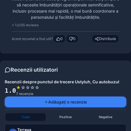
să necesite îmbunătățiri operaționale semnificative,
inclusiv procesare mai rapidă, o mai bună coordonare a
personalului și facilități îmbunătățite.
⭐ 1.0/5
5 reviews
0
0
Distribuie
Acest rezumat a fost util?
Recenzii utilizatori
Recenzii despre punctul de trecere Ustyluh, Cu autobuzul
★
☆
☆
☆
☆
1.0
7 recenzie
Adăugați o recenzie
Toate
Pozitive
Negative
Тетяна