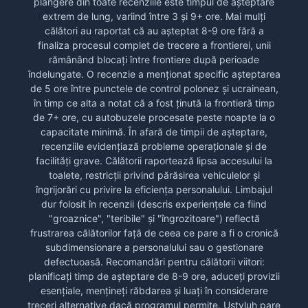
plângere din toate recenziile este timpul de așteptare
extrem de lung, variind între 3 și 9+ ore. Mai mulți
călători au raportat că au așteptat 8-9 ore fără a
finaliza procesul complet de trecere a frontierei, unii
rămânând blocați între frontiere după perioade
îndelungate. O recenzie a menționat specific așteptarea
de 5 ore între punctele de control polonez și ucrainean,
în timp ce alta a notat că a fost ținută la frontieră timp
de 7+ ore, cu autobuzele procesate peste noapte la o
capacitate minimă. În afară de timpii de așteptare,
recenziile evidențiază probleme operaționale și de
facilități grave. Călătorii raportează lipsa accesului la
toalete, restricții privind părăsirea vehiculelor și
îngrijorări cu privire la eficiența personalului. Limbajul
dur folosit în recenzii (descris experiențele ca fiind
"groaznice", "teribile" și "îngrozitoare") reflectă
frustrarea călătorilor față de ceea ce pare a fi o cronică
subdimensionare a personalului sau o gestionare
defectuoasă. Recomandări pentru călătorii viitori:
planificați timp de așteptare de 8-9 ore, aduceți provizii
esențiale, mențineți răbdarea și luați în considerare
treceri alternative dacă programul permite. Ustyluh pare