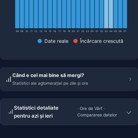
08
09
10
11
12
13
14
15
16
17
18
19
20
21
22
23
00
01
02
03
04
05
06
07
Date reale
Încărcare crescută
Când e cel mai bine să mergi?
Statistici ale aglomerației pe zile și ore
Statistici detaliate
· Ore de Vârf ·
Compararea datelor
pentru azi și ieri