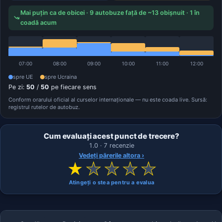
Mai puțin ca de obicei · 9 autobuze față de ~13 obișnuit · 1 în
coadă acum
07:00
08:00
09:00
10:00
11:00
12:00
spre UE
spre Ucraina
Pe zi:
50
/
50
pe fiecare sens
Conform orarului oficial al curselor internaționale — nu este coada live. Sursă:
registrul rutelor de autobuz.
Cum evaluați acest punct de trecere?
1.0 · 7 recenzie
Vedeți părerile altora ›
★
★
★
★
★
Atingeți o stea pentru a evalua