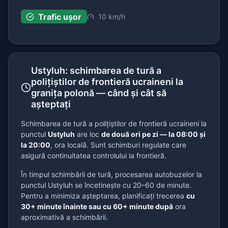
Trafic ușor
10 km/h
Ustyluh: schimbarea de tură a
polițiștilor de frontieră ucraineni la
granița polonă — când și cât să
așteptați
Schimbarea de tură a polițiștilor de frontieră ucraineni la
punctul
Ustyluh
are loc
de două ori pe zi — la 08:00 și
la 20:00
, ora locală. Sunt schimburi regulate care
asigură continuitatea controlului la frontieră.
În timpul schimbării de tură, procesarea autobuzelor la
punctul Ustyluh se încetinește cu 20–60 de minute.
Pentru a minimiza așteptarea, planificați trecerea
cu
30+ minute înainte sau cu 60+ minute după
ora
aproximativă a schimbării.