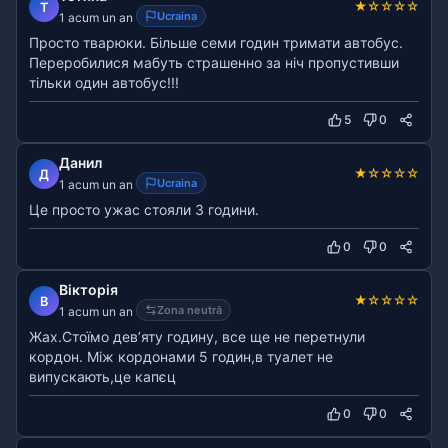
★
☆
☆
☆
☆
Т
Ucraina
1 acum un an
Просто тварюки. Більше семи годин тримати автобус.
Переробилися мабуть страшенно за ніч пропустивши
тільки один автобус!!!
5
0
Данил
★
☆
☆
☆
☆
Д
Ucraina
1 acum un an
Це просто ужас стояли 3 години.
0
0
Вікторія
★
☆
☆
☆
☆
В
Zona neutră
1 acum un an
Жах.Стоїмо девʼяту годину, все ще не перетнули
кордон. Між кордонами 5 годин,в туалет не
випускають,це капєц
0
0