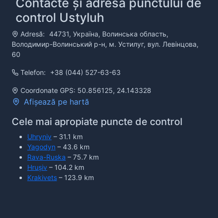
Contacte și adresa punctului de
control Ustyluh
Adresă:
44731, Україна, Волинська область,
Володимир-Волинський р-н, м. Устилуг, вул. Левінцова,
60
Telefon:
+38 (044) 527-63-63
Coordonate GPS: 50.856125, 24.143328
Afișează pe hartă
Cele mai apropiate puncte de control
Uhryniv
– 31.1 km
Yagodyn
– 43.6 km
Rava-Ruska
– 75.7 km
Hrușiv
– 104.2 km
Krakivets
– 123.9 km