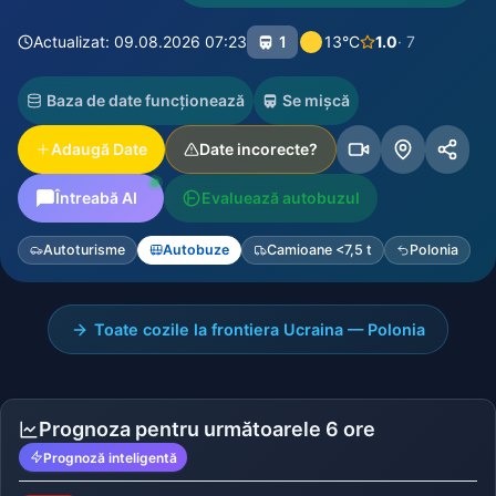
Actualizat: 09.08.2026 07:23
1
13°C
1.0
· 7
Baza de date funcționează
Se mișcă
Adaugă Date
Date incorecte?
Întreabă AI
Evaluează autobuzul
Autoturisme
Autobuze
Camioane <7,5 t
Polonia
Toate cozile la frontiera Ucraina — Polonia
Prognoza pentru următoarele 6 ore
Prognoză inteligentă