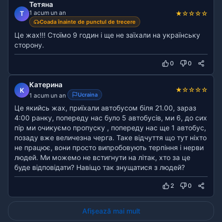
Тетяна
1 acum un an
★
☆
☆
☆
☆
Т
Coada înainte de punctul de trecere
Це жах!!! Стоїмо 9 годин і ще не заїхали на українську
сторону.
0
0
Катерина
★
☆
☆
☆
☆
К
Ucraina
1 acum un an
Це якийсь жах, приїхали автобусом біля 21.00, зараз
4:00 ранку, попереду нас було 5 автобусів, ми 6, до сих
пір ми очикуємо пропуску , попереду нас ще 1 автобус,
позаду вже величезна черга. Таке відчуття що тут ніхто
не працює, вони просто випробовують терпіння і нерви
людей. Ми можемо не встигнути на літак, хто за це
буде відповідати? Навіщо так знущатися з людей?
2
0
Afișează mai mult