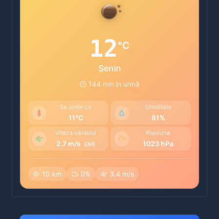
12
°C
Senin
144 min în urmă
Se simte ca
Umiditate
11°C
81%
Viteza vântului
Presiune
2.7 m/s
1023 hPa
ENE
10 km
0%
3.4 m/s