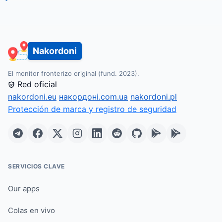
Nakordoni
El monitor fronterizo original (fund. 2023).
Red oficial
nakordoni.eu
накордоні.com.ua
nakordoni.pl
Protección de marca y registro de seguridad
SERVICIOS CLAVE
Our apps
Colas en vivo