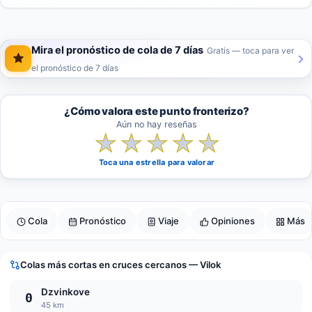
Mira el pronóstico de cola de 7 días
Gratis — toca para ver
el pronóstico de 7 días
¿Cómo valora este punto fronterizo?
Aún no hay reseñas
★
★
★
★
★
Toca una estrella para valorar
Cola
Pronóstico
Viaje
Opiniones
Más
Colas más cortas en cruces cercanos — Vilok
Dzvinkove
0
45 km