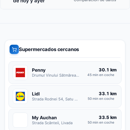
de hoy y ayer
Supermercados cercanos
30.1 km
Penny
Drumul Vinului Sătmărean Halmeu Vii-Orașu Nou, Turț
45 min en coche
33.1 km
Lidl
Strada Rodnei 54, Satu Mare
50 min en coche
33.5 km
My Auchan
M
Strada Scânteii, Livada
50 min en coche