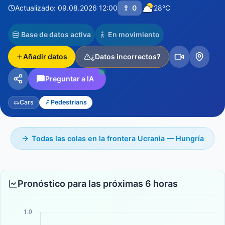
Actualizado: 09.08.2026 12:00
0
28°C
Base de datos activa
En movimiento
Añadir datos
¿Datos incorrectos?
Preguntar a IA
Cars
Pedestrians
Todas las colas en la frontera Ucrania — Hungría
Pronóstico para las próximas 6 horas