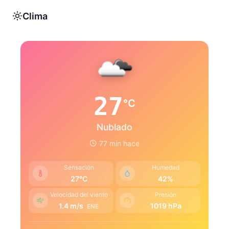
Clima
27
°C
Nublado
77 min hace
Sensación
Humedad
27°C
42%
Velocidad del viento
Presión
1.4 m/s
1019 hPa
ENE