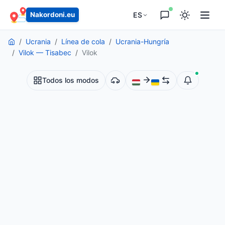
principal
ES
Nakordoni.eu
Ucrania
Línea de cola
Ucrania-Hungría
Vilok — Tisabec
Vilok
Todos los modos