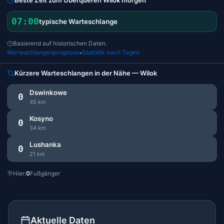
07:00
typische Warteschlange
Basierend auf historischen Daten.
Warteschlangenprognose
Statistik nach Tagen
•
Kürzere Warteschlangen in der Nähe — Wilok
Dswinkowe
0
45 km
Kosyno
0
34 km
Lushanka
0
21 km
Hier:
0
Fußgänger
Aktuelle Daten