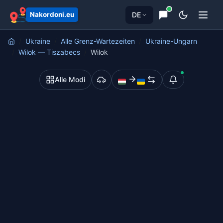
springen
DE
Nakordoni.eu
Ukraine
Alle Grenz-Wartezeiten
Ukraine-Ungarn
Wilok — Tiszabecs
Wilok
Alle Modi