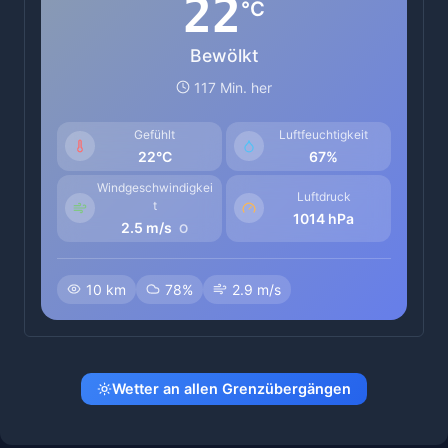
22
°C
Bewölkt
117 Min. her
Gefühlt
Luftfeuchtigkeit
22°C
67%
Windgeschwindigkei
Luftdruck
t
1014 hPa
2.5 m/s
O
10 km
78%
2.9 m/s
Wetter an allen Grenzübergängen