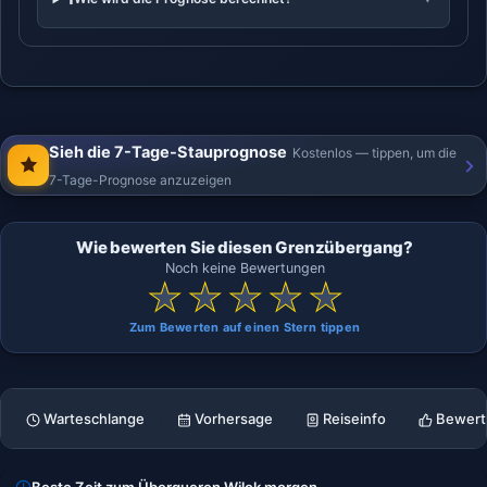
Sieh die 7-Tage-Stauprognose
Kostenlos — tippen, um die
7-Tage-Prognose anzuzeigen
Wie bewerten Sie diesen Grenzübergang?
Noch keine Bewertungen
★
★
★
★
★
Zum Bewerten auf einen Stern tippen
Warteschlange
Vorhersage
Reiseinfo
Bewert
Beste Zeit zum Überqueren Wilok morgen