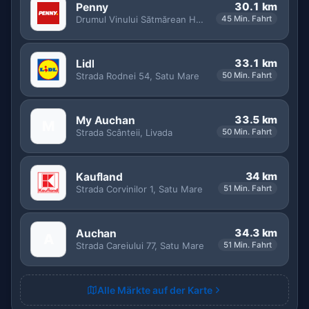
30.1 km
Penny
Drumul Vinului Sătmărean Halmeu Vii-Orașu Nou, Turț
45 Min. Fahrt
33.1 km
Lidl
Strada Rodnei 54, Satu Mare
50 Min. Fahrt
33.5 km
My Auchan
M
Strada Scânteii, Livada
50 Min. Fahrt
34 km
Kaufland
Strada Corvinilor 1, Satu Mare
51 Min. Fahrt
34.3 km
Auchan
A
Strada Careiului 77, Satu Mare
51 Min. Fahrt
Alle Märkte auf der Karte