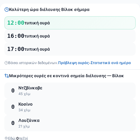
Καλύτερη ώρα διέλευσης Βίλοκ σήμερα
12:00
τυπική ουρά
16:00
τυπική ουρά
17:00
τυπική ουρά
Βάσει ιστορικών δεδομένων.
Πρόβλεψη ουράς
Στατιστικά ανά ημέρα
•
Μικρότερες ουρές σε κοντινά σημεία διέλευσης — Βίλοκ
Ντζβίνκοβε
0
45 χλμ
Κοσίνο
0
34 χλμ
Λουζάνκα
0
21 χλμ
Εδώ:
0
πεζοί