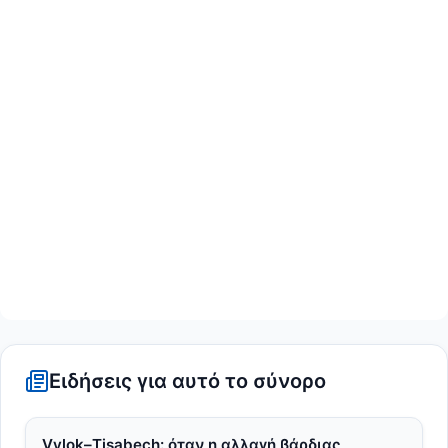
Ειδήσεις για αυτό το σύνορο
Vylok–Tisabech: όταν η αλλαγή βάρδιας