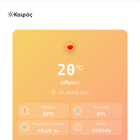
Καιρός
20
°C
αίθριος
131 λεπτά πριν
Αίσθηση
Υγρασία
20°C
61%
Ταχύτητα ανέμου
Πίεση
1.9 μ/δ
1019 hPa
ΒΑ