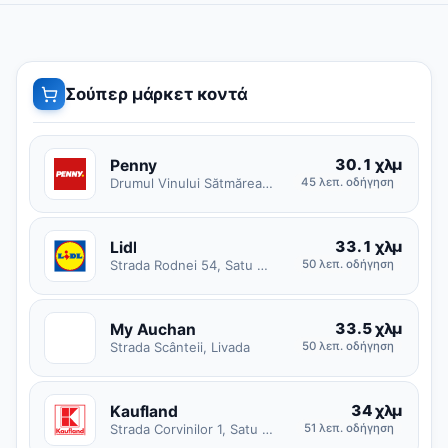
Σούπερ μάρκετ κοντά
30.1 χλμ
Penny
Drumul Vinului Sătmărean Halmeu Vii-Orașu Nou, Turț
45 λεπ. οδήγηση
33.1 χλμ
Lidl
Strada Rodnei 54, Satu Mare
50 λεπ. οδήγηση
33.5 χλμ
My Auchan
M
Strada Scânteii, Livada
50 λεπ. οδήγηση
34 χλμ
Kaufland
Strada Corvinilor 1, Satu Mare
51 λεπ. οδήγηση