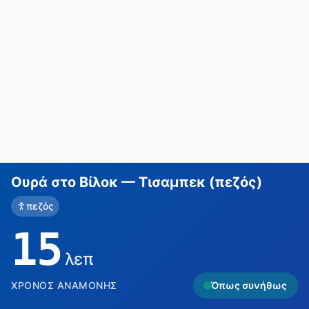
Ουρά στο Βίλοκ — Τισαμπεκ (πεζός)
πεζός
15
λεπ
ΧΡΌΝΟΣ ΑΝΑΜΟΝΉΣ
Όπως συνήθως