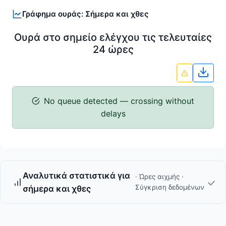
Γράφημα ουράς: Σήμερα και χθες
Ουρά στο σημείο ελέγχου τις τελευταίες
24 ώρες
Λήψη
No queue detected — crossing without
delays
Αναλυτικά στατιστικά για
· Ώρες αιχμής ·
Σύγκριση δεδομένων
σήμερα και χθες