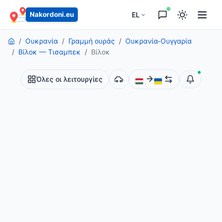
περιεχόμενο
EL
Nakordoni.eu
Ουκρανία
Γραμμή ουράς
Ουκρανία-Ουγγαρία
Βίλοκ — Τισαμπεκ
Βίλοκ
Όλες οι λειτουργίες