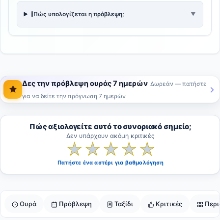
ℹ️
Πώς υπολογίζεται η πρόβλεψη;
▼
Δες την πρόβλεψη ουράς 7 ημερών
Δωρεάν — πατήστε
για να δείτε την πρόγνωση 7 ημερών
Πώς αξιολογείτε αυτό το συνοριακό σημείο;
Δεν υπάρχουν ακόμη κριτικές
★
★
★
★
★
Πατήστε ένα αστέρι για βαθμολόγηση
Ουρά
Πρόβλεψη
Ταξίδι
Κριτικές
Περι