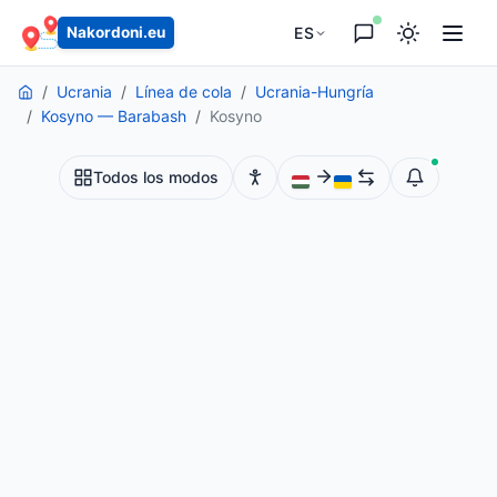
principal
ES
Nakordoni.eu
Ucrania
Línea de cola
Ucrania-Hungría
Kosyno — Barabash
Kosyno
Todos los modos