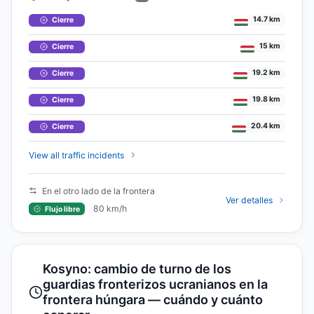
14.7 km
Cierre
15 km
Cierre
19.2 km
Cierre
19.8 km
Cierre
20.4 km
Cierre
View all traffic incidents
En el otro lado de la frontera
Ver detalles
80 km/h
Flujo libre
Kosyno: cambio de turno de los
guardias fronterizos ucranianos en la
frontera húngara — cuándo y cuánto