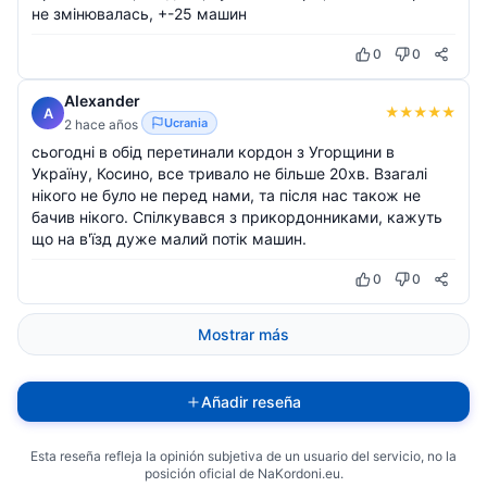
не змінювалась, +-25 машин
0
0
Alexander
★
★
★
★
★
A
Ucrania
2 hace años
сьогодні в обід перетинали кордон з Угорщини в
Україну, Косино, все тривало не більше 20хв. Взагалі
нікого не було не перед нами, та після нас також не
бачив нікого. Спілкувався з прикордонниками, кажуть
що на в'їзд дуже малий потік машин.
0
0
Mostrar más
Añadir reseña
Esta reseña refleja la opinión subjetiva de un usuario del servicio, no la
posición oficial de NaKordoni.eu.