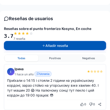
Reseñas de usuarios
Reseñas sobre el punto fronterizo Kosyno, En coche
★
★
★
★
☆
3.7
7 reseña
Añadir reseña
Todas
Positivas
Negativas
Ірина
★
☆
☆
☆
☆
І
Ucrania
1 hace un año
Приїхали о 14:15 і стояли 2 години на українському
кордоні, зараз стоїмо на угорському вже хвилин 40. І
тут машин 20 😱 На палючому сонці тут пекло і цей
кордон до 19:00 працює 😳
0
0