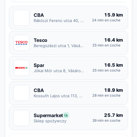
15.9 km
CBA
C
Rákóczi Ferenc utca 40, Nagyvarsány
24 min en coche
16.4 km
Tesco
Beregszászi utca 1, Vásárosnamény
25 min en coche
16.5 km
Spar
Jókai Mór utca 8, Vásárosnamény
25 min en coche
18.9 km
CBA
C
Kossuth Lajos utca 113, Tornyospálca
28 min en coche
25.7 km
Supermarket
S
39 min en coche
Sklep spożywczy