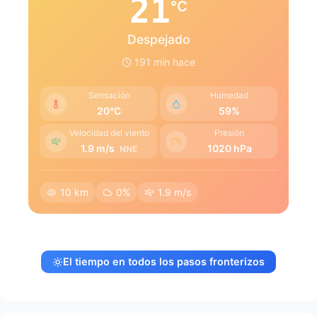
21
°C
Despejado
191 min hace
Sensación
Humedad
20°C
59%
Velocidad del viento
Presión
1.9 m/s
1020 hPa
NNE
10 km
0%
1.9 m/s
El tiempo en todos los pasos fronterizos