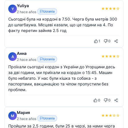
Yuliya
★
★
★
★
☆
Y
Ucrania
2 hace años
Сьогодні була на кордоні в 7.50. Черга була метрів 300
до шлагбаума. Місцеві казали, що це години на 4. По
факту перетин зайняв 2.5 год
1
0
Анна
★
★
★
★
☆
А
Ucrania
2 hace años
Проїхали сьогодні кордон з України до Угорщини десь
за дві години, ми приїхали на кордон о 15:45. Машин
було небагато. У нас були кішка та собака - з
паспортами, вакцинацією та чіпом пропустили без
проблем.
0
0
Мария
★
★
★
☆
☆
М
Ucrania
2 hace años
Пройшли за 2,5 години, були 25 в черзі, за нами черга