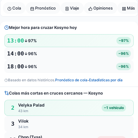
Cola
Pronóstico
Viaje
Opiniones
Más
Mejor hora para cruzar Kosyno hoy
13:00
↓97%
−97%
14:00
↓96%
−96%
18:00
↓96%
−96%
Basado en datos históricos.
Pronóstico de cola
Estadísticas por día
•
Colas más cortas en cruces cercanos — Kosyno
Velyka Palad
2
−1 vehículo
43 km
Vilok
3
34 km
Chop (Tysa)