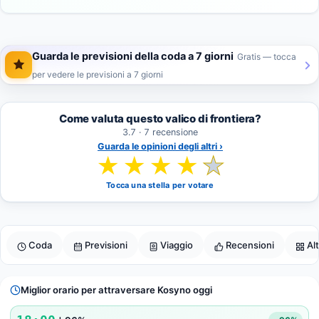
Guarda le previsioni della coda a 7 giorni
Gratis — tocca
per vedere le previsioni a 7 giorni
Come valuta questo valico di frontiera?
3.7 · 7 recensione
Guarda le opinioni degli altri ›
★
★
★
★
★
Tocca una stella per votare
Coda
Previsioni
Viaggio
Recensioni
Al
Miglior orario per attraversare Kosyno oggi