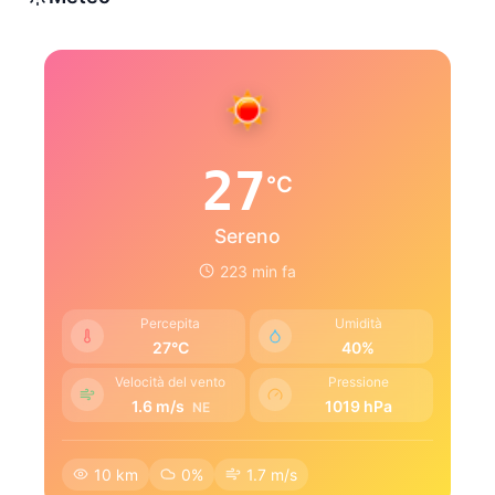
27
°C
Sereno
223 min fa
Percepita
Umidità
27°C
40%
Velocità del vento
Pressione
1.6 m/s
1019 hPa
NE
10 km
0%
1.7 m/s