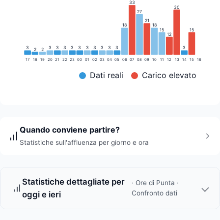
33
30
27
21
18
18
15
15
12
3
3
3
3
3
3
3
3
3
3
3
3
2
2
17
18
19
20
21
22
23
00
01
02
03
04
05
06
07
08
09
10
11
12
13
14
15
16
Dati reali
Carico elevato
Quando conviene partire?
Statistiche sull'affluenza per giorno e ora
Statistiche dettagliate per
· Ore di Punta ·
Confronto dati
oggi e ieri