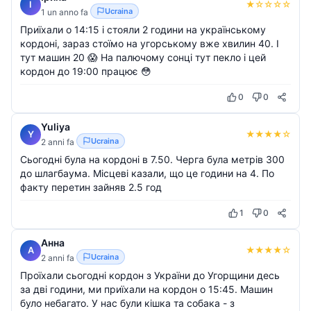
★
☆
☆
☆
☆
І
Ucraina
1 un anno fa
Приїхали о 14:15 і стояли 2 години на українському
кордоні, зараз стоїмо на угорському вже хвилин 40. І
тут машин 20 😱 На палючому сонці тут пекло і цей
кордон до 19:00 працює 😳
0
0
Yuliya
★
★
★
★
☆
Y
Ucraina
2 anni fa
Сьогодні була на кордоні в 7.50. Черга була метрів 300
до шлагбаума. Місцеві казали, що це години на 4. По
факту перетин зайняв 2.5 год
1
0
Анна
★
★
★
★
☆
А
Ucraina
2 anni fa
Проїхали сьогодні кордон з України до Угорщини десь
за дві години, ми приїхали на кордон о 15:45. Машин
було небагато. У нас були кішка та собака - з