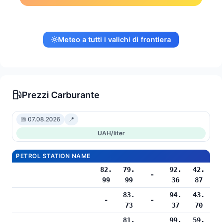
Meteo a tutti i valichi di frontiera
Prezzi Carburante
📅 07.08.2026
📍
UAH/liter
PETROL STATION NAME
82.
79.
92.
42.
-
99
99
36
87
83.
94.
43.
-
-
73
37
70
81.
99.
59.