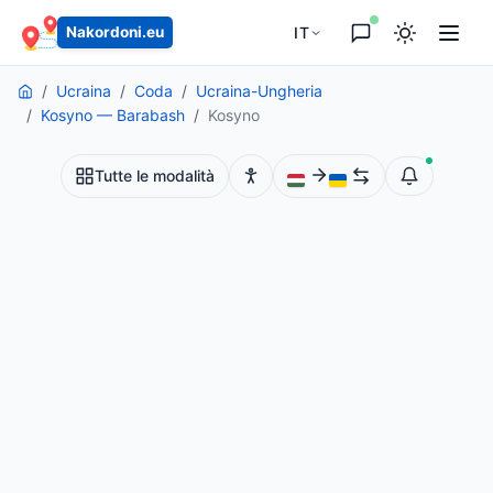
principale
IT
Nakordoni.eu
Ucraina
Coda
Ucraina-Ungheria
Kosyno — Barabash
Kosyno
Tutte le modalità