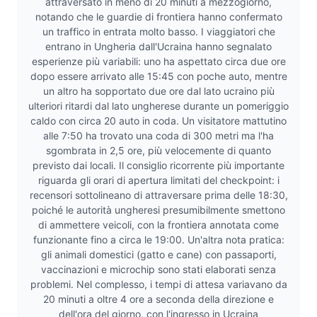
attraversato in meno di 20 minuti a mezzogiorno,
notando che le guardie di frontiera hanno confermato
un traffico in entrata molto basso. I viaggiatori che
entrano in Ungheria dall'Ucraina hanno segnalato
esperienze più variabili: uno ha aspettato circa due ore
dopo essere arrivato alle 15:45 con poche auto, mentre
un altro ha sopportato due ore dal lato ucraino più
ulteriori ritardi dal lato ungherese durante un pomeriggio
caldo con circa 20 auto in coda. Un visitatore mattutino
alle 7:50 ha trovato una coda di 300 metri ma l'ha
sgombrata in 2,5 ore, più velocemente di quanto
previsto dai locali. Il consiglio ricorrente più importante
riguarda gli orari di apertura limitati del checkpoint: i
recensori sottolineano di attraversare prima delle 18:30,
poiché le autorità ungheresi presumibilmente smettono
di ammettere veicoli, con la frontiera annotata come
funzionante fino a circa le 19:00. Un'altra nota pratica:
gli animali domestici (gatto e cane) con passaporti,
vaccinazioni e microchip sono stati elaborati senza
problemi. Nel complesso, i tempi di attesa variavano da
20 minuti a oltre 4 ore a seconda della direzione e
dell'ora del giorno, con l'ingresso in Ucraina