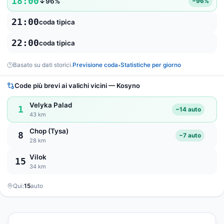
18:00
↓96%
−96%
21:00
coda tipica
22:00
coda tipica
Basato su dati storici.
Previsione coda
Statistiche per giorno
•
Code più brevi ai valichi vicini — Kosyno
Velyka Palad
1
−14 auto
43 km
Chop (Tysa)
8
−7 auto
28 km
Vilok
15
34 km
Qui:
15
auto