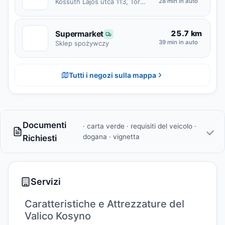
Kossuth Lajos utca 113, Tornyospálca
28 min in auto
25.7 km
Supermarket
S
39 min in auto
Sklep spożywczy
Tutti i negozi sulla mappa
Documenti
· carta verde · requisiti del veicolo ·
dogana · vignetta
Richiesti
Servizi
Caratteristiche e Attrezzature del
Valico Kosyno