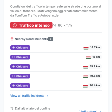
Condizioni del traffico in tempo reale sulle strade che portano al
valico di frontiera. I dati vengono aggiornati automaticamente
da TomTom Traffic e Autobahn.de.
Traffico intenso
80 km/h
Nearby Road Incidents
5
14.7 km
Chiusura
15 km
Chiusura
19.2 km
Chiusura
19.8 km
Chiusura
20.4 km
Chiusura
View all traffic incidents
Dall'altro lato del confine
Vedi dettagli