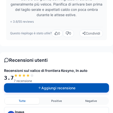
generalmente più veloce. Pianifica di arrivare ben prima
del taglio serale e aspettati caldo con poca ombra
durante le attese estive.
⭐ 3.6/5
5 reviews
0
0
Condividi
Questo riepilogo è stato utile?
Recensioni utenti
Recensioni sul valico di frontiera Kosyno, In auto
★
★
★
★
☆
3.7
7 recensione
Aggiungi recensione
Tutte
Positive
Negative
Ірина