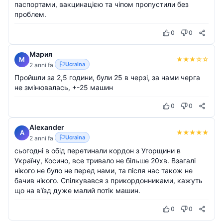
паспортами, вакцинацією та чіпом пропустили без
проблем.
0
0
Мария
★
★
★
☆
☆
М
Ucraina
2 anni fa
Пройшли за 2,5 години, були 25 в черзі, за нами черга
не змінювалась, +-25 машин
0
0
Alexander
★
★
★
★
★
A
Ucraina
2 anni fa
сьогодні в обід перетинали кордон з Угорщини в
Україну, Косино, все тривало не більше 20хв. Взагалі
нікого не було не перед нами, та після нас також не
бачив нікого. Спілкувався з прикордонниками, кажуть
що на в'їзд дуже малий потік машин.
0
0