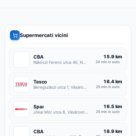
Supermercati vicini
15.9 km
CBA
C
Rákóczi Ferenc utca 40, Nagyvarsány
24 min in auto
16.4 km
Tesco
Beregszászi utca 1, Vásárosnamény
25 min in auto
16.5 km
Spar
Jókai Mór utca 8, Vásárosnamény
25 min in auto
18.9 km
CBA
C