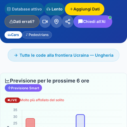
Database attivo
Lento
Aggiungi Dati
Dati errati?
Chiedi all'AI
Cars
Pedestrians
Tutte le code alla frontiera Ucraina — Ungheria
Previsione per le prossime 6 ore
Previsione Smart
Molto più affollato del solito
LIVE