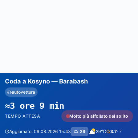
Coda a Kosyno — Barabash
autovettura
≈3 ore 9 min
TEMPO ATTESA
Molto più affollato del solito
Aggiornato: 09.08.2026 15:43
29
29°C
3.7
· 7