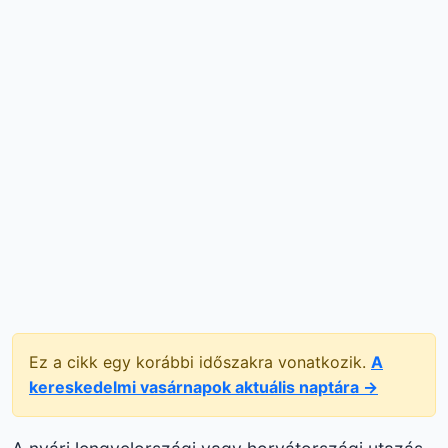
Ez a cikk egy korábbi időszakra vonatkozik.
A
kereskedelmi vasárnapok aktuális naptára →