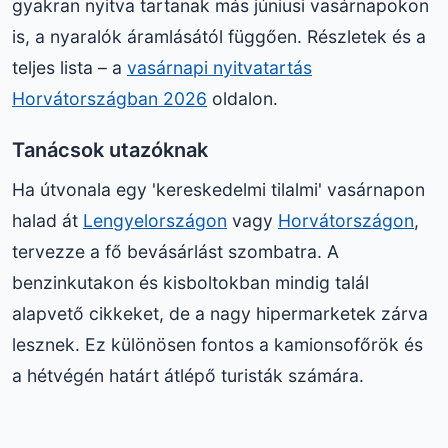
gyakran nyitva tartanak más júniusi vasárnapokon
is, a nyaralók áramlásától függően. Részletek és a
teljes lista – a
vasárnapi nyitvatartás
Horvátországban 2026
oldalon.
Tanácsok utazóknak
Ha útvonala egy 'kereskedelmi tilalmi' vasárnapon
halad át
Lengyelországon
vagy
Horvátországon
,
tervezze a fő bevásárlást szombatra. A
benzinkutakon és kisboltokban mindig talál
alapvető cikkeket, de a nagy hipermarketek zárva
lesznek. Ez különösen fontos a kamionsofőrök és
a hétvégén határt átlépő turisták számára.