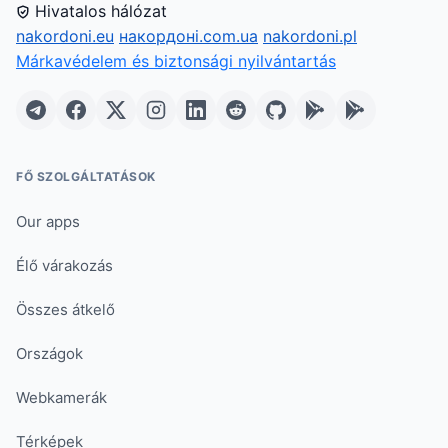
Hivatalos hálózat
nakordoni.eu
накордоні.com.ua
nakordoni.pl
Márkavédelem és biztonsági nyilvántartás
FŐ SZOLGÁLTATÁSOK
Our apps
Élő várakozás
Összes átkelő
Országok
Webkamerák
Térképek