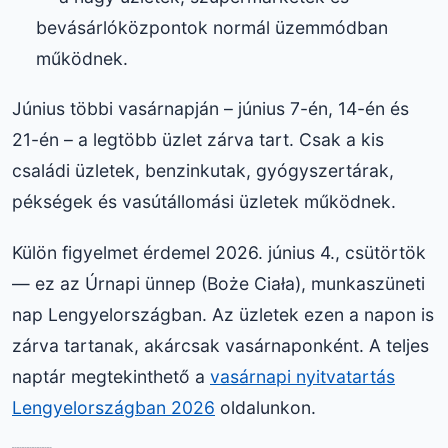
bevásárlóközpontok normál üzemmódban
működnek.
Június többi vasárnapján – június 7-én, 14-én és
21-én – a legtöbb üzlet zárva tart. Csak a kis
családi üzletek, benzinkutak, gyógyszertárak,
pékségek és vasútállomási üzletek működnek.
Külön figyelmet érdemel 2026. június 4., csütörtök
— ez az Úrnapi ünnep (Boże Ciała), munkaszüneti
nap Lengyelországban. Az üzletek ezen a napon is
zárva tartanak, akárcsak vasárnaponként. A teljes
naptár megtekinthető a
vasárnapi nyitvatartás
Lengyelországban 2026
oldalunkon.