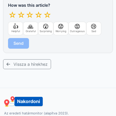
How was this article?
☆
☆
☆
☆
☆
👍
🙏
😮
😟
😡
😢
Helpful
Grateful
Surprising
Worrying
Outrageous
Sad
Send
Vissza a hírekhez
Nakordoni
Az eredeti határmonitor (alapítva 2023).