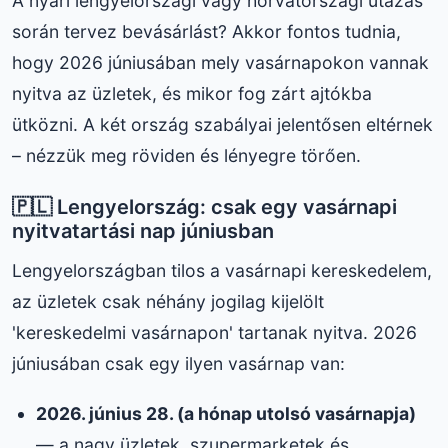
A nyári lengyelországi vagy horvátországi utazás
során tervez bevásárlást? Akkor fontos tudnia,
hogy 2026 júniusában mely vasárnapokon vannak
nyitva az üzletek, és mikor fog zárt ajtókba
ütközni. A két ország szabályai jelentősen eltérnek
– nézzük meg röviden és lényegre törően.
🇵🇱 Lengyelország: csak egy vasárnapi
nyitvatartási nap júniusban
Lengyelországban tilos a vasárnapi kereskedelem,
az üzletek csak néhány jogilag kijelölt
'kereskedelmi vasárnapon' tartanak nyitva. 2026
júniusában csak egy ilyen vasárnap van:
2026. június 28. (a hónap utolsó vasárnapja)
— a nagy üzletek, szupermarketek és