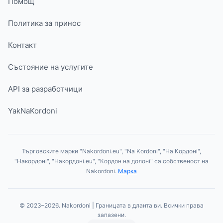
Помощ
Политика за принос
Контакт
Състояние на услугите
API за разработчици
YakNaKordoni
Търговските марки "Nakordoni.eu", "Na Kordoni", "На Кордоні",
"Накордоні", "Накордоні.eu", "Кордон на долоні" са собственост на
Nakordoni.
Марка
© 2023–2026. Nakordoni | Границата в дланта ви. Всички права
запазени.