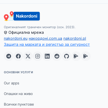
Nakordoni
Оригиналният граничен монитор (осн. 2023).
Официална мрежа
nakordoni.eu
накордоні.com.ua
nakordoni.pl
Защита на марката и регистър за сигурност
ОСНОВНИ УСЛУГИ
Our apps
Опашки на живо
Всички пунктове