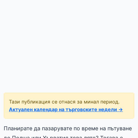
Тази публикация се отнася за минал период.
Актуален календар на търговските недели →
Планирате да пазарувате по време на пътуване
до Полша или Хърватия това лято? Тогава е