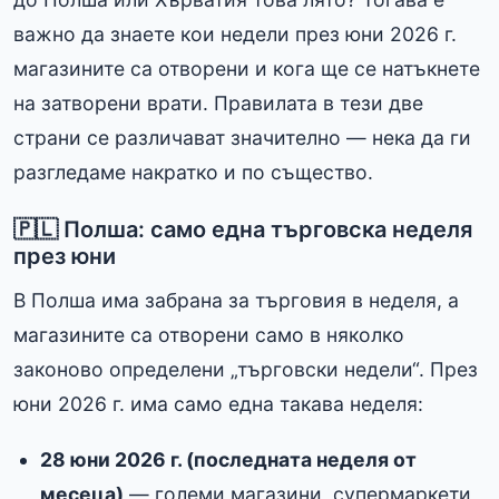
важно да знаете кои недели през юни 2026 г.
магазините са отворени и кога ще се натъкнете
на затворени врати. Правилата в тези две
страни се различават значително — нека да ги
разгледаме накратко и по същество.
🇵🇱 Полша: само една търговска неделя
през юни
В Полша има забрана за търговия в неделя, а
магазините са отворени само в няколко
законово определени „търговски недели“. През
юни 2026 г. има само една такава неделя:
28 юни 2026 г. (последната неделя от
месеца)
— големи магазини, супермаркети