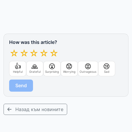
How was this article?
☆
☆
☆
☆
☆
👍
🙏
😮
😟
😡
😢
Helpful
Grateful
Surprising
Worrying
Outrageous
Sad
Send
Назад към новините