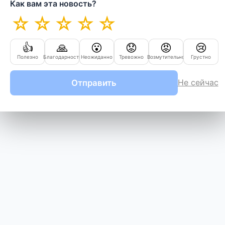
Как вам эта новость?
☆
☆
☆
☆
☆
👍
🙏
😮
😟
😡
😢
Полезно
Благодарность
Неожиданно
Тревожно
Возмутительно
Грустно
Не сейчас
Отправить