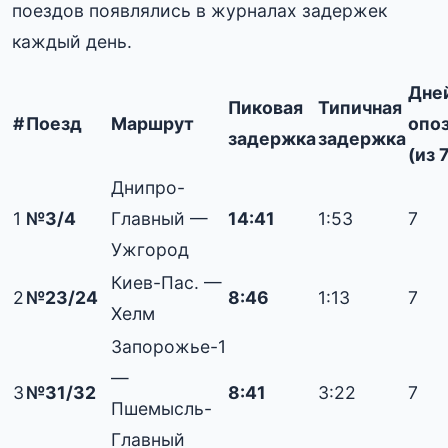
поездов появлялись в журналах задержек
каждый день.
Дней
Пиковая
Типичная
#
Поезд
Маршрут
опо
задержка
задержка
(из 7
Днипро-
1
№3/4
Главный —
14:41
1:53
7
Ужгород
Киев-Пас. —
2
№23/24
8:46
1:13
7
Хелм
Запорожье-1
—
3
№31/32
8:41
3:22
7
Пшемысль-
Главный