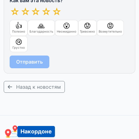
Как вам эта новость?
☆
☆
☆
☆
☆
👍
🙏
😮
😟
😡
Полезно
Благодарность
Неожиданно
Тревожно
Возмутительно
😢
Грустно
Отправить
Назад к новостям
Накордоне