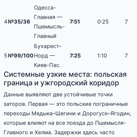
Одесса-
Главная —
4
№35/36
7:51
0:25
7
Пшемысль-
Главный
Бухарест-
5
№99/100
Норд —
7:25
1:10
7
Киев-Пас.
Системные узкие места: польская
граница и ужгородский коридор
Данные выявляют две устойчивые точки
заторов. Первая — это польские пограничные
переходы Медыка–Шегини и Дорогуск–Ягодин,
которые влияют на все поезда до Пшемысля-
Главного и Хелма. Задержки здесь часто