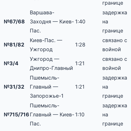
границе
Варшава-
задержка
№67/68
Заходня — Киев-
1:40
на
Пас.
границе
Киев-Пас. —
связано с
№81/82
1:28
Ужгород
войной
Ужгород —
связано с
№3/4
1:21
Днипро-Главный
войной
Пшемысль-
задержка
№31/32
Главный —
1:21
на
Запорожье-1
границе
Пшемысль-
задержка
№715/716
Главный — Киев-
1:10
на
Пас.
границе