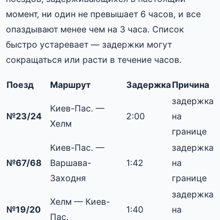
момент, ни один не превышает 6 часов, и все
опаздывают менее чем на 3 часа. Список
быстро устаревает — задержки могут
сокращаться или расти в течение часов.
Поезд
Маршрут
Задержка
Причина
задержка
Киев-Пас. —
№23/24
2:00
на
Хелм
границе
Киев-Пас. —
задержка
№67/68
Варшава-
1:42
на
Заходня
границе
задержка
Хелм — Киев-
№19/20
1:40
на
Пас.