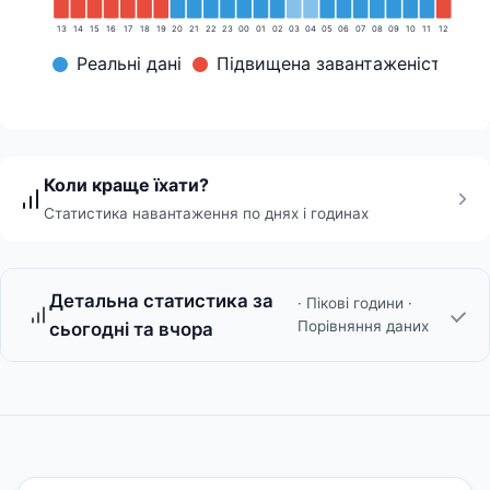
13
14
15
16
17
18
19
20
21
22
23
00
01
02
03
04
05
06
07
08
09
10
11
12
Реальні дані
Підвищена завантаженість
Коли краще їхати?
Статистика навантаження по днях і годинах
Детальна статистика за
· Пікові години ·
Порівняння даних
сьогодні та вчора