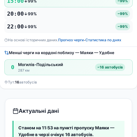
15:00
↓99%
−99%
20:00
↓99%
−99%
22:00
↓99%
−99%
На основі історичних даних.
Прогноз черги
Статистика по днях
•
Менші черги на кордоні поблизу — Маяки — Удобне
Могилів-Подільський
0
−16 автобусів
287 км
Тут:
16
автобусів
Актуальні дані
Станом на 11:53 на пункті пропуску Маяки —
Удобне в черзі очікує 16 автобусів.