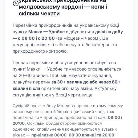
молдовському кордоні — коли і
скільки чекати
Перезмінка прикордонників на українському боці
пункту
Маяки — Удобне
відбувається
двічі на добу
— о 08:00 і о 20:00
(за місцевим часом). Це
регулярні зміни, які забезпечують безперервність
прикордонного контролю.
Під час перезмінки обслуговування автобусів на
пункті Маяки — Удобне тимчасово сповільнюється
на 20–60 хвилин. Щоб мінімізувати очікування,
плануйте перетин
за 30+ хвилин до або через 60+
хвилин після
орієнтовного часу зміни. Актуальну
ситуацію дивіться у блоці черги вище.
Сусідній пункт з боку Молдова працює в тому самому
часовому поясі, що й Україна (київський час), тож
перезміна там припадає приблизно на ті самі
08:00 і
20:00
. Оскільки обидві сторони змінюються
одночасно, сповільнення концентрується у вузьких
вікнах —
приблизно 08:00–08:30 вранці та 20:00–