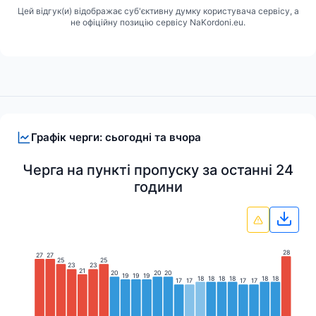
Цей відгук(и) відображає суб'єктивну думку користувача сервісу, а
не офіційну позицію сервісу NaKordoni.eu.
Графік черги: сьогодні та вчора
Черга на пункті пропуску за останні 24
години
Зава
28
27
27
25
25
23
23
21
20
20
20
19
19
19
18
18
18
18
18
18
17
17
17
17