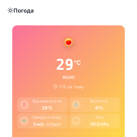
Погода
29
°C
ясно
176 хв тому
Відчувається як
Вологість
29°C
41%
Швидкість вітру
Тиск
3 м/с
1013 hPa
СхПдСх