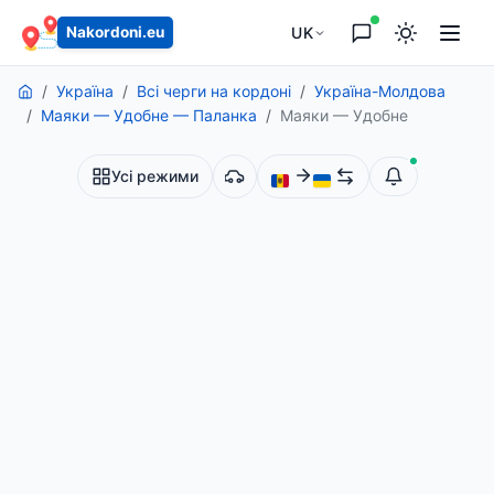
основного вмісту
UK
Nakordoni.eu
Україна
Всі черги на кордоні
Україна-Молдова
Маяки — Удобне — Паланка
Маяки — Удобне
Усі режими