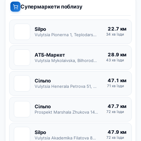
Супермаркети поблизу
22.7 км
Silpo
S
Vulytsia Pionerna 1, Teplodarska miska hromada
34 хв їзди
28.9 км
АТБ-Маркет
А
Vulytsia Mykolaivska, Bilhorod-Dnistrovska miska hromada
43 хв їзди
47.1 км
Сільпо
С
Vulytsia Henerala Petrova 51, Odeska miska hromada
71 хв їзди
47.7 км
Сільпо
С
Prospekt Marshala Zhukova 14, Odeska miska hromada
72 хв їзди
47.9 км
Silpo
S
Vulytsia Akademika Filatova 84, Odeska miska hromada
72 хв їзди