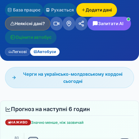
База працює
Рухається
Додати дані
Неякісні дані?
Запитати AI
Оцінити автобус
Легкові
Автобуси
Черги на українсько-молдовському кордоні
сьогодні
Прогноз на наступні 6 годин
Значно менше, ніж зазвичай
НАЖИВО