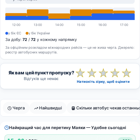
12:00
13:00
14:00
15:00
16:00
17:00
у бік ЄС
у бік України
За добу:
72
/
72
у кожному напрямку
За офіційним розкладом міжнародних рейсів — це не жива черга. Джерело:
реєстр автобусних маршрутів.
★
★
★
★
★
Як вам цей пункт пропуску?
Відгуків ще немає
Натисніть зірку, щоб оцінити
Черга
Найшвидші
Скільки автобус чекав останньо
Найкращий час для перетину Маяки — Удобне сьогодні