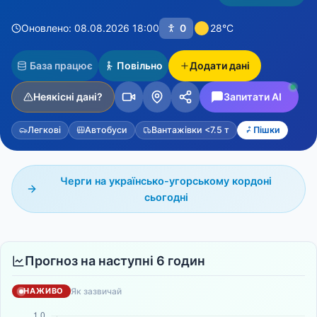
Оновлено: 08.08.2026 18:00
0
28°C
База працює
Повільно
Додати дані
Неякісні дані?
Запитати AI
Легкові
Автобуси
Вантажівки <7.5 т
Пішки
Черги на українсько-угорському кордоні
сьогодні
Прогноз на наступні 6 годин
Як зазвичай
НАЖИВО