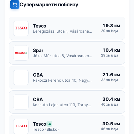
Супермаркети поблизу
19.3 км
Tesco
Beregszászi utca 1, Vásárosnamény
29 хв їзди
19.4 км
Spar
Jókai Mór utca 8, Vásárosnamény
29 хв їзди
21.6 км
CBA
C
Rákóczi Ferenc utca 40, Nagyvarsány
32 хв їзди
30.4 км
CBA
C
Kossuth Lajos utca 113, Tornyospálca
46 хв їзди
30.5 км
Tesco
46 хв їзди
Tesco (Blisko)