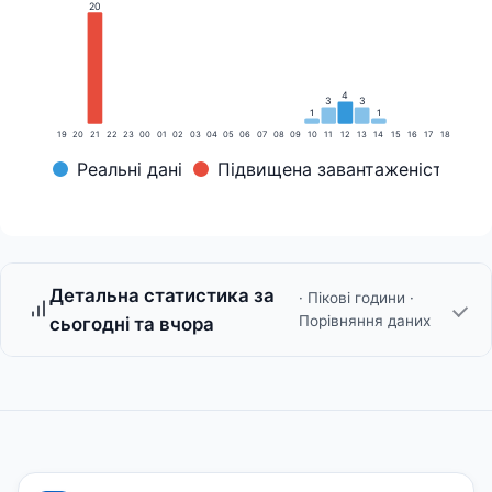
20
4
3
3
1
1
19
20
21
22
23
00
01
02
03
04
05
06
07
08
09
10
11
12
13
14
15
16
17
18
Реальні дані
Підвищена завантаженість
Детальна статистика за
· Пікові години ·
Порівняння даних
сьогодні та вчора