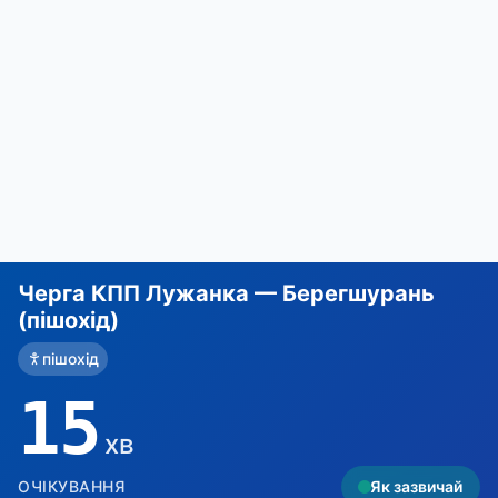
Черга КПП Лужанка — Берегшурань
(пішохід)
пішохід
15
хв
ОЧІКУВАННЯ
Як зазвичай