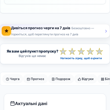
Дивіться прогноз черги на 7 днів
Безкоштовно —
торкніться, щоб переглянути прогноз на 7 днів
★
★
★
★
★
Як вам цей пункт пропуску?
Відгуків ще немає
Натисніть зірку, щоб оцінити
Черга
Прогноз
Подорож
Відгуки
Бі
Актуальні дані