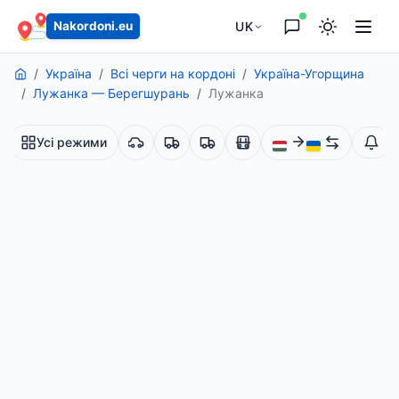
основного вмісту
UK
Nakordoni.eu
Україна
Всі черги на кордоні
Україна-Угорщина
Лужанка — Берегшурань
Лужанка
Усі режими