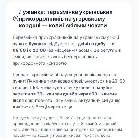
Лужанка: перезмінка українських
прикордонників на угорському
кордоні — коли і скільки чекати
Перезмінка прикордонників на українському боці
пункту
Лужанка
відбувається
двічі на добу — о
08:00 і о 20:00
(за місцевим часом). Це регулярні
зміни, які забезпечують безперервність
прикордонного контролю.
Під час перезмінки обслуговування пішоходів на
пункті Лужанка тимчасово сповільнюється на 20–60
хвилин. Щоб мінімізувати очікування, плануйте
перетин
за 30+ хвилин до або через 60+ хвилин
після
орієнтовного часу зміни. Актуальну ситуацію
дивіться у блоці черги вище.
На сусідньому пункті з боку Угорщина перезміна
прикордонників відбувається у той самий місцевий
час, але Угорщина живе за центральноєвропейським
часом — на годину позаду Києва, тож там вона