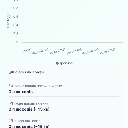
Прогноз
Що показує графік
Прогнозована поточна черга:
0 пішоходів
Пікове навантаження:
0 пішоходів (~15 хв)
Найменша черга:
0 пішоходів (~15 хв)