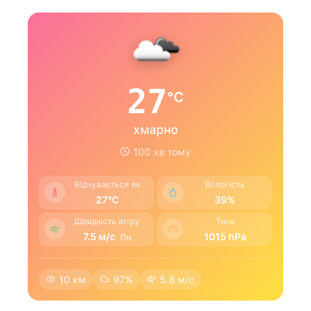
27
°C
хмарно
100 хв тому
Відчувається як
Вологість
27°C
39%
Швидкість вітру
Тиск
7.5 м/с
1015 hPa
Пн
10 км
97%
5.8 м/с