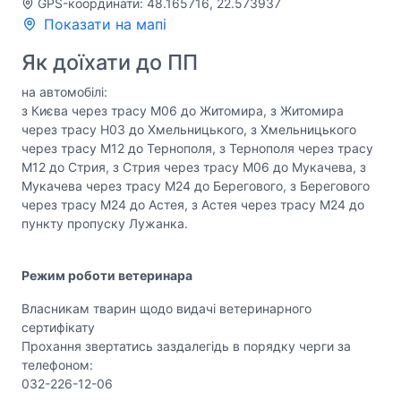
GPS-координати: 48.165716, 22.573937
Показати на мапі
Як доїхати до ПП
на автомобілі:
з Києва через трасу М06 до Житомира, з Житомира
через трасу Н03 до Хмельницького, з Хмельницького
через трасу М12 до Тернополя, з Тернополя через трасу
М12 до Стрия, з Стрия через трасу М06 до Мукачева, з
Мукачева через трасу М24 до Берегового, з Берегового
через трасу М24 до Астея, з Астея через трасу М24 до
пункту пропуску Лужанка.
Режим роботи ветеринара
Власникам тварин щодо видачі ветеринарного
сертифікату
Прохання звертатись заздалегідь в порядку черги за
телефоном:
032-226-12-06