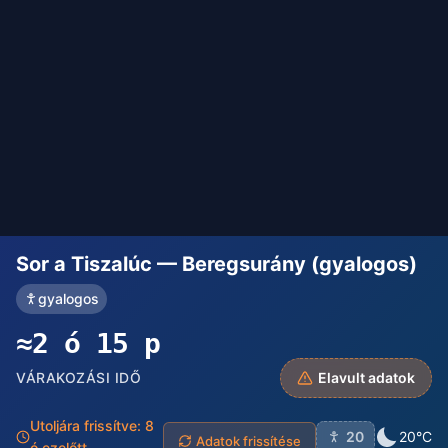
Sor a Tiszalúc — Beregsurány (gyalogos)
gyalogos
≈2 ó 15 p
VÁRAKOZÁSI IDŐ
Elavult adatok
Utoljára frissítve: 8
20
20°C
Adatok frissítése
ó ezelőtt