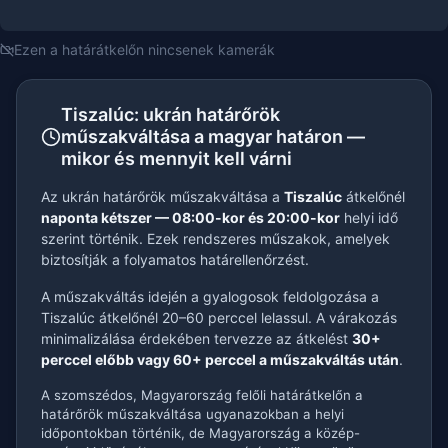
Ezen a határátkelőn nincsenek kamerák
Tiszalúc: ukrán határőrök
műszakváltása a magyar határon —
mikor és mennyit kell várni
Az ukrán határőrök műszakváltása a
Tiszalúc
átkelőnél
naponta kétszer — 08:00-kor és 20:00-kor
helyi idő
szerint történik. Ezek rendszeres műszakok, amelyek
biztosítják a folyamatos határellenőrzést.
A műszakváltás idején a gyalogosok feldolgozása a
Tiszalúc átkelőnél 20–60 perccel lelassul. A várakozás
minimalizálása érdekében tervezze az átkelést
30+
perccel előbb vagy 60+ perccel a műszakváltás után
.
A szomszédos, Magyarország felőli határátkelőn a
határőrök műszakváltása ugyanazokban a helyi
időpontokban történik, de Magyarország a közép-