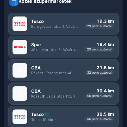
Közeli szupermarketek
19.3 km
Tesco
Beregszászi utca 1, Vásárosnamény
29 perc autóval
19.4 km
Spar
Jókai Mór utca 8, Vásárosnamény
29 perc autóval
21.6 km
CBA
C
Rákóczi Ferenc utca 40, Nagyvarsány
32 perc autóval
30.4 km
CBA
C
Kossuth Lajos utca 113, Tornyospálca
46 perc autóval
30.5 km
Tesco
46 perc autóval
Tesco (Blisko)