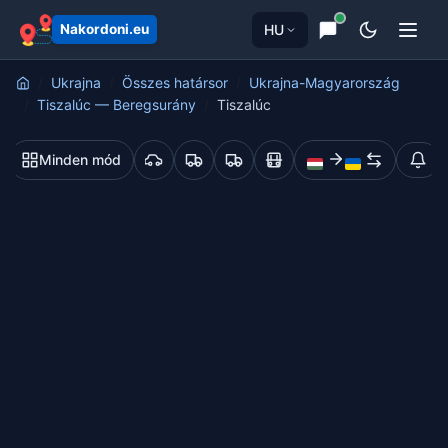
HU
Nakordoni.eu
Ukrajna
Összes határsor
Ukrajna-Magyarország
Tiszalúc — Beregsurány
Tiszalúc
Minden mód