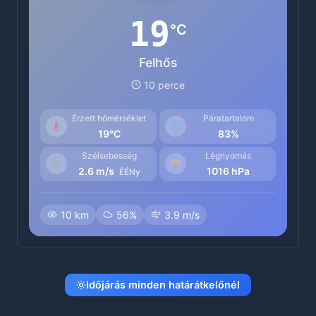
19
°C
Felhős
10 perce
Érzett hőmérséklet
Páratartalom
19°C
83%
Szélsebesség
Légnyomás
2.6 m/s
1016 hPa
ÉÉNy
10 km
56%
3.9 m/s
Időjárás minden határátkelőnél