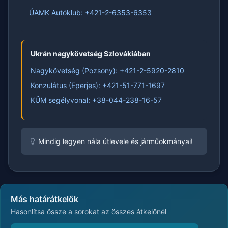
ÚAMK Autóklub: +421-2-6353-6353
Ukrán nagykövetség Szlovákiában
Nagykövetség (Pozsony): +421-2-5920-2810
Konzulátus (Eperjes): +421-51-771-1697
KÜM segélyvonal: +38-044-238-16-57
Mindig legyen nála útlevele és járműokmányai!
Más határátkelők
Hasonlítsa össze a sorokat az összes átkelőnél