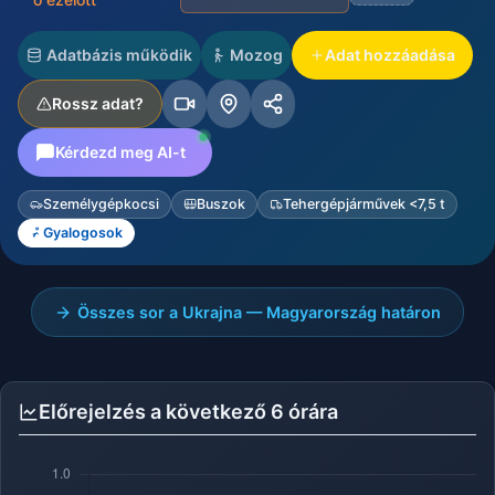
Adatbázis működik
Mozog
Adat hozzáadása
Rossz adat?
Kérdezd meg AI-t
Személygépkocsi
Buszok
Tehergépjárművek <7,5 t
Gyalogosok
Összes sor a Ukrajna — Magyarország határon
Előrejelzés a következő 6 órára