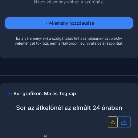
Nincs vélemény ehhez a szűrőhöz.
Vélemény hozzáadása
Ez a vélemény(ek) a szolgáltatás felhasználójának szubjektív
véleményét tükrözi, nem a NaKordoni.eu hivatalos álláspontját.
Sor grafikon: Ma és Tegnap
Sor az átkelőnél az elmúlt 24 órában
Grafi
30