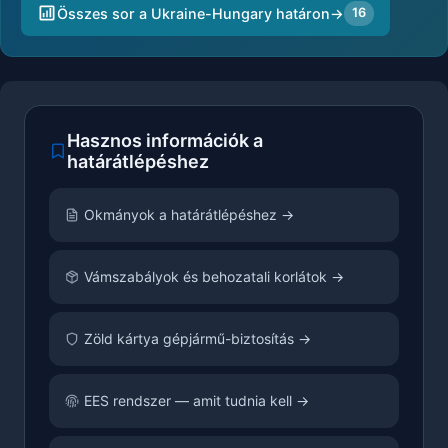
Összes sor a Ukraine-Hungary határon
→
16
Hasznos információk a
határátlépéshez
Okmányok a határátlépéshez →
Vámszabályok és behozatali korlátok →
Zöld kártya gépjármű-biztosítás →
EES rendszer — amit tudnia kell →