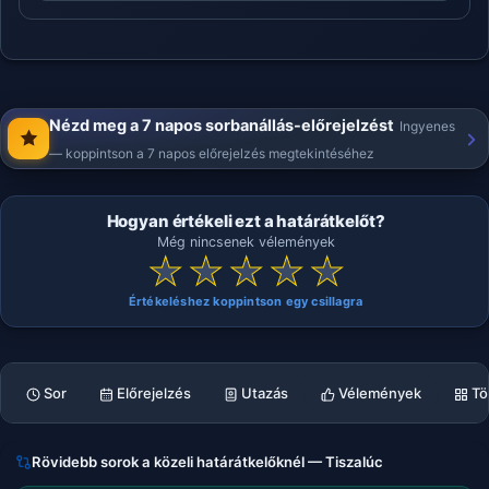
Nézd meg a 7 napos sorbanállás-előrejelzést
Ingyenes
— koppintson a 7 napos előrejelzés megtekintéséhez
Hogyan értékeli ezt a határátkelőt?
Még nincsenek vélemények
★
★
★
★
★
Értékeléshez koppintson egy csillagra
Sor
Előrejelzés
Utazás
Vélemények
Tö
Rövidebb sorok a közeli határátkelőknél — Tiszalúc