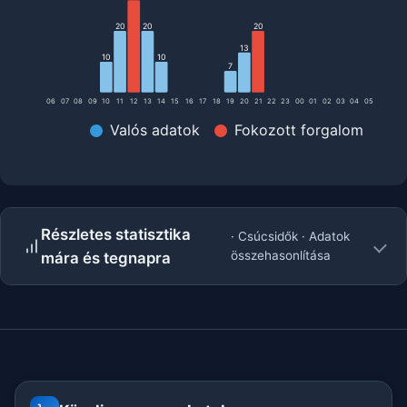
20
20
20
13
10
10
7
06
07
08
09
10
11
12
13
14
15
16
17
18
19
20
21
22
23
00
01
02
03
04
05
Valós adatok
Fokozott forgalom
Részletes statisztika
· Csúcsidők · Adatok
összehasonlítása
mára és tegnapra