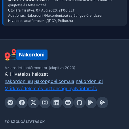
gyűjtötte és tette közzé
Utoljára frissítve:
07 Aug 2026, 21:00
EET
Adatforrás: Nakordoni (Nakordoni.eu) saját figyelőrendszer
Hivatalos adatforrások: ДПСУ, Police.hu
Nakordoni
Az eredeti határmonitor (alapítva 2023).
Hivatalos hálózat
nakordoni.eu
накордоні.com.ua
nakordoni.pl
Márkavédelem és biztonsági nyilvántartás
FŐ SZOLGÁLTATÁSOK