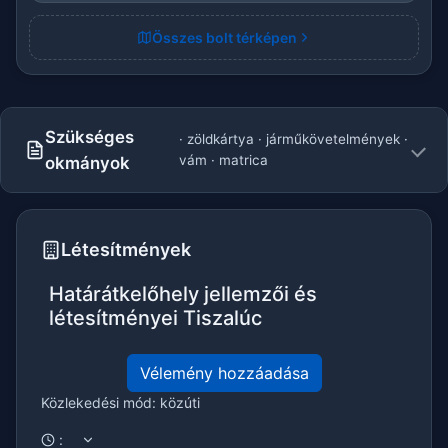
Összes bolt térképen
Szükséges
· zöldkártya · járműkövetelmények ·
vám · matrica
okmányok
Létesítmények
Határátkelőhely jellemzői és
létesítményei Tiszalúc
Vélemény hozzáadása
Közlekedési mód: közúti
: