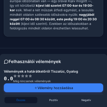
európai időzónában van — egy órával Kijev mögött —,
így ott körülbelül
kijevi idő szerint 07:00-kor és 19:00-
kor
esik. Mivel a két műszak átfedi egymást, a lassulás
mindkét oldalon szélesebb idősávokra nyúlik:
nagyjából
reggel 07:00 és 08:30 között, este pedig 19:00 és 20:30
között
(kijevi idő szerint). Ezekben az időszakokban a
feldolgozás mindkét oldalon érezhetően lelassulhat.
Felhasználói vélemények
Vélemények a határátkelőről Tiszalúc, Gyalog
☆
☆
☆
☆
☆
0.0
Még nincsenek vélemények
Vélemény hozzáadása
Összes
Pozitív
Negatív