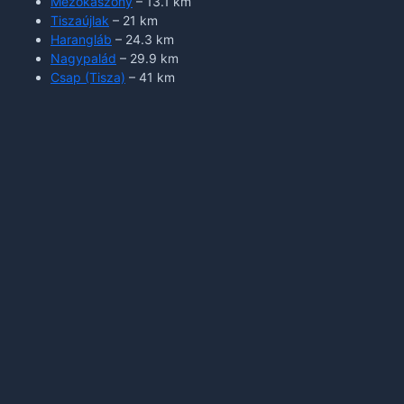
Mezőkaszony
– 13.1 km
Tiszaújlak
– 21 km
Harangláb
– 24.3 km
Nagypalád
– 29.9 km
Csap (Tisza)
– 41 km