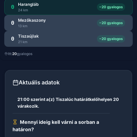
Harangláb
0
−20 gyalogos
24 km
Mezőkaszony
0
−20 gyalogos
13 km
Tiszaújlak
0
−20 gyalogos
21 km
Itt:
20
gyalogos
Aktuális adatok
21:00 szerint a(z) Tiszalúc határátkelőhelyen 20
várakozik.
Mennyi ideig kell várni a sorban a
határon?