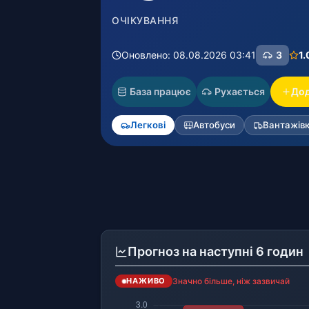
ОЧІКУВАННЯ
Оновлено: 08.08.2026 03:41
3
1.
База працює
Рухається
Дод
Легкові
Автобуси
Вантажівк
Прогноз на наступні 6 годин
Значно більше, ніж зазвичай
НАЖИВО