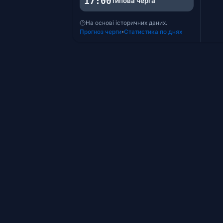
17:00
типова черга
На основі історичних даних.
Прогноз черги
Статистика по днях
•