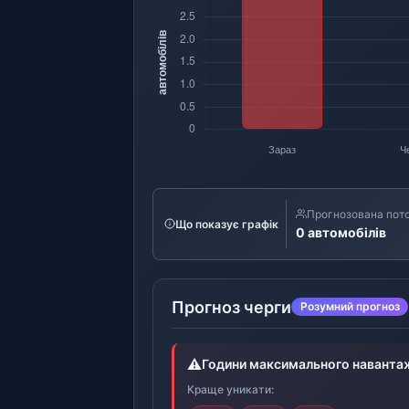
Прогнозована пото
Що показує графік
0 автомобілів
Прогноз черги
Розумний прогноз
⚠️
Години максимального наванта
Краще уникати: