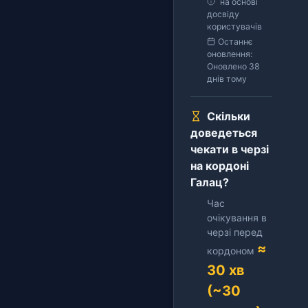
на основі
досвіду
користувачів
Останнє
оновлення:
Оновлено 38
днів тому
Скільки
доведеться
чекати в черзі
на кордоні
Галац?
Час
очікування в
черзі перед
≈
кордоном
30 хв
(~30