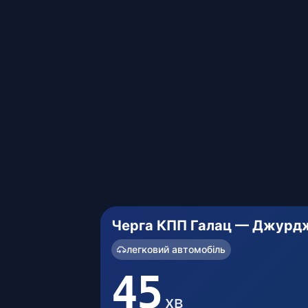
Черга КПП Галац — Джурд
легковий автомобіль
45
хв