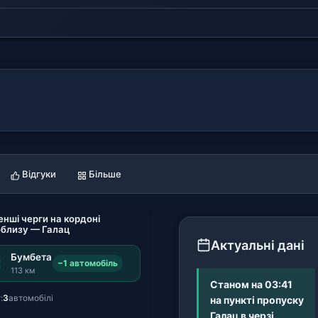
Відгуки
Більше
нші черги на кордоні
близу — Галац
Актуальні дані
Бумбета
2
−1 автомобіль
113 км
Станом на 03:41
:
3
автомобілі
на пункті пропуску
Галац в черзі