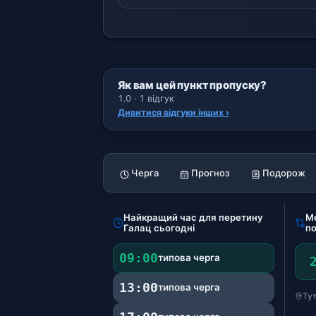
Як вам цей пункт пропуску?
1.0 · 1 відгук
Дивитися відгуки інших ›
Черга
Прогноз
Подорож
Найкращий час для перетину
Ме
Галац сьогодні
по
09:00
типова черга
13:00
типова черга
Тут