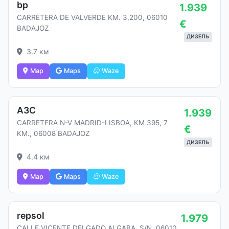
bp
1.939
CARRETERA DE VALVERDE KM. 3,200, 06010
€
BADAJOZ
ДИЗЕЛЬ
3.7 км
Map
Maps
Waze
АЗС
1.939
CARRETERA N-V MADRID-LISBOA, KM 395, 7
€
KM., 06008 BADAJOZ
ДИЗЕЛЬ
4.4 км
Map
Maps
Waze
repsol
1.979
CALLE VICENTE DELGADO ALGABA, S/N, 06010