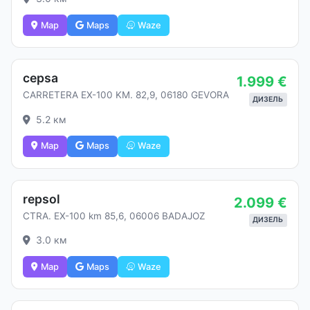
Map
Maps
Waze
cepsa
1.999 €
CARRETERA EX-100 KM. 82,9, 06180 GEVORA
ДИЗЕЛЬ
5.2 км
Map
Maps
Waze
repsol
2.099 €
CTRA. EX-100 km 85,6, 06006 BADAJOZ
ДИЗЕЛЬ
3.0 км
Map
Maps
Waze