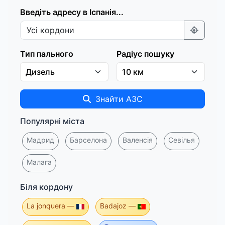
Введіть адресу в Іспанія...
Тип пального
Радіус пошуку
Знайти АЗС
Популярні міста
Мадрид
Барселона
Валенсія
Севілья
Малага
Біля кордону
La jonquera —
Badajoz —