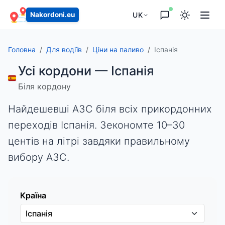
UK
Nakordoni.eu
Головна
Для водіїв
Ціни на паливо
Іспанія
Усі кордони — Іспанія
Біля кордону
Найдешевші АЗС біля всіх прикордонних
переходів Іспанія. Зекономте 10–30
центів на літрі завдяки правильному
вибору АЗС.
Країна