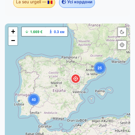
La seu urgell —
Усі кордони
+
1.669 €
0.3 км
−
25
40