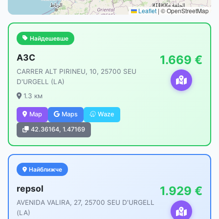
Leaflet
|
© OpenStreetMap
Найдешевше
АЗС
1.669 €
CARRER ALT PIRINEU, 10, 25700 SEU
D'URGELL (LA)
1.3 км
Map
Maps
Waze
42.36164, 1.47169
Найближче
repsol
1.929 €
AVENIDA VALIRA, 27, 25700 SEU D'URGELL
(LA)