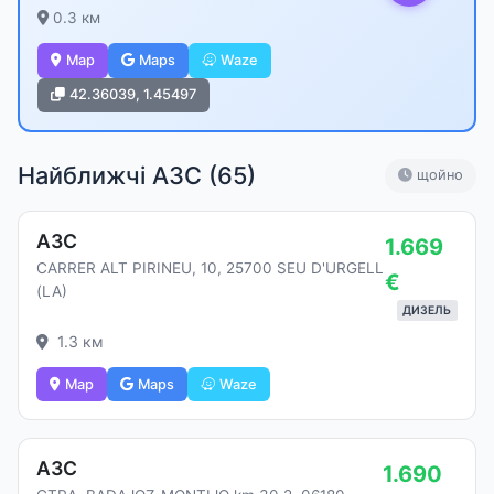
0.3 км
Map
Maps
Waze
42.36039, 1.45497
Найближчі АЗС (
65
)
щойно
АЗС
1.669
CARRER ALT PIRINEU, 10, 25700 SEU D'URGELL
€
(LA)
ДИЗЕЛЬ
1.3 км
Map
Maps
Waze
АЗС
1.690