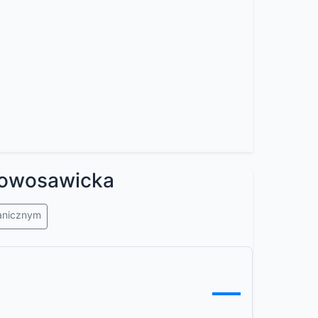
owosawicka
ranicznym
—