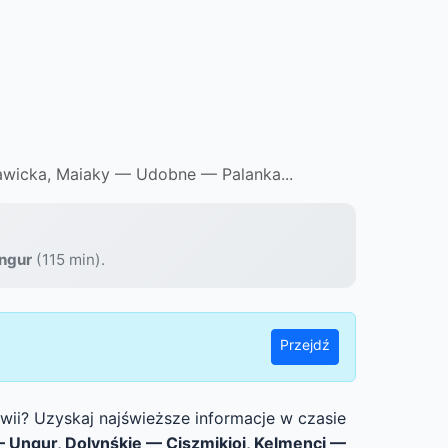
awicka, Maiaky — Udobne — Palanka...
ngur
(115 min).
Przejdź
awii? Uzyskaj najświeższe informacje w czasie
 Ungur, Dolynśkie — Ciszmikioj, Kelmenci —