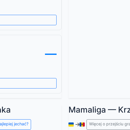
—
nka
Mamaliga — Kr
ajlepiej jechać?
Więcej o przejściu g