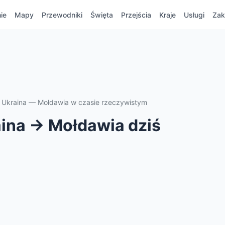
ie
Mapy
Przewodniki
Święta
Przejścia
Kraje
Usługi
Zak
cy Ukraina — Mołdawia w czasie rzeczywistym
aina → Mołdawia dziś