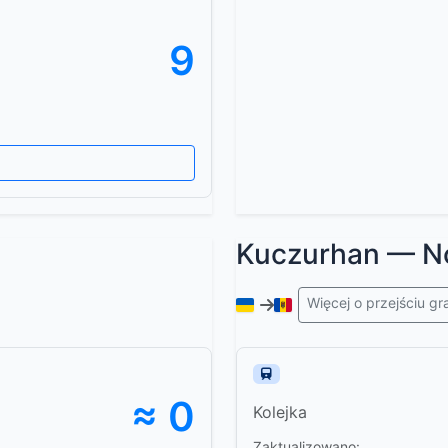
9
Kuczurhan — N
Więcej o przejściu g
≈ 0
Kolejka
Zaktualizowano: