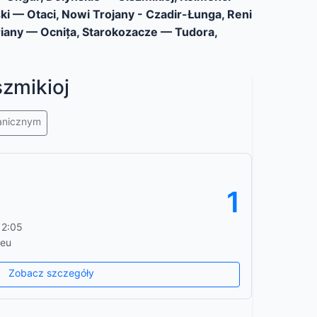
 — Otaci, Nowi Trojany - Czadir-Łunga, Reni
riany — Ocnița, Starokozacze — Tudora,
zmikioj
ranicznym
1
12:05
.eu
Zobacz szczegóły