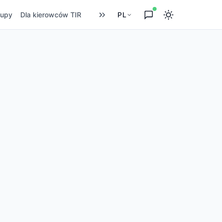
upy
Dla kierowców TIR
PL