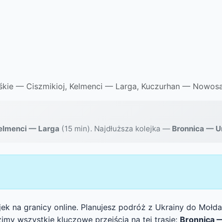
śkie — Ciszmikioj, Kelmenci — Larga, Kuczurhan — Nowos
elmenci — Larga
(15 min). Najdłuższa kolejka —
Bronnica — U
jek na granicy online. Planujesz podróż z Ukrainy do Mołd
imy wszystkie kluczowe przejścia na tej trasie:
Bronnica —