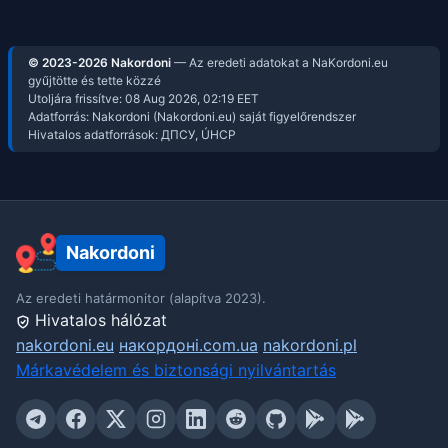
© 2023-2026 Nakordoni
— Az eredeti adatokat a NaKordoni.eu
gyűjtötte és tette közzé
Utoljára frissítve:
08 Aug 2026, 02:19
EET
Adatforrás: Nakordoni (Nakordoni.eu) saját figyelőrendszer
Hivatalos adatforrások: ДПСУ, ÚHCP
Nakordoni
Az eredeti határmonitor (alapítva 2023).
Hivatalos hálózat
nakordoni.eu
накордоні.com.ua
nakordoni.pl
Márkavédelem és biztonsági nyilvántartás