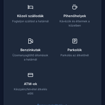
Közeli szállodák
Pihenőhelyek
Foglaljon szállást a határnál
Kávézók és éttermek a
közelben
Benzinkutak
Parkolók
Üzemanyagtöltő állomások
Parkolás az átkelőnél
a határnál
ATM-ek
Készpénzfelvétel átkelés
előtt