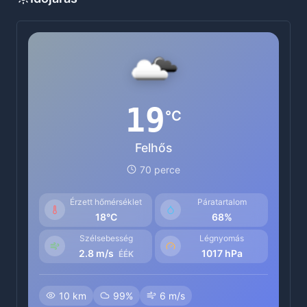
19
°C
Felhős
70 perce
Érzett hőmérséklet
Páratartalom
18°C
68%
Szélsebesség
Légnyomás
2.8 m/s
1017 hPa
ÉÉK
10 km
99%
6 m/s