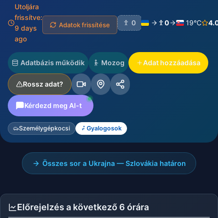
Utoljára
frissítve:
0
0
19°C
4.
Adatok frissítése
9 days
ago
Adatbázis működik
Mozog
Adat hozzáadása
Rossz adat?
Kérdezd meg AI-t
Személygépkocsi
Gyalogosok
Összes sor a Ukrajna — Szlovákia határon
Előrejelzés a következő 6 órára