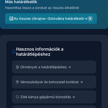
Más határátkelők
Hasonlítsa össze a sorokat az összes átkelőnél
Az összes Ukrajna—Szlovákia határátkelő
→
8
Hasznos információk a
határátlépéshez
Okmányok a határátlépéshez →
Vámszabályok és behozatali korlátok →
Zöld kártya gépjármű-biztosítás →