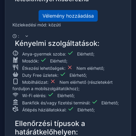
Vélemény hozzáadása
Közlekedési mód: közúti
:
Kényelmi szolgáltatások:
Anya-gyermek szoba:
Elérhető;
Mosdók:
Elérhető;
Étkezési lehetőségek:
Nem elérhető;
Duty Free üzletek:
Elérhető;
Mobilhálózat:
Nem elérhető (részletekért
forduljon a mobilszolgáltatókhoz);
Wi-Fi elérés:
Elérhető;
Bankfiók és/vagy fizetési terminál:
Elérhető;
Átlépés háziállatokkal:
Elérhető;
Ellenőrzési típusok a
határátkelőhelyen: