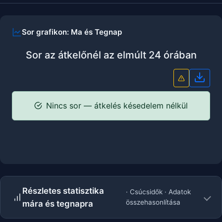
Sor grafikon: Ma és Tegnap
Sor az átkelőnél az elmúlt 24 órában
Grafi
Nincs sor — átkelés késedelem nélkül
Részletes statisztika
· Csúcsidők · Adatok
összehasonlítása
mára és tegnapra