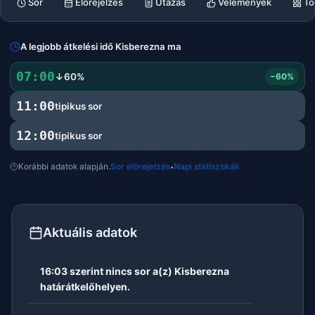
Sor
Előrejelzés
Utazás
Vélemények
Tö
A legjobb átkelési idő Kisberezna ma
07:00
↓60%
−60%
11:00
tipikus sor
12:00
tipikus sor
Korábbi adatok alapján.
Sor előrejelzés
Napi statisztikák
•
Aktuális adatok
16:03 szerint nincs sor a(z) Kisberezna
határátkelőhelyen.