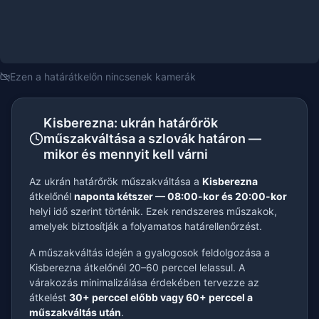
Ezen a határátkelőn nincsenek kamerák
Kisberezna: ukrán határőrök
műszakváltása a szlovák határon —
mikor és mennyit kell várni
Az ukrán határőrök műszakváltása a
Kisberezna
átkelőnél
naponta kétszer — 08:00-kor és 20:00-kor
helyi idő szerint történik. Ezek rendszeres műszakok,
amelyek biztosítják a folyamatos határellenőrzést.
A műszakváltás idején a gyalogosok feldolgozása a
Kisberezna átkelőnél 20–60 perccel lelassul. A
várakozás minimalizálása érdekében tervezze az
átkelést
30+ perccel előbb vagy 60+ perccel a
műszakváltás után
.