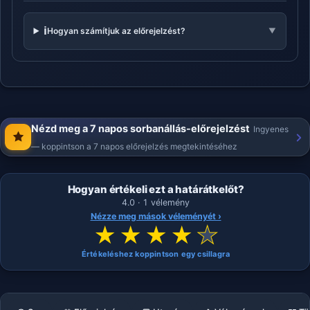
ℹ️
Hogyan számítjuk az előrejelzést?
▼
Nézd meg a 7 napos sorbanállás-előrejelzést
Ingyenes
— koppintson a 7 napos előrejelzés megtekintéséhez
Hogyan értékeli ezt a határátkelőt?
4.0 · 1 vélemény
Nézze meg mások véleményét ›
★
★
★
★
★
Értékeléshez koppintson egy csillagra