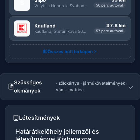
Silpo
S
Vulytsia Henerala Svobody 9Б, Uzhhorodska miska hromada
50 perc autóval
37.8 km
Kaufland
Kaufland, Štefánikova 5684/50, 066 01 Humenné, Slovensko
57 perc autóval
Összes bolt térképen
Szükséges
· zöldkártya · járműkövetelmények ·
vám · matrica
okmányok
Létesítmények
Határátkelőhely jellemzői és
létesítményei Kisberezna