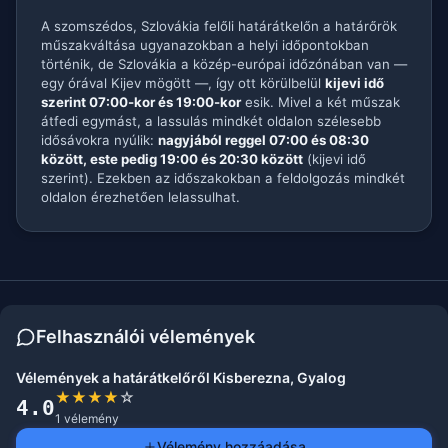
A szomszédos, Szlovákia felőli határátkelőn a határőrök
műszakváltása ugyanazokban a helyi időpontokban
történik, de Szlovákia a közép-európai időzónában van —
egy órával Kijev mögött —, így ott körülbelül
kijevi idő
szerint 07:00-kor és 19:00-kor
esik. Mivel a két műszak
átfedi egymást, a lassulás mindkét oldalon szélesebb
idősávokra nyúlik:
nagyjából reggel 07:00 és 08:30
között, este pedig 19:00 és 20:30 között
(kijevi idő
szerint). Ezekben az időszakokban a feldolgozás mindkét
oldalon érezhetően lelassulhat.
Felhasználói vélemények
Vélemények a határátkelőről Kisberezna, Gyalog
★
★
★
★
☆
4.0
1 vélemény
Vélemény hozzáadása