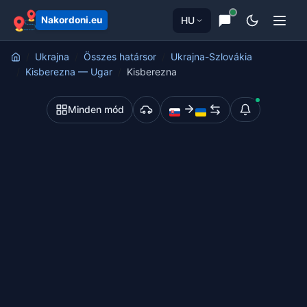
HU
Nakordoni.eu
Ukrajna
Összes határsor
Ukrajna-Szlovákia
Kisberezna — Ugar
Kisberezna
Minden mód