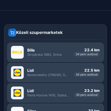
Közeli szupermarketek
22.4 km
Billa
Strojárska 1883, Snina
34 perc autóval
22.5 km
Lidl
Komenského 2796/60, Snina
34 perc autóval
23.2 km
Lidl
Pavla Horova 1416, Sobrance
35 perc autóval
33 km