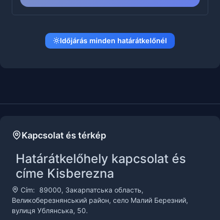
Időjárás minden határátkelőnél
Kapcsolat és térkép
Határátkelőhely kapcsolat és
címe Kisberezna
Cím:
89000, Закарпатська область,
Великоберезнянський район, село Малий Березний,
вулиця Ублянська, 50.