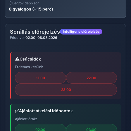
Legrövidebb sor:
0 gyalogos (~15 perc)
Sorállás előrejelzés
Intelligens előrejelzés
Frissítve:
02:00, 08.08.2026
⚠️
Csúcsidők
Érdemes kerülni:
11:00
22:00
23:00
✅
Ajánlott átkelési időpontok
Ajánlott órák:
02:00
03:00