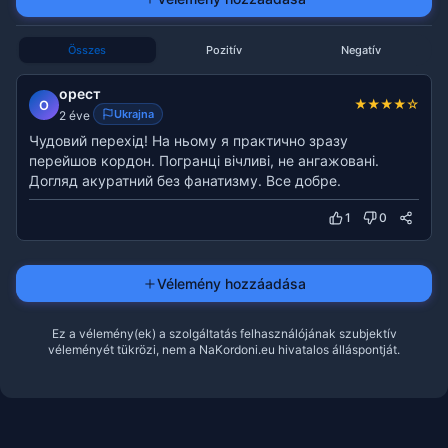
Összes
Pozitív
Negatív
орест
★
★
★
★
☆
О
Ukrajna
2 éve
Чудовий перехід! На ньому я практично зразу
перейшов кордон. Погранці вічливі, не ангажовані.
Догляд акуратний без фанатизму. Все добре.
1
0
Vélemény hozzáadása
Ez a vélemény(ek) a szolgáltatás felhasználójának szubjektív
véleményét tükrözi, nem a NaKordoni.eu hivatalos álláspontját.