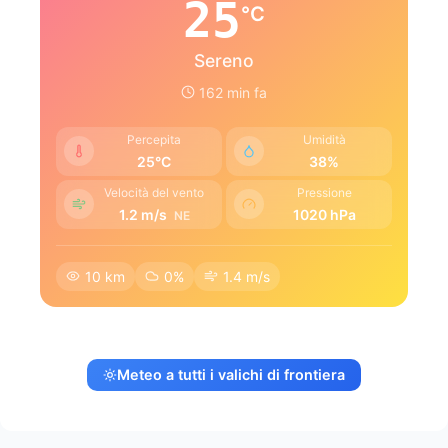
25
°C
Sereno
162 min fa
Percepita
Umidità
25°C
38%
Velocità del vento
Pressione
1.2 m/s
1020 hPa
NE
10 km
0%
1.4 m/s
Meteo a tutti i valichi di frontiera