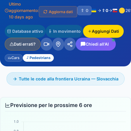
Ultimo
aggiornamento:
0
0
26
Aggiorna dati
10 days ago
Database attivo
In movimento
Aggiungi Dati
Dati errati?
Chiedi all'AI
Cars
Pedestrians
Tutte le code alla frontiera Ucraina — Slovacchia
Previsione per le prossime 6 ore