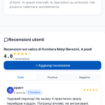
di Kyiv). In questi intervalli, le operazioni su entrambi i lati
possono rallentare sensibilmente.
Recensioni utenti
Recensioni sul valico di frontiera Malyi Bereznii, A piedi
★
★
★
★
☆
4.0
1 recensione
Aggiungi recensione
Tutte
Positive
Negative
орест
★
★
★
★
☆
О
Ucraina
2 anni fa
Чудовий перехід! На ньому я практично зразу
перейшов кордон. Погранці вічливі, не ангажовані.