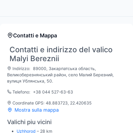
Contatti e Mappa
Contatti e indirizzo del valico
Malyi Bereznii
Indirizzo:
89000, Закарпатська область,
Великоберезнянський район, село Малий Березний,
вулиця Ублянська, 50.
Telefono:
+38 044 527-63-63
Coordinate GPS: 48.883723, 22.420635
Mostra sulla mappa
Valichi piu vicini
Uzhhorod
– 28 km