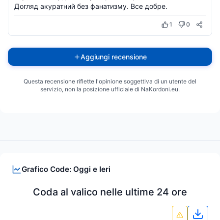
Догляд акуратний без фанатизму. Все добре.
1
0
Aggiungi recensione
Questa recensione riflette l'opinione soggettiva di un utente del
servizio, non la posizione ufficiale di NaKordoni.eu.
Grafico Code: Oggi e Ieri
Coda al valico nelle ultime 24 ore
Scari