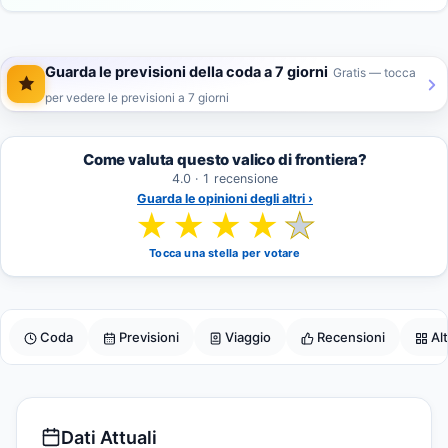
Guarda le previsioni della coda a 7 giorni
Gratis — tocca
per vedere le previsioni a 7 giorni
Come valuta questo valico di frontiera?
4.0 · 1 recensione
Guarda le opinioni degli altri ›
★
★
★
★
★
Tocca una stella per votare
Coda
Previsioni
Viaggio
Recensioni
Al
Dati Attuali