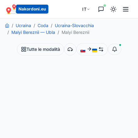
principale
IT
Nakordoni.eu
Ucraina
Coda
Ucraina-Slovacchia
Malyi Bereznii — Ubla
Malyi Bereznii
Tutte le modalità