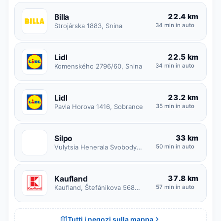
22.4 km
Billa
Strojárska 1883, Snina
34 min in auto
22.5 km
Lidl
Komenského 2796/60, Snina
34 min in auto
23.2 km
Lidl
Pavla Horova 1416, Sobrance
35 min in auto
33 km
Silpo
S
Vulytsia Henerala Svobody 9Б, Uzhhorodska miska hromada
50 min in auto
37.8 km
Kaufland
Kaufland, Štefánikova 5684/50, 066 01 Humenné, Slovensko
57 min in auto
Tutti i negozi sulla mappa