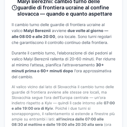
Malyi Bereznii: cambio turno delle
guardie di frontiera ucraine al confine
slovacca — quando e quanto aspettare
Il cambio turno delle guardie di frontiera ucraine al
valico
Malyi Bereznii
avviene
due volte al giorno —
alle 08:00 e alle 20:00
, ora locale. Sono turni regolari
che garantiscono il controllo continuo della frontiera.
Durante il cambio turno, l'elaborazione di dei pedoni al
valico Malyi Bereznii rallenta di 20–60 minuti. Per ridurre
al minimo l'attesa, pianifica l'attraversamento
30+
minuti prima o 60+ minuti dopo
l'ora approssimativa
del cambio.
Al valico vicino dal lato di Slovacchia il cambio turno delle
guardie di frontiera avviene alle stesse ore locali, ma
Slovacchia segue l'ora dell'Europa centrale — un'ora
indietro rispetto a Kyiv — quindi lì cade intorno alle
07:00
e alle 19:00 ora di Kyiv
. Poiché i due turni si
sovrappongono, il rallentamento si estende a finestre più
ampie su entrambi i lati:
all'incirca dalle 07:00 alle
08:30 al mattino e dalle 19:00 alle 20:30 alla sera
(ora