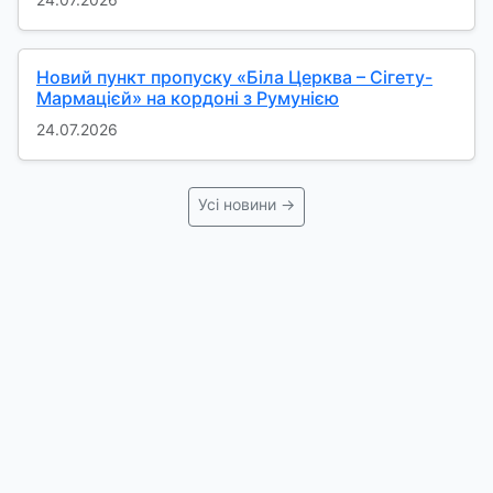
Новий пункт пропуску «Біла Церква – Сігету-
Мармацієй» на кордоні з Румунією
24.07.2026
Усі новини →