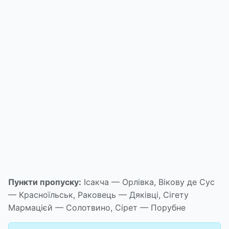
Пункти пропуску:
Ісакча — Орлівка, Вікову де Сус
— Красноїльськ, Раковець — Дяківці, Сігету
Мармацієй — Солотвино, Сірет — Порубне