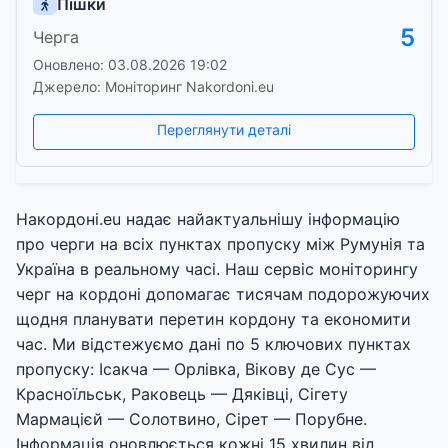
Пішки
5
Черга
Оновлено: 03.08.2026 19:02
Джерело: Моніторинг Nakordoni.eu
Переглянути деталі
Накордоні.eu надає найактуальнішу інформацію
про черги на всіх пунктах пропуску між Румунія та
Україна в реальному часі. Наш сервіс моніторингу
черг на кордоні допомагає тисячам подорожуючих
щодня планувати перетин кордону та економити
час. Ми відстежуємо дані по 5 ключових пунктах
пропуску: Ісакча — Орлівка, Вікову де Сус —
Красноїльськ, Раковець — Дяківці, Сігету
Мармацієй — Солотвино, Сірет — Порубне.
Інформація оновлюється кожні 15 хвилин від