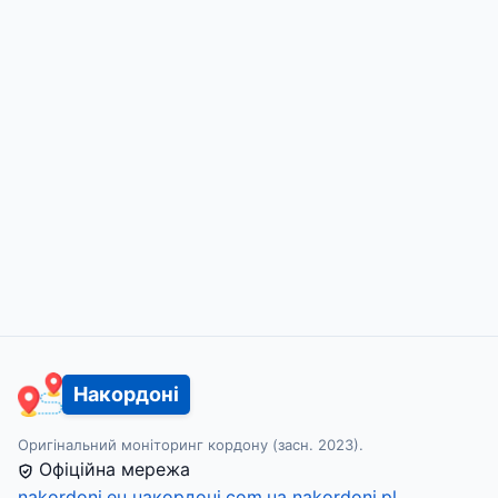
Накордоні
Оригінальний моніторинг кордону (засн. 2023).
Офіційна мережа
nakordoni.eu
накордоні.com.ua
nakordoni.pl