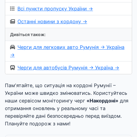
Всі пункти пропуску України →
Останні новини з кордону →
Дивіться також:
Черги для легкових авто Румунія → Україна
→
Черги для автобусів Румунія → Україна →
Пам'ятайте, що ситуація на кордоні Румунії –
України може швидко змінюватись. Користуйтесь
наши сервісом моніторингу черг
«Накордоні»
для
отримання оновлень у реальному часі та
перевіряйте дані безпосередньо перед виїздом.
Плануйте подорож з нами!