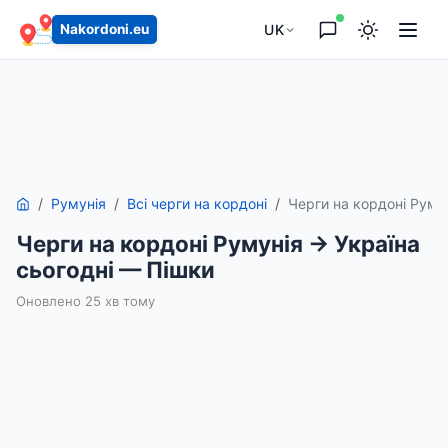
UK
Nakordoni.eu
Румунія
Всі черги на кордоні
Черги на кордоні Руму
Черги на кордоні Румунія → Україна
сьогодні — Пішки
Оновлено 25 хв тому