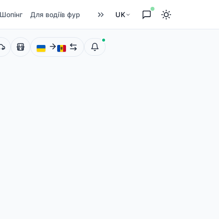
Шопінг
Для водіїв фур
UK