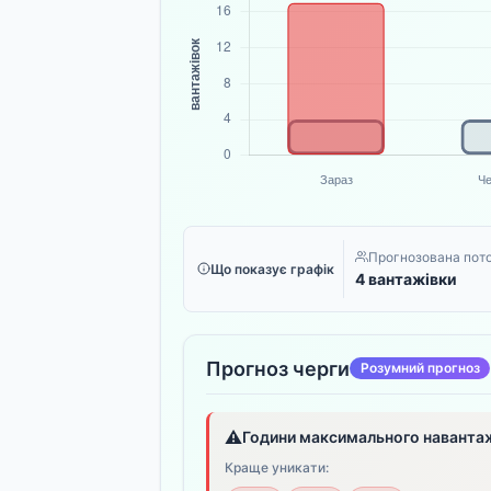
Прогнозована пото
Що показує графік
4 вантажівки
Прогноз черги
Розумний прогноз
⚠️
Години максимального наванта
Краще уникати: