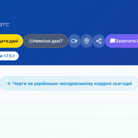
31°C
ати дані
Неякісні дані?
Запитати 
 <7.5 т
Черги на українсько-молдовському кордоні сьогодні