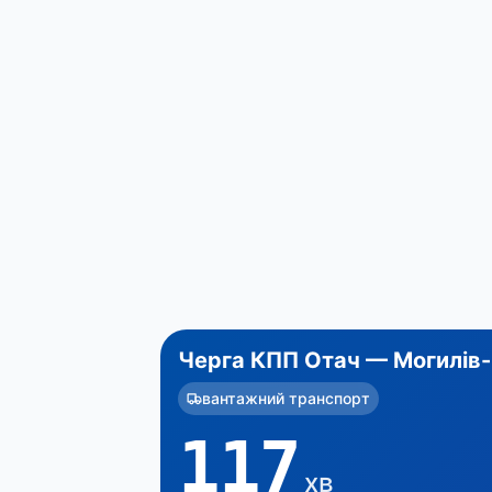
Черга КПП Отач — Могилів-
вантажний транспорт
117
хв