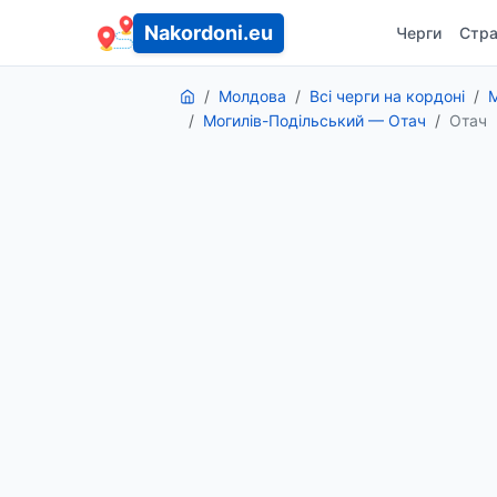
Nakordoni.eu
Черги
Стра
Молдова
Всі черги на кордоні
М
Могилів-Подільський — Отач
Отач