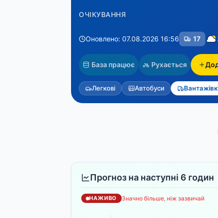
ОЧІКУВАННЯ
Оновлено: 07.08.2026 16:56
17
База працює
Рухається
Дод
Легкові
Автобуси
Вантажівки
Прогноз на наступні 6 годин
Значно більше, ніж зазвичай
НАЖИВО