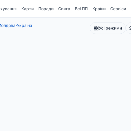
хування
Карти
Поради
Свята
Всі ПП
Країни
Сервіси
олдова-Україна
Усі режими