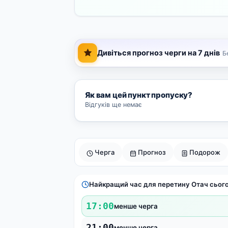
Дивіться прогноз черги на 7 днів
Б
Як вам цей пункт пропуску?
Відгуків ще немає
Черга
Прогноз
Подорож
Найкращий час для перетину Отач сьог
17:00
менше черга
21:00
менше черга