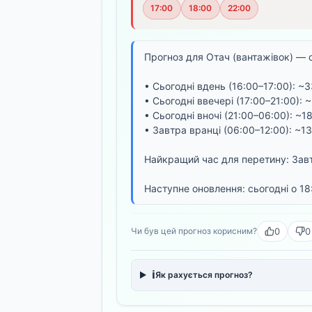
17:00
18:00
22:00
Прогноз для Отач (вантажівок) — 
• Сьогодні вдень (16:00–17:00): ~
• Сьогодні ввечері (17:00–21:00):
• Сьогодні вночі (21:00–06:00): ~1
• Завтра вранці (06:00–12:00): ~1
Найкращий час для перетину: Завт
Наступне оновлення: сьогодні о 18
0
0
Чи був цей прогноз корисним?
ℹ️
Як рахується прогноз?