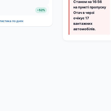
Станом на 16:56
на пункті пропуску
−52%
Отач в черзі
очікує 17
тистика по днях
вантажних
автомобілів.