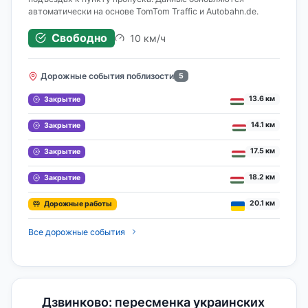
автоматически на основе TomTom Traffic и Autobahn.de.
Свободно
10 км/ч
Дорожные события поблизости
5
13.6 км
Закрытие
14.1 км
Закрытие
17.5 км
Закрытие
18.2 км
Закрытие
20.1 км
Дорожные работы
Все дорожные события
Дзвинково: пересменка украинских