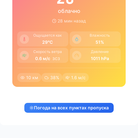
облачно
28 мин назад
Ощущается как
Влажность
29°C
51%
Скорость ветра
Давление
0.6 м/с
1011 hPa
ЗCЗ
10 км
38%
1.6 м/с
Погода на всех пунктах пропуска