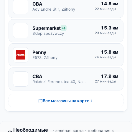
14.8 км
CBA
C
Ady Endre út 1, Záhony
22 мин езды
15.3 км
Supermarket
S
23 мин езды
Sklep spożywczy
15.8 км
Penny
E573, Záhony
24 мин езды
17.9 км
CBA
C
Rákóczi Ferenc utca 40, Nagyvarsány
27 мин езды
Все магазины на карте
Необходимые
· зелёная карта · требования к