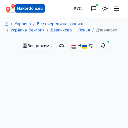
содержанию
РУС
Nakordoni.eu
Украина
Все очереди на границе
Украина-Венгрия
Дзвинково — Лонья
Дзвинково
Все режимы