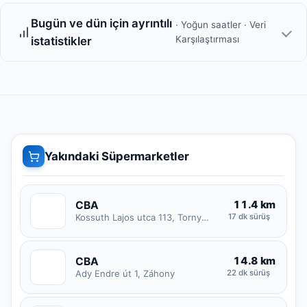
Bugün ve dün için ayrıntılı
· Yoğun saatler · Veri
Karşılaştırması
istatistikler
Yakındaki Süpermarketler
11.4 km
CBA
C
Kossuth Lajos utca 113, Tornyospálca
17 dk sürüş
14.8 km
CBA
C
Ady Endre út 1, Záhony
22 dk sürüş