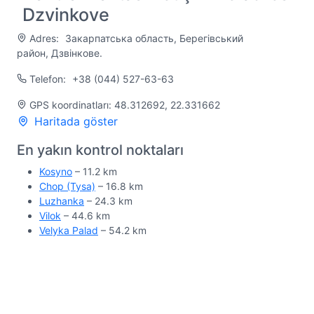
Dzvinkove
Adres:
Закарпатська область, Берегівський
район, Дзвінкове.
Telefon:
+38 (044) 527-63-63
GPS koordinatları: 48.312692, 22.331662
Haritada göster
En yakın kontrol noktaları
Kosyno
– 11.2 km
Chop (Tysa)
– 16.8 km
Luzhanka
– 24.3 km
Vilok
– 44.6 km
Velyka Palad
– 54.2 km