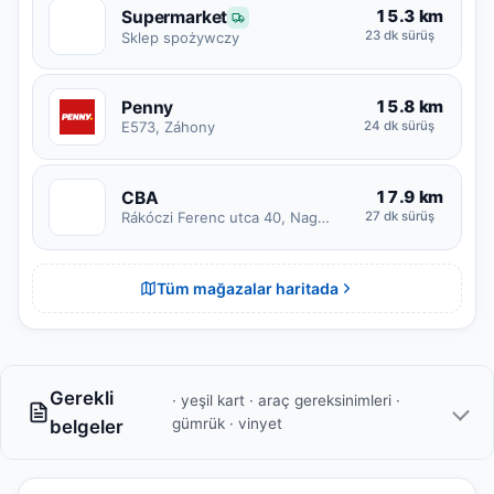
15.3 km
Supermarket
S
23 dk sürüş
Sklep spożywczy
15.8 km
Penny
E573, Záhony
24 dk sürüş
17.9 km
CBA
C
Rákóczi Ferenc utca 40, Nagyvarsány
27 dk sürüş
Tüm mağazalar haritada
Gerekli
· yeşil kart · araç gereksinimleri ·
gümrük · vinyet
belgeler