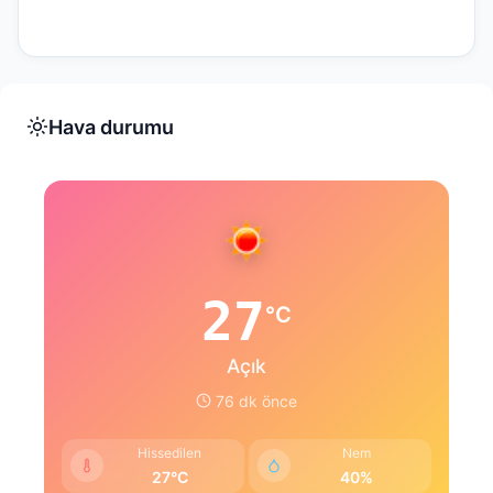
Hava durumu
27
°C
Açık
76 dk önce
Hissedilen
Nem
27°C
40%