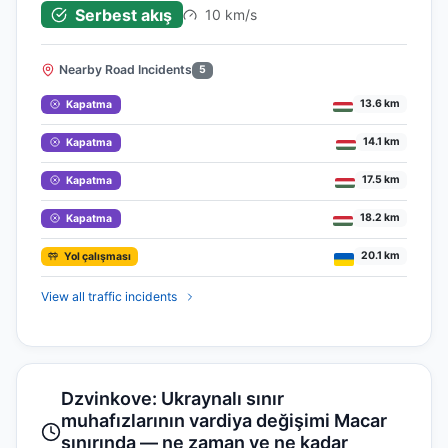
Serbest akış
10 km/s
Nearby Road Incidents
5
13.6 km
Kapatma
14.1 km
Kapatma
17.5 km
Kapatma
18.2 km
Kapatma
20.1 km
Yol çalışması
View all traffic incidents
Dzvinkove: Ukraynalı sınır
muhafızlarının vardiya değişimi Macar
sınırında — ne zaman ve ne kadar