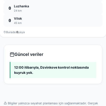
Luzhanka
0
24 km
Vilok
0
45 km
Burada:
0
yaya
Güncel veriler
12:00 itibarıyla, Dzvinkove kontrol noktasında
kuyruk yok.
Bilgiler yalnızca seyahat planlaması için sağlanmaktadır. Gerçek