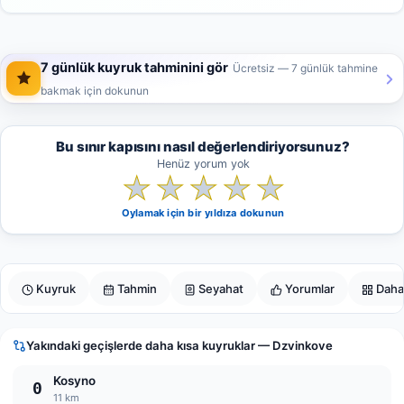
7 günlük kuyruk tahminini gör
Ücretsiz — 7 günlük tahmine
bakmak için dokunun
Bu sınır kapısını nasıl değerlendiriyorsunuz?
Henüz yorum yok
★
★
★
★
★
Oylamak için bir yıldıza dokunun
Kuyruk
Tahmin
Seyahat
Yorumlar
Daha
Yakındaki geçişlerde daha kısa kuyruklar — Dzvinkove
Kosyno
0
11 km