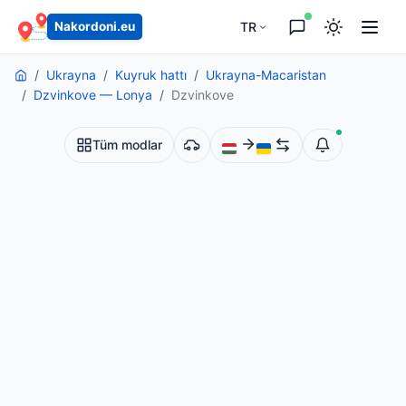
TR
Nakordoni.eu
Ukrayna
Kuyruk hattı
Ukrayna-Macaristan
Dzvinkove — Lonya
Dzvinkove
Tüm modlar