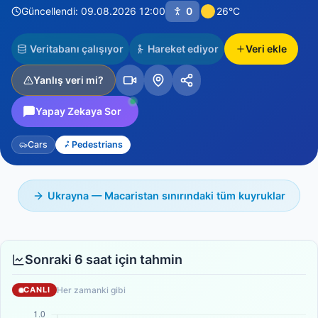
Güncellendi: 09.08.2026 12:00
0
26°C
Veritabanı çalışıyor
Hareket ediyor
Veri ekle
Yanlış veri mi?
Yapay Zekaya Sor
Cars
Pedestrians
Ukrayna — Macaristan sınırındaki tüm kuyruklar
Sonraki 6 saat için tahmin
Her zamanki gibi
CANLI