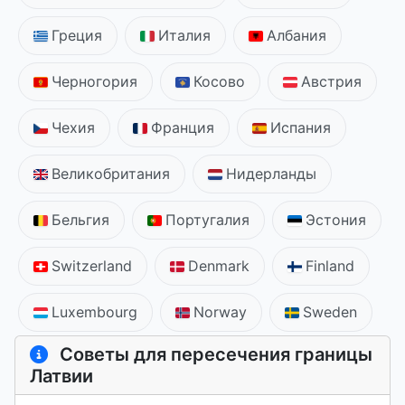
Греция
Италия
Албания
Черногория
Косово
Австрия
Чехия
Франция
Испания
Великобритания
Нидерланды
Бельгия
Португалия
Эстония
Switzerland
Denmark
Finland
Luxembourg
Norway
Sweden
Советы для пересечения границы
Латвии